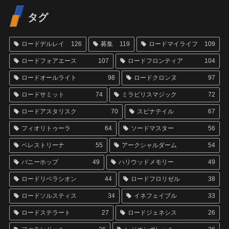
タグ
ロードデルレイ
126
募集
119
ロードマイライフ
109
ロードフォアエース
107
ロードフロンティア
104
ロードオールライト
98
ロードクロンヌ
97
ロードサミット
74
ミラビリスマジック
72
ロードアスタリスク
70
スピナテイル
67
フィオリトゥーラ
64
ソードマスター
56
ペレストリーナ
55
アークシャルダーム
54
バニーホップ
49
ハリウッドメモリー
49
ロードリベラシオン
44
ロードフロリゼル
38
ロードソルスティス
34
イネフェイブル
33
ロードステラート
27
ロードジェネシス
26