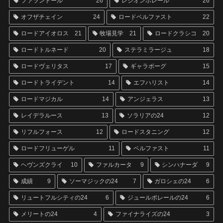
ファランドール
26
レジオンポレール
26
オフザチェイン
24
ロードベルファスト
22
ロードアイオロス
21
牧場見学
21
ロードクラシコ
20
ロードトルネード
20
ステラミラージュ
18
ロードヴェリタス
17
ギャラボーグ
15
ロードトライデント
14
エフハリスト
14
ロードマジカル
14
アンジェラス
13
レイデラルース
13
ソラリアの24
12
リフルフォース
12
ロードスタニング
12
ロードフリューゲル
11
ベルファスト
11
ヘヴンズクライ
10
ファルカータ
9
シンハナーダ
9
成績
9
ソーマジックの24
7
ガロシェの24
6
リュートフルシティの24
6
ジュールポレールの24
6
メリートの24
4
ファイナライズの24
3