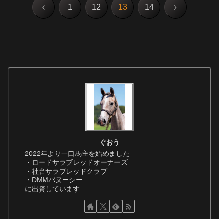
前
次
1
12
13
14
へ
へ
ぐおう
2022年より一口馬主を始めました
・ロードサラブレッドオーナーズ
・社台サラブレッドクラブ
・DMMバヌーシー
に出資しています