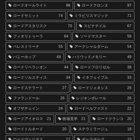
ロードオールライト
98
ロードクロンヌ
97
ロードサミット
74
ミラビリスマジック
72
ロードアスタリスク
70
スピナテイル
67
フィオリトゥーラ
64
ソードマスター
56
ペレストリーナ
55
アークシャルダーム
54
バニーホップ
49
ハリウッドメモリー
49
ロードリベラシオン
44
ロードフロリゼル
38
ロードソルスティス
34
イネフェイブル
33
ロードステラート
27
ロードジェネシス
26
ファランドール
26
レジオンポレール
26
オフザチェイン
24
ロードベルファスト
22
ロードアイオロス
21
牧場見学
21
ロードクラシコ
20
ロードトルネード
20
ステラミラージュ
18
ロードヴェリタス
17
ギャラボーグ
15