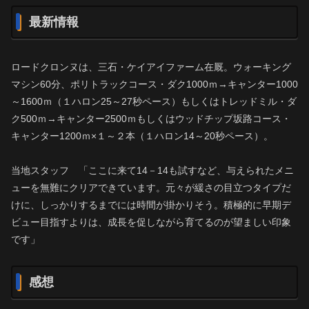
最新情報
ロードクロンヌは、三石・ケイアイファーム在厩。ウォーキング
マシン60分、ポリトラックコース・ダク1000ｍ→キャンター1000
～1600ｍ（１ハロン25～27秒ペース）もしくはトレッドミル・ダ
ク500ｍ→キャンター2500ｍもしくはウッドチップ坂路コース・
キャンター1200ｍ×１～２本（１ハロン14～20秒ペース）。
当地スタッフ 「ここに来て14－14も試すなど、与えられたメニ
ューを無難にクリアできています。元々が緩さの目立つタイプだ
けに、しっかりするまでには時間が掛かりそう。積極的に早期デ
ビュー目指すよりは、成長を促しながら育てるのが望ましい印象
です」
感想