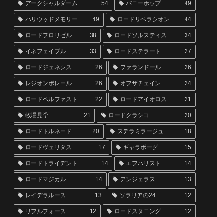
アークシャルダーム
54
バニーホップ
49
ハリウッドメモリー
49
ロードリベラシオン
44
ロードフロリゼル
38
ロードソルスティス
34
イネフェイブル
33
ロードステラート
27
ロードジェネシス
26
ファランドール
26
レジオンポレール
26
オフザチェイン
24
ロードベルファスト
22
ロードアイオロス
21
牧場見学
21
ロードクラシコ
20
ロードトルネード
20
ステラミラージュ
18
ロードヴェリタス
17
ギャラボーグ
15
ロードトライデント
14
エフハリスト
14
ロードマジカル
14
アンジェラス
13
レイデラルース
13
ソラリアの24
12
リフルフォース
12
ロードスタニング
12