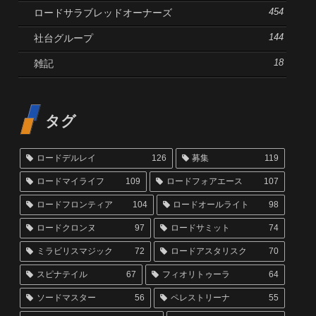
ロードサラブレッドオーナーズ
454
社台グループ
144
雑記
18
タグ
ロードデルレイ
126
募集
119
ロードマイライフ
109
ロードフォアエース
107
ロードフロンティア
104
ロードオールライト
98
ロードクロンヌ
97
ロードサミット
74
ミラビリスマジック
72
ロードアスタリスク
70
スピナテイル
67
フィオリトゥーラ
64
ソードマスター
56
ペレストリーナ
55