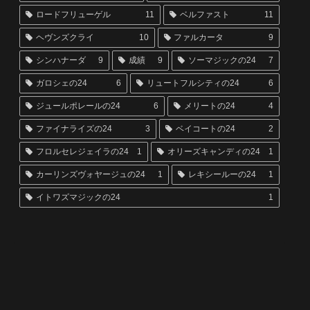
ロードフリューゲル
11
ベルファスト
11
ヘヴンズクライ
10
ファルカータ
9
シンハナーダ
9
成績
9
ソーマジックの24
7
ガロシェの24
6
リュートフルシティの24
6
ジュールポレールの24
6
メリートの24
4
ファイナライズの24
3
ベイコートの24
2
フロルセレジェイラの24
1
オリーズキャンディの24
1
カーリンズヴォヤージュの24
1
レキシールーの24
1
イトワズマジックの24
1