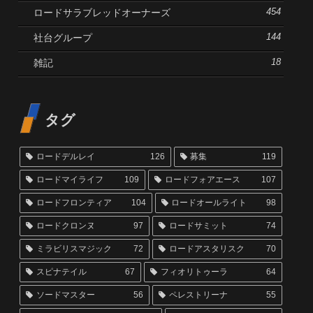
ロードサラブレッドオーナーズ
454
社台グループ
144
雑記
18
タグ
ロードデルレイ
126
募集
119
ロードマイライフ
109
ロードフォアエース
107
ロードフロンティア
104
ロードオールライト
98
ロードクロンヌ
97
ロードサミット
74
ミラビリスマジック
72
ロードアスタリスク
70
スピナテイル
67
フィオリトゥーラ
64
ソードマスター
56
ペレストリーナ
55