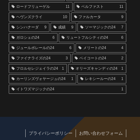
ロードフリューゲル
11
ベルファスト
11
ヘヴンズクライ
10
ファルカータ
9
シンハナーダ
9
成績
9
ソーマジックの24
7
ガロシェの24
6
リュートフルシティの24
6
ジュールポレールの24
6
メリートの24
4
ファイナライズの24
3
ベイコートの24
2
フロルセレジェイラの24
1
オリーズキャンディの24
1
カーリンズヴォヤージュの24
1
レキシールーの24
1
イトワズマジックの24
1
プライバシーポリシー
お問い合わせフォーム