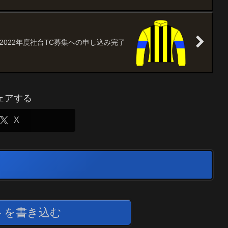
2022年度社台TC募集への申し込み完了
ェアする
X
トを書き込む