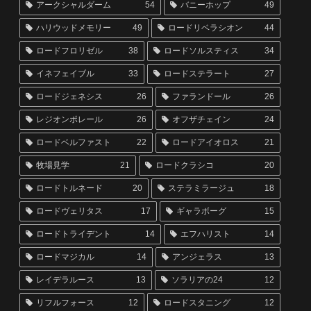
アークシャルダーム
54
バニーホップ
49
ハリウッドメモリー
49
ロードリベラシオン
44
ロードフロリゼル
38
ロードソルスティス
34
イネフェイブル
33
ロードステラート
27
ロードジェネシス
26
ファランドール
26
レジオンポレール
26
オフザチェイン
24
ロードベルファスト
22
ロードアイオロス
21
牧場見学
21
ロードクラシコ
20
ロードトルネード
20
ステラミラージュ
18
ロードヴェリタス
17
ギャラボーグ
15
ロードトライデント
14
エフハリスト
14
ロードマジカル
14
アンジェラス
13
レイデラルース
13
ソラリアの24
12
リフルフォース
12
ロードスタニング
12