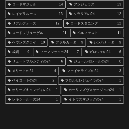
ロードマジカル
14
アンジェラス
13
レイデラルース
13
ソラリアの24
12
リフルフォース
12
ロードスタニング
12
ロードフリューゲル
11
ベルファスト
11
ヘヴンズクライ
10
ファルカータ
9
シンハナーダ
9
成績
9
ソーマジックの24
7
ガロシェの24
6
リュートフルシティの24
6
ジュールポレールの24
6
メリートの24
4
ファイナライズの24
3
ベイコートの24
2
フロルセレジェイラの24
1
オリーズキャンディの24
1
カーリンズヴォヤージュの24
1
レキシールーの24
1
イトワズマジックの24
1