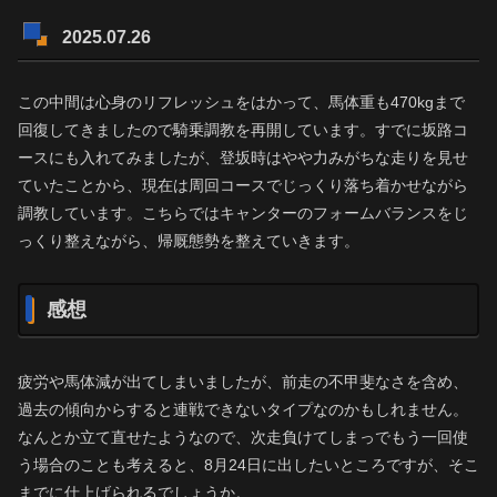
2025.07.26
この中間は心身のリフレッシュをはかって、馬体重も470kgまで
回復してきましたので騎乗調教を再開しています。すでに坂路コ
ースにも入れてみましたが、登坂時はやや力みがちな走りを見せ
ていたことから、現在は周回コースでじっくり落ち着かせながら
調教しています。こちらではキャンターのフォームバランスをじ
っくり整えながら、帰厩態勢を整えていきます。
感想
疲労や馬体減が出てしまいましたが、前走の不甲斐なさを含め、
過去の傾向からすると連戦できないタイプなのかもしれません。
なんとか立て直せたようなので、次走負けてしまっでもう一回使
う場合のことも考えると、8月24日に出したいところですが、そこ
までに仕上げられるでしょうか。