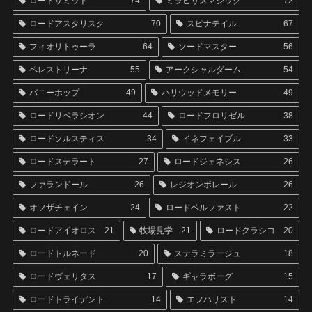
ロードサミット
74
ミラビリスマジック
72
ロードアスタリスク
70
スピナテイル
67
フィオリトゥーラ
64
ソードマスター
56
ペレストリーナ
55
アークシャルダーム
54
バニーホップ
49
ハリウッドメモリー
49
ロードリベラシオン
44
ロードフロリゼル
38
ロードソルスティス
34
イネフェイブル
33
ロードステラート
27
ロードジェネシス
26
ファランドール
26
レジオンポレール
26
オフザチェイン
24
ロードベルファスト
22
ロードアイオロス
21
牧場見学
21
ロードクラシコ
20
ロードトルネード
20
ステラミラージュ
18
ロードヴェリタス
17
ギャラボーグ
15
ロードトライデント
14
エフハリスト
14