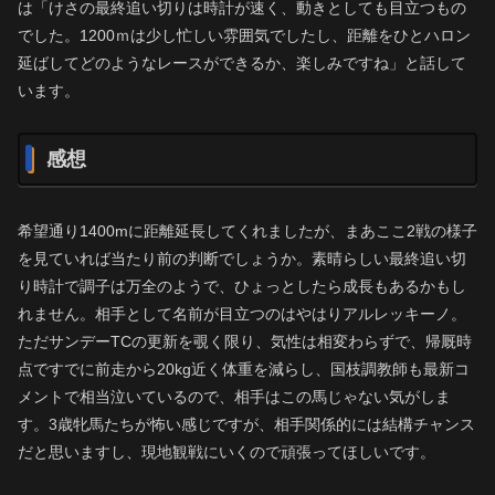
は「けさの最終追い切りは時計が速く、動きとしても目立つもの
でした。1200ｍは少し忙しい雰囲気でしたし、距離をひとハロン
延ばしてどのようなレースができるか、楽しみですね」と話して
います。
感想
希望通り1400mに距離延長してくれましたが、まあここ2戦の様子
を見ていれば当たり前の判断でしょうか。素晴らしい最終追い切
り時計で調子は万全のようで、ひょっとしたら成長もあるかもし
れません。相手として名前が目立つのはやはりアルレッキーノ。
ただサンデーTCの更新を覗く限り、気性は相変わらずで、帰厩時
点ですでに前走から20kg近く体重を減らし、国枝調教師も最新コ
メントで相当泣いているので、相手はこの馬じゃない気がしま
す。3歳牝馬たちが怖い感じですが、相手関係的には結構チャンス
だと思いますし、現地観戦にいくので頑張ってほしいです。