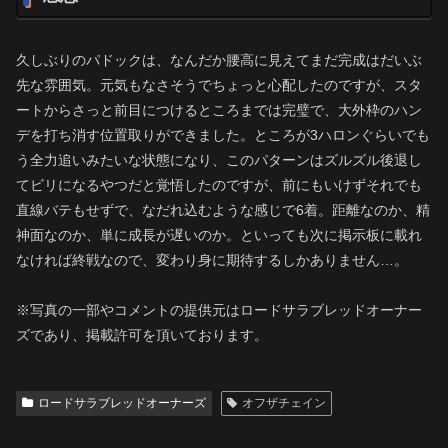
久しぶりのパドックは、なんだか腰高に見えてまだ完成はだいぶ
先な雰囲気。元気もなさそうでちょっと心配したのですが、スタ
ートからさっと前目につけるところまでは完璧で、大外枠のハン
デを打ち消す位置取りができました。ところが3ハロンぐらいでも
う全力追いみたいな状態になり、このパターンはズルズル後退し
てビリになるやつだと覚悟したのですが、前にもいけずそれでも
直線バテもせずで、なだれ込むような感じで6着。距離なのか、精
神面なのか、単に成長が遅いのか。といっても次に掲示板に載れ
なければ終戦なので、変わり身に期待するしかありません…。
※写真の一部やコメントの提供元はロードサラブレッドオーナー
ズであり、掲載許可を頂いております。
ロードサラブレッドオーナーズ
オフザチェイン