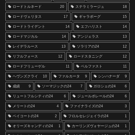
ロードトルネード
20
ステラミラージュ
18
ロードヴェリタス
17
ギャラボーグ
15
ロードトライデント
14
エフハリスト
14
ロードマジカル
14
アンジェラス
13
レイデラルース
13
ソラリアの24
12
リフルフォース
12
ロードスタニング
12
ロードフリューゲル
11
ベルファスト
11
ヘヴンズクライ
10
ファルカータ
9
シンハナーダ
9
成績
9
ソーマジックの24
7
ガロシェの24
6
リュートフルシティの24
6
ジュールポレールの24
6
メリートの24
4
ファイナライズの24
3
ベイコートの24
2
フロルセレジェイラの24
1
オリーズキャンディの24
1
カーリンズヴォヤージュの24
1