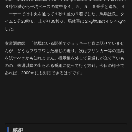
８枠13番から平均ペースの道中を４、５、５、６番手と進み、４
コーナーでは中央を通って１秒１差の６着でした。馬場は良。タ
イム１分28秒６、上がり35秒６。馬体重は２kg増加の４５４kgで
した。
友道調教師 「他場にいる関係でジョッキーと直に話せていませ
んが、どうもフワフワした感じの走り。次はブリンカー等の道具
を試すべきかも知れません。掲示板を外して見通しが立て辛いも
のの、来週以降の出られる番組に使って行く方針。今日の様子で
あれば、2000ｍにも対応できるはずです」
感想