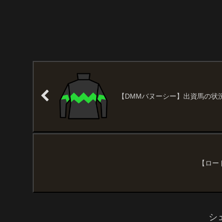
【DMMバヌーシー】出資馬の状況（2
【ロード
シ