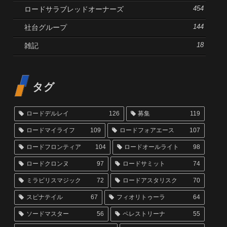
ロードサラブレッドオーナーズ
454
社台グループ
144
雑記
18
タグ
ロードデルレイ
126
募集
119
ロードマイライフ
109
ロードフォアエース
107
ロードフロンティア
104
ロードオールライト
98
ロードクロンヌ
97
ロードサミット
74
ミラビリスマジック
72
ロードアスタリスク
70
スピナテイル
67
フィオリトゥーラ
64
ソードマスター
56
ペレストリーナ
55