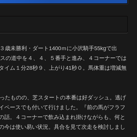
歳未勝利・ダート1400ｍに小沢騎手55kgで出
ースの道中を４、４、５番手と進み、４コーナーでは
イム１分28秒９、上がり41秒０。馬体重は増減無
かったものの、芝スタートの本番は好ダッシュ。逃げ
イペースでも付いて行けました。『前の馬がフラフ
の話。４コーナーで飲み込まれ掛けながらも、何と
の今は使い易い状況。具合を見て次走を検討しまし