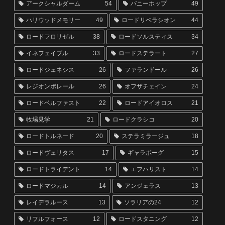
アークシャルダーム
54
バニーホップ
49
ハリウッドメモリー
49
ロードリベラシオン
44
ロードフロリゼル
38
ロードソルスティス
34
イネフェイブル
33
ロードステラート
27
ロードジェネシス
26
ファランドール
26
レジオンポレール
26
オフザチェイン
24
ロードベルファスト
22
ロードアイオロス
21
牧場見学
21
ロードクラシコ
20
ロードトルネード
20
ステラミラージュ
18
ロードヴェリタス
17
ギャラボーグ
15
ロードトライデント
14
エフハリスト
14
ロードマジカル
14
アンジェラス
13
レイデラルース
13
ソラリアの24
12
リフルフォース
12
ロードスタニング
12