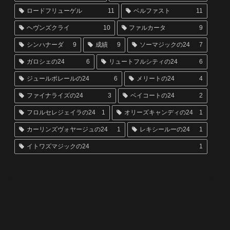
ロードフリューゲル
11
ベルファスト
11
ヘヴンズクライ
10
ファルカータ
9
シンハナーダ
9
成績
9
ソーマジックの24
7
ガロシェの24
6
リュートフルシティの24
6
ジュールポレールの24
6
メリートの24
4
ファイナライズの24
3
ベイコートの24
2
フロルセレジェイラの24
1
オリーズキャンディの24
1
カーリンズヴォヤージュの24
1
レキシールーの24
1
イトワズマジックの24
1