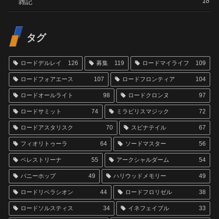
雑記
18
タグ
ロードデルレイ
126
募集
119
ロードマイライフ
109
ロードフォアエース
107
ロードフロンティア
104
ロードオールライト
98
ロードクロンヌ
97
ロードサミット
74
ミラビリスマジック
72
ロードアスタリスク
70
スピナテイル
67
フィオリトゥーラ
64
ソードマスター
56
ペレストリーナ
55
アークシャルダーム
54
バニーホップ
49
ハリウッドメモリー
49
ロードリベラシオン
44
ロードフロリゼル
38
ロードソルスティス
34
イネフェイブル
33