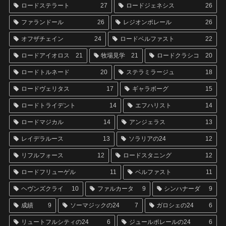
ロードステラート
27
ロードジェネシス
26
ファランドール
26
レジオンポレール
26
オフザチェイン
24
ロードベルファスト
22
ロードアイオロス
21
牧場見学
21
ロードクラシコ
20
ロードトルネード
20
ステラミラージュ
18
ロードヴェリタス
17
ギャラボーグ
15
ロードトライデント
14
エフハリスト
14
ロードマジカル
14
アンジェラス
13
レイデラルース
13
ソラリアの24
12
リフルフォース
12
ロードスタニング
12
ロードフリューゲル
11
ベルファスト
11
ヘヴンズクライ
10
ファルカータ
9
シンハナーダ
9
成績
9
ソーマジックの24
7
ガロシェの24
6
リュートフルシティの24
6
ジュールポレールの24
6