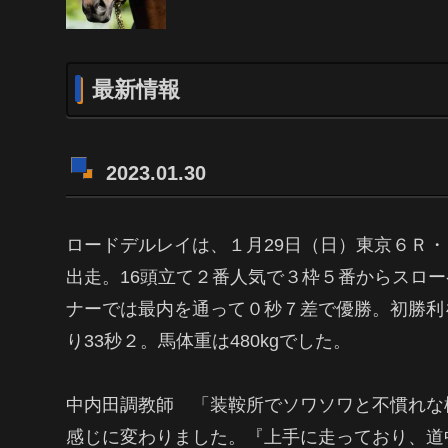
最新情報
2023.01.30
ロードデルレイは、１月29日（日）東京６Ｒ・３
出走。16頭立て２番人気で３枠５番からスロ
ナーでは最内を通って０秒７差で優勝。初勝利
り33秒２。馬体重は480kgでした。
中内田調教師 「装鞍所でソワソワと不慣れな
感じに変わりました。『上手に走っており、道