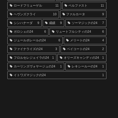
ロードフリューゲル
11
ベルファスト
11
ヘヴンズクライ
10
ファルカータ
9
シンハナーダ
9
成績
9
ソーマジックの24
7
ガロシェの24
6
リュートフルシティの24
6
ジュールポレールの24
6
メリートの24
4
ファイナライズの24
3
ベイコートの24
2
フロルセレジェイラの24
1
オリーズキャンディの24
1
カーリンズヴォヤージュの24
1
レキシールーの24
1
イトワズマジックの24
1