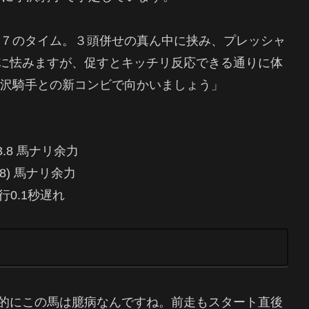
秒７のタイム。３頭併せの真ん中に挟み、プレッシャ
に怯みますが、促すとキッチリ反応できる通りに体
小沢騎手との新コンビで向かいましょう」
7 13.8 馬ナリ余力
7 (8) 馬ナリ余力
行0.1秒遅れ
的にこの馬は臆病なんですね。前走もスタート直後