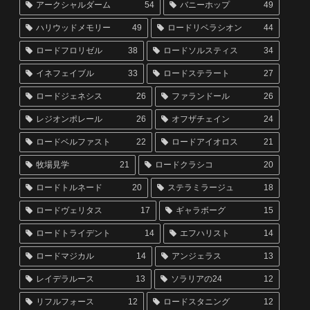
アークシャルダーム
54
バニーホップ
49
ハリウッドメモリー
49
ロードリベラシオン
44
ロードフロリゼル
38
ロードソルスティス
34
イネフェイブル
33
ロードステラート
27
ロードジェネシス
26
ファランドール
26
レジオンポレール
26
オフザチェイン
24
ロードベルファスト
22
ロードアイオロス
21
牧場見学
21
ロードクラシコ
20
ロードトルネード
20
ステラミラージュ
18
ロードヴェリタス
17
ギャラボーグ
15
ロードトライデント
14
エフハリスト
14
ロードマジカル
14
アンジェラス
13
レイデラルース
13
ソラリアの24
12
リフルフォース
12
ロードスタニング
12