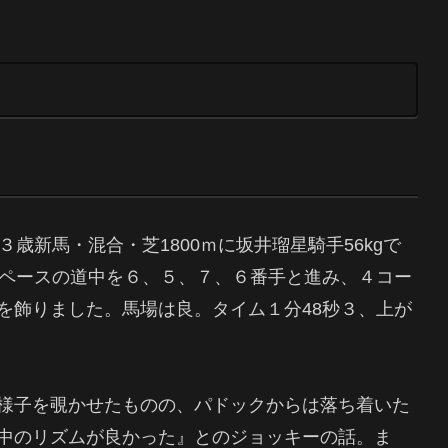
歳新馬・混合・芝1800ｍに坂井瑠星騎手56kgで
ーペースの道中を６、５、７、６番手と進み、４コー
を飾りました。馬場は良。タイム１分48秒３、上が
様子を覗かせたものの、パドックからは落ち着いた
中のリズムが良かった』とのジョッキーの話。ま