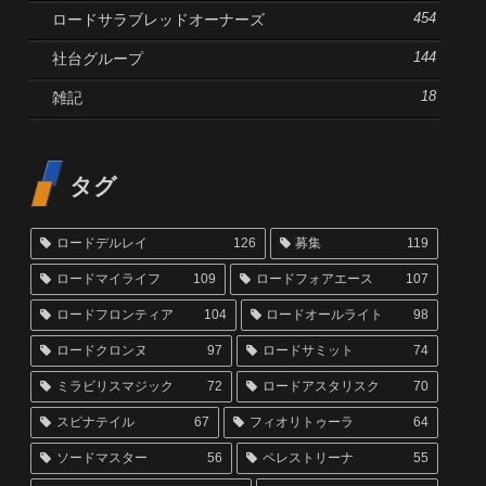
ロードサラブレッドオーナーズ
454
社台グループ
144
雑記
18
タグ
ロードデルレイ
126
募集
119
ロードマイライフ
109
ロードフォアエース
107
ロードフロンティア
104
ロードオールライト
98
ロードクロンヌ
97
ロードサミット
74
ミラビリスマジック
72
ロードアスタリスク
70
スピナテイル
67
フィオリトゥーラ
64
ソードマスター
56
ペレストリーナ
55