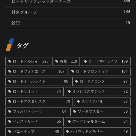
ロードサラブレッドオーナーズ
454
社台グループ
144
雑記
18
タグ
ロードデルレイ
126
募集
119
ロードマイライフ
109
ロードフォアエース
107
ロードフロンティア
104
ロードオールライト
98
ロードクロンヌ
97
ロードサミット
74
ミラビリスマジック
72
ロードアスタリスク
70
スピナテイル
67
フィオリトゥーラ
64
ソードマスター
56
ペレストリーナ
55
アークシャルダーム
54
バニーホップ
49
ハリウッドメモリー
49