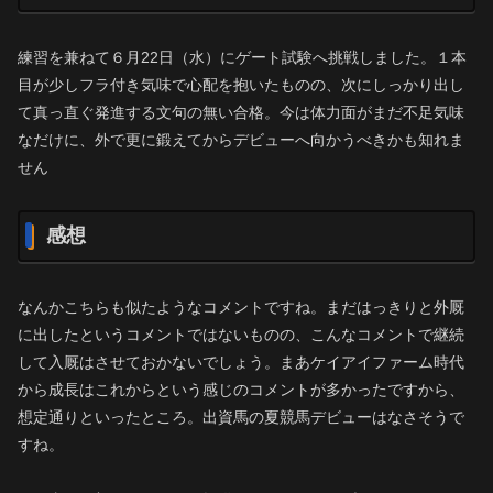
練習を兼ねて６月22日（水）にゲート試験へ挑戦しました。１本
目が少しフラ付き気味で心配を抱いたものの、次にしっかり出し
て真っ直ぐ発進する文句の無い合格。今は体力面がまだ不足気味
なだけに、外で更に鍛えてからデビューへ向かうべきかも知れま
せん
感想
なんかこちらも似たようなコメントですね。まだはっきりと外厩
に出したというコメントではないものの、こんなコメントで継続
して入厩はさせておかないでしょう。まあケイアイファーム時代
から成長はこれからという感じのコメントが多かったですから、
想定通りといったところ。出資馬の夏競馬デビューはなさそうで
すね。