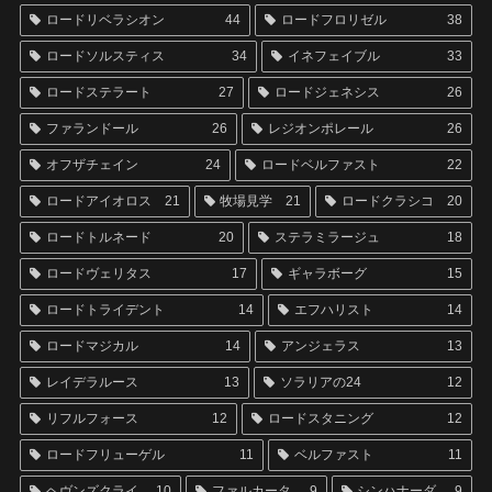
ロードリベラシオン
44
ロードフロリゼル
38
ロードソルスティス
34
イネフェイブル
33
ロードステラート
27
ロードジェネシス
26
ファランドール
26
レジオンポレール
26
オフザチェイン
24
ロードベルファスト
22
ロードアイオロス
21
牧場見学
21
ロードクラシコ
20
ロードトルネード
20
ステラミラージュ
18
ロードヴェリタス
17
ギャラボーグ
15
ロードトライデント
14
エフハリスト
14
ロードマジカル
14
アンジェラス
13
レイデラルース
13
ソラリアの24
12
リフルフォース
12
ロードスタニング
12
ロードフリューゲル
11
ベルファスト
11
ヘヴンズクライ
10
ファルカータ
9
シンハナーダ
9