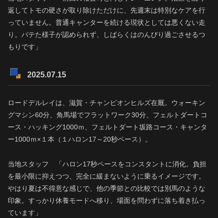
返してトモの硬さが取り除けただけに、先週末は特別なケアを行
っていません。普通キャンターを続ける現状としては悪くない走
り。バテた様子が認められず、しばらくはのんびり過ごさせるつ
もりです」
2025.07.15
ロードデルレイは、滋賀・チャンピオンヒルズ在厩。ウォーキン
グマシン60分、角馬場でフラットワーク30分、フェルトダートコ
ース・ハッキング1000ｍ、フェルトダート坂路コース・キャンタ
ー1000ｍ×１本（１ハロン17～20秒ペース）。
当地スタッフ 「ハロン17秒ペースをコンスタントに消化。負担
を最小限に抑えつつ、完全に緩まないように乗るイメージです。
やはり夏は不得意な感じで、他の季節との比較では別馬のような
印象。すっかり休養モードへ移り、場面を問わずに落ち着き払っ
ています」