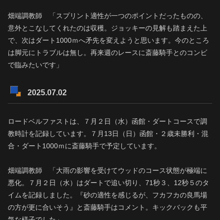
畑端調教師 「スプリント適性が一つのポイントだったものの、
意外とこなしてくれたのは収穫。ジョッキーの見解も踏まえた上
で、次はダート1000ｍへ矛先を変えようと思います。今のところ
は脚元にトラブルは無し。再来週のレースに斎藤騎手とのコンビ
で臨みたいです」
2025.07.02
ロードベルファストは、７月２日（水）函館・ダートコースで調
教時計を記録しています。７月13日（日）函館・２歳未勝利・混
合・ダート1000ｍに斎藤騎手で予定しています。
畑端調教師 「大雨の影響を受けてウッドのコース状態が極端に
悪化。７月２日（水）はダートで追い切り、71秒３、12秒５のタ
イムを記録しました。『砂の適性を感じるが、フカフカの良馬場
の方が更に合いそう』と斎藤騎手はコメント。キックバックも平
気な様子でした」