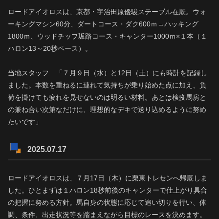
ロードアイオロスは、京都・宇治田原優駿ステーブル在厩。ウォ
ーキングマシン60分、ダートコース・ダク600ｍ→ハッキング
1800ｍ、ウッドチップ坂路コース・キャンター1000ｍ×１本（１
ハロン13～20秒ペース）。
当地スタッフ 「７月９日（水）と12日（土）にも時計を記録し
ました。本数を重ねるに連れて気持ちが乗り始めた点に加え、負
荷を掛けても疲れを見せないのは明るい材料。あとは検疫馬房と
の兼ね合い次第なだけに、理想的なデキで送り込めるように努め
たいです」
2025.07.17
ロードアイオロスは、７月17日（木）に栗東トレセンへ帰厩しま
した。ひとまずは１ハロン18秒前後のキャンターで仕上がり具合
の把握に努める方針。馬自身の状態に応じて追い切りを行い、体
調、条件、出走状況等を踏まえながら目標のレースを決めます。