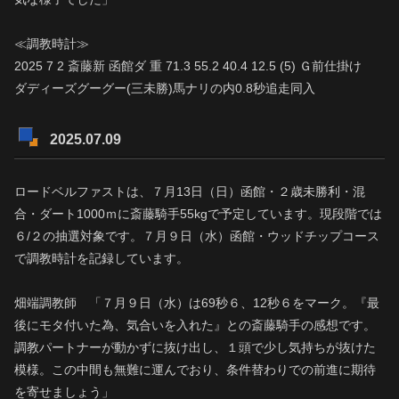
≪調教時計≫
2025 7 2 斎藤新 函館ダ 重 71.3 55.2 40.4 12.5 (5) Ｇ前仕掛け
ダディーズグーグー(三未勝)馬ナリの内0.8秒追走同入
2025.07.09
ロードベルファストは、７月13日（日）函館・２歳未勝利・混
合・ダート1000ｍに斎藤騎手55kgで予定しています。現段階では
６/２の抽選対象です。７月９日（水）函館・ウッドチップコース
で調教時計を記録しています。
畑端調教師 「７月９日（水）は69秒６、12秒６をマーク。『最
後にモタ付いた為、気合いを入れた』との斎藤騎手の感想です。
調教パートナーが動かずに抜け出し、１頭で少し気持ちが抜けた
模様。この中間も無難に運んでおり、条件替わりでの前進に期待
を寄せましょう」