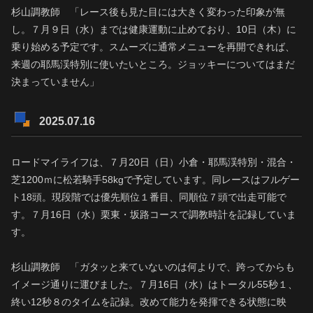
杉山調教師 「レース後も見た目には大きく変わった印象が無
し。７月９日（水）までは健康運動に止めており、10日（木）に
乗り始める予定です。スムーズに通常メニューを再開できれば、
来週の耶馬渓特別に使いたいところ。ジョッキーについてはまだ
決まっていません」
2025.07.16
ロードマイライフは、７月20日（日）小倉・耶馬渓特別・混合・
芝1200ｍに松若騎手58kgで予定しています。同レースはフルゲー
ト18頭。現段階では優先順位１番目、同順位７頭で出走可能で
す。７月16日（水）栗東・坂路コースで調教時計を記録していま
す。
杉山調教師 「ガタッと来ていないのは何よりで、跨ってからも
イメージ通りに運びました。７月16日（水）はトータル55秒１、
終い12秒８のタイムを記録。改めて能力を発揮できる状態に映