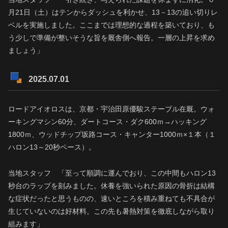
月21日（土）はテンからダッシュを利かせ、13－13の追い切りレ
ベルを実施しました。ここまでは理想的な過程を築いており、も
う少しで準備が整いそうな旨を厩舎側へ報告。一層の上昇を求め
ましょう」
2025.07.01
ロードアイオロスは、京都・宇治田原優駿ステーブル在厩。ウォ
ーキングマシン60分、ダートコース・ダク600ｍ→ハッキング
1800ｍ、ウッドチップ坂路コース・キャンター1000ｍ×１本（１
ハロン13～20秒ペース）。
当地スタッフ 「至って順調に運んでおり、この中間もハロン13
秒台のラップを刻みました。休養を強いられた原因の骨折は結構
な症状だったと思うものの、速いところを積み重ねても不具合が
生じていないのは好材料。この先も暑熱対策を徹底しながら取り
組みます」