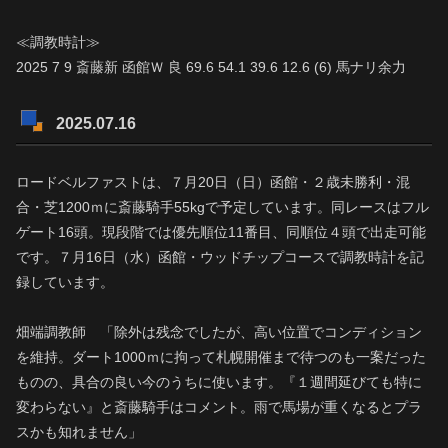
≪調教時計≫
2025 7 9 斎藤新 函館Ｗ 良 69.6 54.1 39.6 12.6 (6) 馬ナリ余力
2025.07.16
ロードベルファストは、７月20日（日）函館・２歳未勝利・混
合・芝1200ｍに斎藤騎手55kgで予定しています。同レースはフル
ゲート16頭。現段階では優先順位11番目、同順位４頭で出走可能
です。７月16日（水）函館・ウッドチップコースで調教時計を記
録しています。
畑端調教師 「除外は残念でしたが、高い位置でコンディション
を維持。ダート1000ｍに拘って札幌開催まで待つのも一案だった
ものの、具合の良い今のうちに使います。『１週間延びても特に
変わらない』と斎藤騎手はコメント。雨で馬場が重くなるとプラ
スかも知れません」