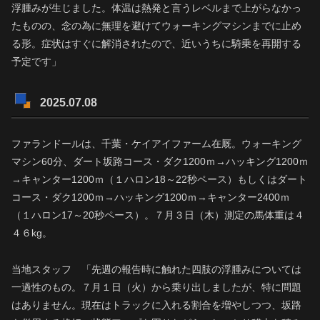
浮腫みが生じました。体温は熱発と言うレベルまで上がらなかっ
たものの、念の為に無理を避けてウォーキングマシンまでに止め
る形。症状はすぐに解消されたので、近いうちに騎乗を再開する
予定です」
2025.07.08
ファランドールは、千葉・ケイアイファーム在厩。ウォーキング
マシン60分、ダート坂路コース・ダク1200ｍ→ハッキング1200ｍ
→キャンター1200ｍ（１ハロン18～22秒ペース）もしくはダート
コース・ダク1200ｍ→ハッキング1200ｍ→キャンター2400ｍ
（１ハロン17～20秒ペース）。７月３日（木）測定の馬体重は４
４６kg。
当地スタッフ 「先週の報告時に触れた四肢の浮腫みについては
一過性のもの。７月１日（火）から乗り出しましたが、特に問題
はありません。現在はトラックに入れる割合を増やしつつ、坂路