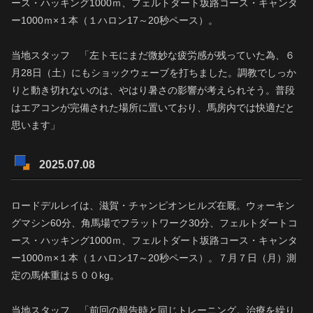
ース・ハッキング1000ｍ、フェルトダート坂路コース・キャンタ
ー1000ｍ×１本（１ハロン17～20秒ペース）。
当地スタッフ 「左トモにまだ微妙な疲労感が残っていた為、６
月28日（土）にもショックウェーブを打ちました。調教でしっか
りと動き切れないのは、やはり暑さの影響が考えられそう。普段
はエアコンが完備された場所に置いており、馬房内では快適だと
思います」
2025.07.08
ロードデルレイは、滋賀・チャンピオンヒルズ在厩。ウォーキン
グマシン60分、角馬場でフラットワーク30分、フェルトダートコ
ース・ハッキング1000ｍ、フェルトダート坂路コース・キャンタ
ー1000ｍ×１本（１ハロン17～20秒ペース）。７月７日（月）測
定の馬体重は５００kg。
当地スタッフ 「前回の報告時と同じトレーニング。治療を繰り