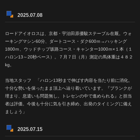
2025.07.08
ロードアイオロスは、京都・宇治田原優駿ステーブル在厩。ウォ
ーキングマシン60分、ダートコース・ダク600ｍ→ハッキング
1800ｍ、ウッドチップ坂路コース・キャンター1000ｍ×１本（１
ハロン13～20秒ペース）。７月７日（月）測定の馬体重は４８２
kg。
当地スタッフ 「ハロン13秒まで伸ばす内容を当たり前に消化。
十分な勢いを保ったまま頂上へ辿り着いています。『ブランクが
埋まり、息遣いも問題無し。トレセンの中で進められる』と担当
者は評価。今後も十分に気を引き締め、出発のタイミングに備え
ましょう」
2025.07.15