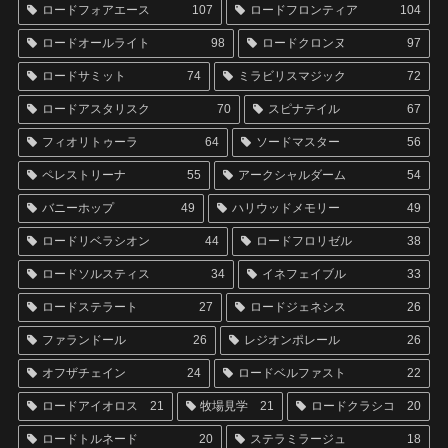
ロードフォアエース
107
ロードフロンティア
104
ロードオールライト
98
ロードクロンヌ
97
ロードサミット
74
ミラビリスマジック
72
ロードアスタリスク
70
スピナテイル
67
フィオリトゥーラ
64
ソードマスター
56
ペレストリーナ
55
アークシャルダーム
54
バニーホップ
49
ハリウッドメモリー
49
ロードリベラシオン
44
ロードフロリゼル
38
ロードソルスティス
34
イネフェイブル
33
ロードステラート
27
ロードジェネシス
26
ファランドール
26
レジオンポレール
26
オフザチェイン
24
ロードベルファスト
22
ロードアイオロス
21
牧場見学
21
ロードクラシコ
20
ロードトルネード
20
ステラミラージュ
18