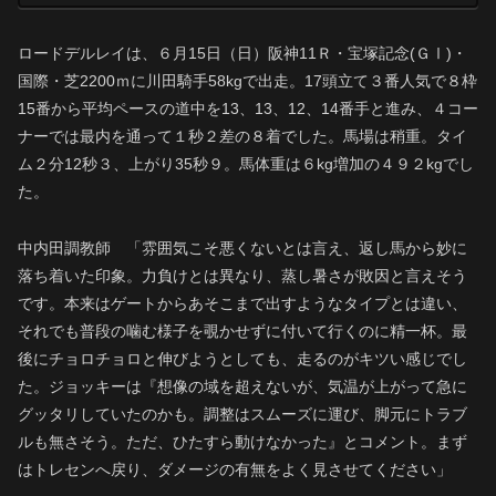
ロードデルレイは、６月15日（日）阪神11Ｒ・宝塚記念(ＧⅠ)・
国際・芝2200ｍに川田騎手58kgで出走。17頭立て３番人気で８枠
15番から平均ペースの道中を13、13、12、14番手と進み、４コー
ナーでは最内を通って１秒２差の８着でした。馬場は稍重。タイ
ム２分12秒３、上がり35秒９。馬体重は６kg増加の４９２kgでし
た。
中内田調教師 「雰囲気こそ悪くないとは言え、返し馬から妙に
落ち着いた印象。力負けとは異なり、蒸し暑さが敗因と言えそう
です。本来はゲートからあそこまで出すようなタイプとは違い、
それでも普段の噛む様子を覗かせずに付いて行くのに精一杯。最
後にチョロチョロと伸びようとしても、走るのがキツい感じでし
た。ジョッキーは『想像の域を超えないが、気温が上がって急に
グッタリしていたのかも。調整はスムーズに運び、脚元にトラブ
ルも無さそう。ただ、ひたすら動けなかった』とコメント。まず
はトレセンへ戻り、ダメージの有無をよく見させてください」