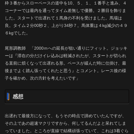
枠３番からスローペースの道中を10、５、１、１番手と進み、４
コーナーでは最内を通ってタイム差無しで優勝。２勝目を飾りま
した。スタートで出遅れて１馬身の不利を受けました。馬場は
良。タイム２分00秒２、上がり34秒７。馬体重は４kg減少の４９
６kgでした。
尾形調教師 「2000ｍへの延長が狙い通りにフィット。ジョッキ
ーは『滞在の分だけイレ込みは軽減されたが、スタートが切られ
る直前に煩くなって出遅れる形。ペースが緩んだ時に仕掛け、最
後までよく踏ん張ってくれたと思う』とコメント。レース後の様
子を確かめ、次の方針を考えたいです」
感想
出遅れて最後方になって、もうその時点で諦めていたんですが、
その上であの超速マクリですから、何してるんだよと呆れてしま
っていました。ところが直線で結構頑張っていて、これは3着ぐら