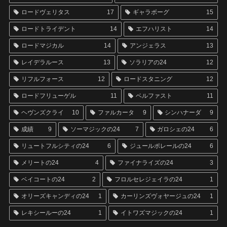
ロードヴェリタス
17
ギャラボーグ
15
ロードトライデント
14
エフハリスト
14
ロードマジカル
14
アンジェラス
13
レイデラルース
13
ソラリアの24
12
リフルフォース
12
ロードスタニング
12
ロードフリューゲル
11
ベルファスト
11
ヘヴンズクライ
10
ファルカータ
9
シンハナーダ
9
成績
9
ソーマジックの24
7
ガロシェの24
6
リュートフルシティの24
6
ジュールポレールの24
6
メリートの24
4
ファイナライズの24
3
ベイコートの24
2
フロルセレジェイラの24
1
オリーズキャンディの24
1
カーリンズヴォヤージュの24
1
レキシールーの24
1
イトワズマジックの24
1