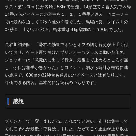
ラス・芝1200ｍに丹内騎手53kgで出走。14頭立て４番人気で８枠
14番からハイペースの道中を１、１、１番手と進み、４コーナー
では最内を通って０秒３差の２着でした。馬場は良。タイム１分
07秒５、上がり34秒９。馬体重は４kg増加の４５８kgでした。
長谷川調教師 「滞在の効果でオンとオフの切り替えが上手く付
いており、ゲート裏で着けたブリンカーもプラスに働いた印象。
ジョッキーは『意識的に出して行き、最後まで止めるところが無
し。今日は相手が悪かった』とコメント。朝から時計が極端に速
い馬場で、600ｍの32秒台も通常のハイペースとは異なります。
評価できる内容。基本的には続戦のつもりです」
感想
ブリンカーで一変しましたね。これまでと違い、走りに集中して
くれてそれが最後まで持続しました。ただ向こう正面が上り坂な