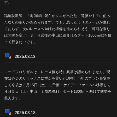
す。
稲垣調教師 「両前脚に幾らかソエが出た他、背腰やトモに使っ
たなりの張りが認められます。でも、思ったよりダメージが生じ
ておらず、次のレースへ向けた準備を進められそう。可能な限り
は間隔を空け、３、４週後の中山に組まれるダート1800ｍ戦を狙
って行きたいです」
2025.03.13
ロードフロリゼルは、レース後も特に異常は認められません。現
在は心身のリラックスに重点を置いた調整。当初のプランを変更
して今後は３月15日（土）に千葉・ケイアイファームへ移動して
４月５日（土）中山・３歳未勝利・ダート1800ｍへ向けて態勢を
整えます。
2025.03.18