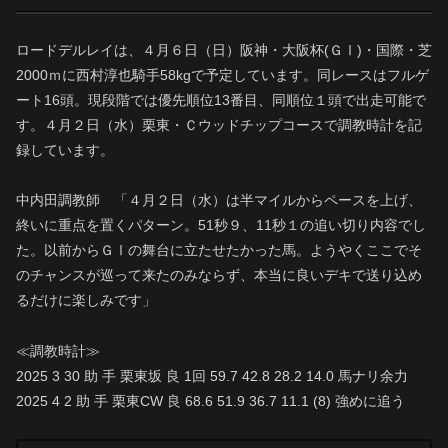
ロードデルレイは、４月６日（日）阪神・大阪杯(ＧⅠ)・国際・芝
2000ｍに西村淳也騎手58kgで予定しています。同レースはフルゲ
ート16頭。現段階では優先順位13番目、同順位１頭で出走可能で
す。４月２日（水）栗東・Ｃウッドチップコースで調教時計を記
録しています。
中内田調教師 「４月２日（水）は半マイルからペースを上げ、
終いに重点を置くパターン。51秒９、11秒１の追い切り内容でし
た。以前からＧⅠの舞台に立たせたかった馬。ようやくここでそ
のチャンスが巡って来たのみならず、本当に良いデキで送り込め
るだけに楽しみです」
≪調教時計≫
2025 3 30 助 手 栗東坂 良 1回 59.7 42.8 28.2 14.0 馬ナリ余力
2025 4 2 助 手 栗東CW 良 68.6 51.9 36.7 11.1 (8) 強めに追う