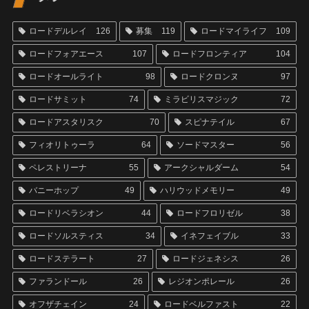
ロードデルレイ
126
募集
119
ロードマイライフ
109
ロードフォアエース
107
ロードフロンティア
104
ロードオールライト
98
ロードクロンヌ
97
ロードサミット
74
ミラビリスマジック
72
ロードアスタリスク
70
スピナテイル
67
フィオリトゥーラ
64
ソードマスター
56
ペレストリーナ
55
アークシャルダーム
54
バニーホップ
49
ハリウッドメモリー
49
ロードリベラシオン
44
ロードフロリゼル
38
ロードソルスティス
34
イネフェイブル
33
ロードステラート
27
ロードジェネシス
26
ファランドール
26
レジオンポレール
26
オフザチェイン
24
ロードベルファスト
22