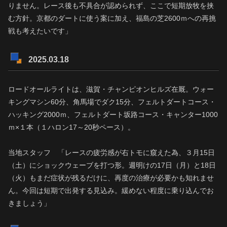
りません。レース後も不具合が認められず、ここで短期放牧を挟
む方針。京都のダートに使う案に加え、福島の芝2600ｍへの再挑
戦も考えたいです」
2025.03.18
ロードオールライトは、滋賀・チャンピオンヒルズ在厩。ウォー
キングマシン60分、角馬場でダク15分、フェルトダートコース・
ハッキング2000ｍ、フェルトダート坂路コース・キャンター1000
ｍ×１本（１ハロン17～20秒ペース）。
当地スタッフ 「レースの疲労感が右トモに窺えた為、３月15日
（土）にショックウェーブを打つ形。週明けの17日（月）と18日
（火）もまだ症状が残るだけに、再度の治療が必要かも知れませ
ん。今回は短期で出発する見込み。緩めない程度に乗り込んでお
きましょう」