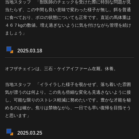
当地スタッフ 「獣医師のチェックを受けた際に特別な問題が見
当たらず、この中間も良い意味で変わった様子が無し。餌を普通
に食べており、ボロの状態についても正常です。直近の馬体重は
４６７kgの数値。増え過ぎないように気を付けながら管理を続け
ましょう」
2025.03.18
オフザチェインは、三石・ケイアイファーム在厩。休養。
当地スタッフ 「イライラした様子を覗かせず、落ち着いた雰囲
気が漂うのは何より。この先も些細な変化も見逃さないように接
し、可能な限りのストレス軽減に努めたいです。豊かな才能を秘
めるのは確か。焦りは禁物ながら、一日でも早い復帰を目指そう
と思います」
2025.03.25