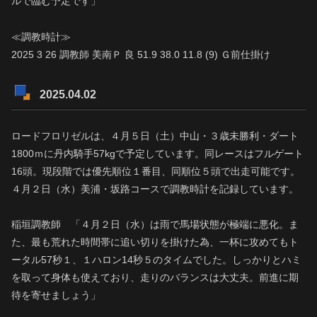
ルで臨む予定です」
≪調教時計≫
2025 3 26 調教師 美南Ｐ 良 51.9 38.0 11.8 (9) Ｇ前仕掛け
2025.04.02
ロードフロリゼルは、４月５日（土）中山・３歳未勝利・ダート
1800ｍに丹内騎手57kgで予定しています。同レースはフルゲート
16頭。現段階では優先順位１番目、同順位５頭で出走可能です。
４月２日（水）美浦・坂路コースで調教時計を記録しています。
稲垣調教師 「４月２日（水）は雨で馬場状態が極端に悪化。ま
た、最も荒れた時間帯に追い切りを掛けた為、一杯に攻めてもト
ータル57秒１、１ハロン14秒５のタイムでした。しっかりとハミ
を取って身体も使えており、走りのバランスは大丈夫。前進に期
待を寄せましょう」