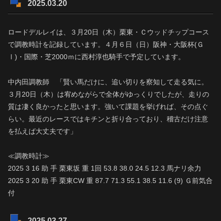
2025.03.20
ロードデルレイは、３月20日（木）栗東・Ｃウッドチップコース
で調教時計を記録しています。４月６日（日）阪神・大阪杯(Ｇ
Ⅰ)・国際・芝2000ｍに西村淳也騎手で予定しています。
中内田調教師 「賢い馬だけに、追い切りを察知して走る気に。
３月20日（木）は宥めながらで全体がゆっくりでしたが、走りの
質は凄く良かったと思います。強いて課題を挙げれば、その点ぐ
らい。最近のレースではキチンと折り合っており、稽古だけ注意
を払えば大丈夫です」
≪調教時計≫
2025 3 16 助 手 栗東坂 重 1回 53.8 38.0 24.5 12.3 馬ナリ余力
2025 3 20 助 手 栗東CW 重 87.7 71.3 55.1 38.5 11.6 (9) Ｇ前気合
付
2025.03.27