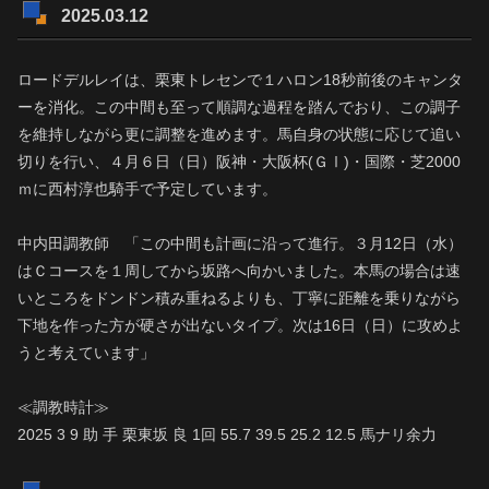
2025.03.12
ロードデルレイは、栗東トレセンで１ハロン18秒前後のキャンタ
ーを消化。この中間も至って順調な過程を踏んでおり、この調子
を維持しながら更に調整を進めます。馬自身の状態に応じて追い
切りを行い、４月６日（日）阪神・大阪杯(ＧⅠ)・国際・芝2000
ｍに西村淳也騎手で予定しています。
中内田調教師 「この中間も計画に沿って進行。３月12日（水）
はＣコースを１周してから坂路へ向かいました。本馬の場合は速
いところをドンドン積み重ねるよりも、丁寧に距離を乗りながら
下地を作った方が硬さが出ないタイプ。次は16日（日）に攻めよ
うと考えています」
≪調教時計≫
2025 3 9 助 手 栗東坂 良 1回 55.7 39.5 25.2 12.5 馬ナリ余力