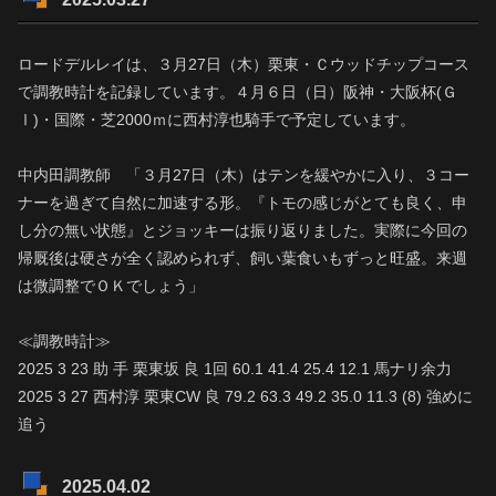
ロードデルレイは、３月27日（木）栗東・Ｃウッドチップコース
で調教時計を記録しています。４月６日（日）阪神・大阪杯(Ｇ
Ⅰ)・国際・芝2000ｍに西村淳也騎手で予定しています。
中内田調教師 「３月27日（木）はテンを緩やかに入り、３コー
ナーを過ぎて自然に加速する形。『トモの感じがとても良く、申
し分の無い状態』とジョッキーは振り返りました。実際に今回の
帰厩後は硬さが全く認められず、飼い葉食いもずっと旺盛。来週
は微調整でＯＫでしょう」
≪調教時計≫
2025 3 23 助 手 栗東坂 良 1回 60.1 41.4 25.4 12.1 馬ナリ余力
2025 3 27 西村淳 栗東CW 良 79.2 63.3 49.2 35.0 11.3 (8) 強めに
追う
2025.04.02