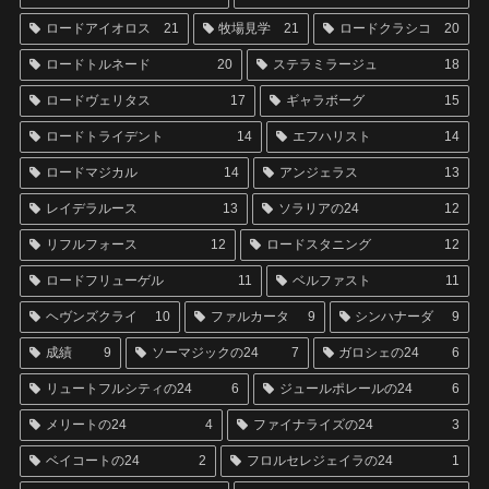
ロードアイオロス
21
牧場見学
21
ロードクラシコ
20
ロードトルネード
20
ステラミラージュ
18
ロードヴェリタス
17
ギャラボーグ
15
ロードトライデント
14
エフハリスト
14
ロードマジカル
14
アンジェラス
13
レイデラルース
13
ソラリアの24
12
リフルフォース
12
ロードスタニング
12
ロードフリューゲル
11
ベルファスト
11
ヘヴンズクライ
10
ファルカータ
9
シンハナーダ
9
成績
9
ソーマジックの24
7
ガロシェの24
6
リュートフルシティの24
6
ジュールポレールの24
6
メリートの24
4
ファイナライズの24
3
ベイコートの24
2
フロルセレジェイラの24
1