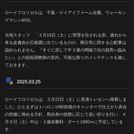
ロードフロリゼルは、千葉・ケイアイファーム在厩。ウォーキン
グマシン60分。
当地スタッフ 「３月15日（土）に管理を任される形。疲れから
来る皮膚炎が広範囲に出ているものの、脚元等に関する心配事は
認められません。『すぐに戻して中３週の間隔で次の競馬へ臨み
たい』との稲垣調教師の意向。可能な限りのメンテナンスを施し
ておきます」
2025.03.25
ロードフロリゼルは、３月22日（土）に美浦トレセンへ帰厩しま
した。ひとまずは１ハロン18秒前後のキャンターで仕上がり具合
の把握に努める方針。馬自身の状態に応じて追い切りを行い、４
月５日（土）中山・３歳未勝利・ダート1800ｍに予定していま
す。