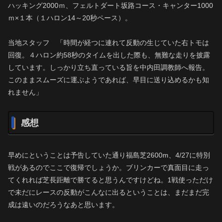
ハッキング2000ｍ、フェルトダート坂路コース・キャンター1000
ｍ×１本（１ハロン14～20秒ペース）。
当地スタッフ 「時間が経つに連れて反動の生じていた右トモは
回復。４ハロン約58秒のタイムを出した際も、無難な走りを披露
しています。しっかり立ち直っている旨を中内田調教師へ報告。
このままスムーズに運ぶようであれば、早目に送り込めるかも知
れません」
感想
早めにということは予告していた通り福島芝2600m、4/27に特別
戦があるのでここで復帰でしょうか。ブリンカーで真面目に走っ
てくれれば芝長距離で勝てると思うんですけどね。1戦使っただけ
で未だにレースの反動がこんなに出るということは、まだまだ完
成は遠いのだろうなあと思います。