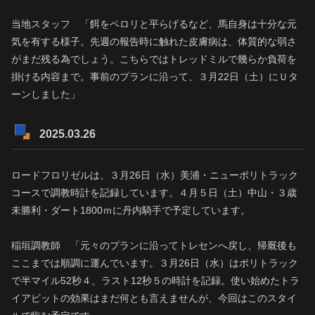
当地スタッフ 「餌をペロリと平らげるなど、馬自身は十分な元
気を有する様子。先週の報告時に触れた皮膚病は、体質的な弱さ
がまだ残る為でしょう。こちらではトレッドミルで幾らか負荷を
掛ける内容まで。事前のプランに沿って、３月22日（土）にＵタ
ーンしました」
2025.03.26
ロードフロリゼルは、３月26日（水）美浦・ニューポリトラック
コースで調教時計を記録しています。４月５日（土）中山・３歳
未勝利・ダート1800ｍに丹内騎手で予定しています。
稲垣調教師 「元々のプランに沿ってトレセンへ戻し、帰厩後も
ここまでは順調に運んでいます。３月26日（水）はポリトラック
で半マイル52秒４、ラスト12秒５の時計を記録。使い始めたトラ
イアビットの効果はまだ何とも言えませんが、今回はこのスタイ