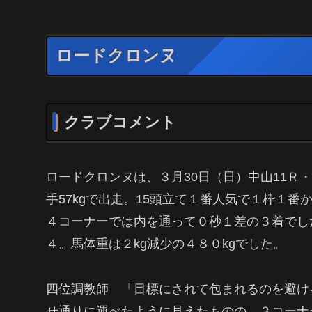
ロードクロンヌ
クラブコメント
ロードクロンヌは、３月30日（日）中山11Ｒ・
手57kgで出走。15頭立て１番人気で１枠１
４コーナーでは内を通って０秒１差の３着でした
４。馬体重は２kg減少の４８０kgでした。
四位調教師 「目標にされて包まれるのを避け
せ通りに運べたように見えたものの、３コーナ