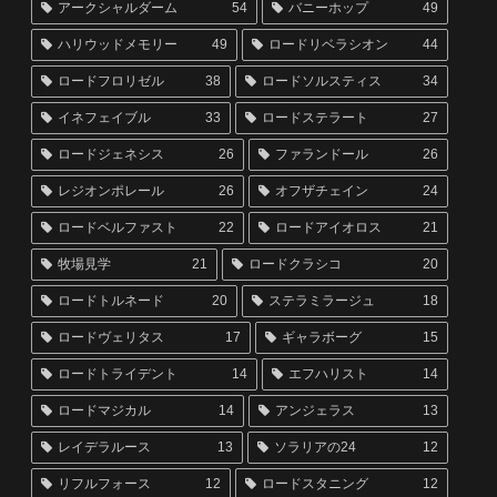
アークシャルダーム
54
バニーホップ
49
ハリウッドメモリー
49
ロードリベラシオン
44
ロードフロリゼル
38
ロードソルスティス
34
イネフェイブル
33
ロードステラート
27
ロードジェネシス
26
ファランドール
26
レジオンポレール
26
オフザチェイン
24
ロードベルファスト
22
ロードアイオロス
21
牧場見学
21
ロードクラシコ
20
ロードトルネード
20
ステラミラージュ
18
ロードヴェリタス
17
ギャラボーグ
15
ロードトライデント
14
エフハリスト
14
ロードマジカル
14
アンジェラス
13
レイデラルース
13
ソラリアの24
12
リフルフォース
12
ロードスタニング
12