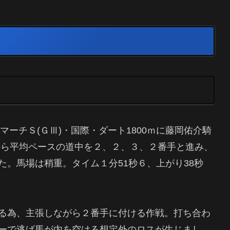
マーチＳ(ＧⅢ)・国際・ダート1800ｍに藤岡佑介騎
番から平均ペースの道中を２、２、３、２番手と進み、
。馬場は稍重。タイム１分51秒６、上がり38秒
る為、主張しながら２番手に付ける作戦。打ち合わ
ーで逃げ馬が内を空ける想定外のロスが生じまし