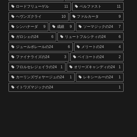
ロードフリューゲル
11
ベルファスト
11
ヘヴンズクライ
10
ファルカータ
9
シンハナーダ
9
成績
9
ソーマジックの24
7
ガロシェの24
6
リュートフルシティの24
6
ジュールポレールの24
6
メリートの24
4
ファイナライズの24
3
ベイコートの24
2
フロルセレジェイラの24
1
オリーズキャンディの24
1
カーリンズヴォヤージュの24
1
レキシールーの24
1
イトワズマジックの24
1