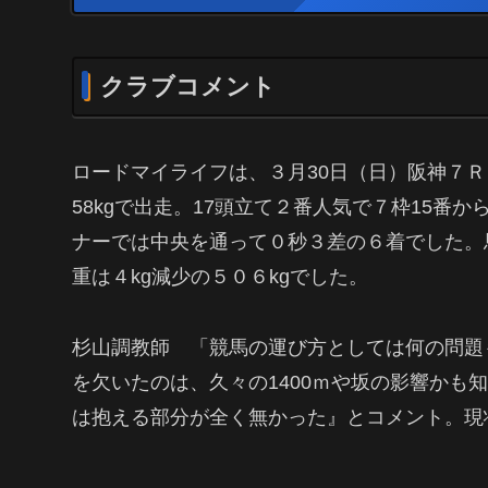
クラブコメント
ロードマイライフは、３月30日（日）阪神７Ｒ
58kgで出走。17頭立て２番人気で７枠15
ナーでは中央を通って０秒３差の６着でした。馬
重は４kg減少の５０６kgでした。
杉山調教師 「競馬の運び方としては何の問題
を欠いたのは、久々の1400ｍや坂の影響かも
は抱える部分が全く無かった』とコメント。現