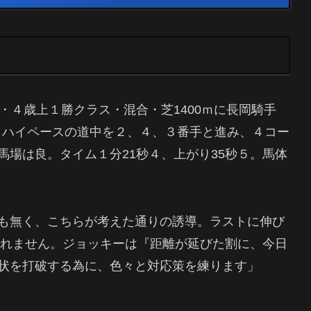
・４歳上１勝クラス・混合・芝1400ｍに長岡騎手
番からハイペースの道中を２、４、３番手と進み、４コー
場は良。タイム１分21秒４、上がり35秒５。馬体
も無く、こちらが考えた通りの誘導。ラストに伸び
知れません。ジョッキーは『距離が延びた割に、今日
状を打破する為に、色々と対応策を練ります」