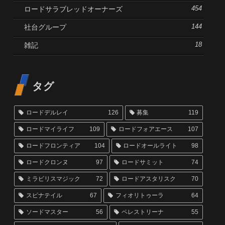
ロードサラブレッドオーナーズ
454
社台グループ
144
雑記
18
タグ
ロードデルレイ
126
募集
119
ロードマイライフ
109
ロードフォアエース
107
ロードフロンティア
104
ロードオールライト
98
ロードクロンヌ
97
ロードサミット
74
ミラビリスマジック
72
ロードアスタリスク
70
スピナテイル
67
フィオリトゥーラ
64
ソードマスター
56
ペレストリーナ
55