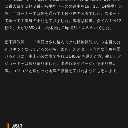
２番人気で２枠３番から平均ペースの道中を15、15、14番手と進
み、４コーナーでは外を通って１秒０差の８着でした。スタート
で煽って１馬身の不利を受けました。馬場は稍重。タイム１分12
秒２、上がり35秒４。馬体重は２kg増加の４６６kgでした。
松下調教師 「『今日は少し後ろ向きな精神状態で、３走目の分
だけキツくなっているのかも。また、芝スタート向きな印象を受
けるだけに、中山か関西圏であれば1400ｍを選んだ方が良い』と
ジョッキーは振り返りました。出遅れるイメージがあまり無い
馬。ゴソゴソと煩かった両隣の影響を受けたようにも思います」
感想