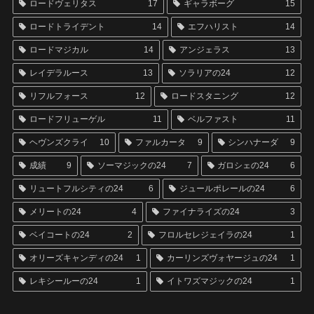
ロードヴェリタス
17
ギャラボーグ
15
ロードトライデント
14
エフハリスト
14
ロードマジカル
14
アンジェラス
13
レイデラルース
13
ソラリアの24
12
リフルフォース
12
ロードスタニング
12
ロードフリューゲル
11
ベルファスト
11
ヘヴンズクライ
10
ファルカータ
9
シンハナーダ
9
成績
9
ソーマジックの24
7
ガロシェの24
6
リュートフルシティの24
6
ジュールポレールの24
6
メリートの24
4
ファイナライズの24
3
ベイコートの24
2
フロルセレジェイラの24
1
オリーズキャンディの24
1
カーリンズヴォヤージュの24
1
レキシールーの24
1
イトワズマジックの24
1