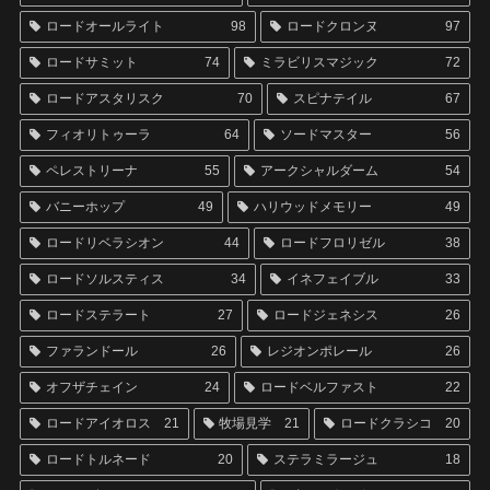
ロードオールライト
98
ロードクロンヌ
97
ロードサミット
74
ミラビリスマジック
72
ロードアスタリスク
70
スピナテイル
67
フィオリトゥーラ
64
ソードマスター
56
ペレストリーナ
55
アークシャルダーム
54
バニーホップ
49
ハリウッドメモリー
49
ロードリベラシオン
44
ロードフロリゼル
38
ロードソルスティス
34
イネフェイブル
33
ロードステラート
27
ロードジェネシス
26
ファランドール
26
レジオンポレール
26
オフザチェイン
24
ロードベルファスト
22
ロードアイオロス
21
牧場見学
21
ロードクラシコ
20
ロードトルネード
20
ステラミラージュ
18