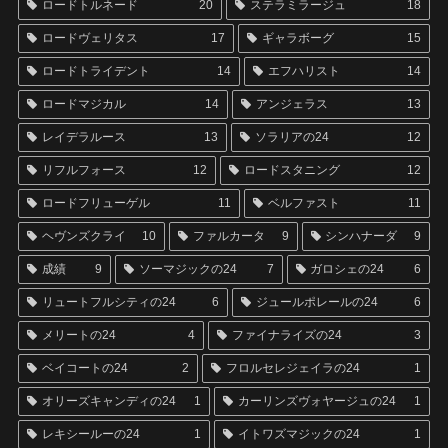
ロードトルネード
20
ステラミラージュ
18
ロードヴェリタス
17
ギャラボーグ
15
ロードトライデント
14
エフハリスト
14
ロードマジカル
14
アンジェラス
13
レイデラルース
13
ソラリアの24
12
リフルフォース
12
ロードスタニング
12
ロードフリューゲル
11
ベルファスト
11
ヘヴンズクライ
10
ファルカータ
9
シンハナーダ
9
成績
9
ソーマジックの24
7
ガロシェの24
6
リュートフルシティの24
6
ジュールポレールの24
6
メリートの24
4
ファイナライズの24
3
ベイコートの24
2
フロルセレジェイラの24
1
オリーズキャンディの24
1
カーリンズヴォヤージュの24
1
レキシールーの24
1
イトワズマジックの24
1