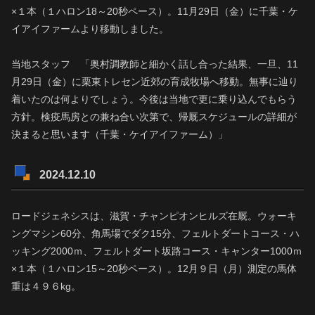
×１本（１ハロン18～20秒ペース）。11月29日（金）に千葉・ケ
イアイファームより移動しました。
当地スタッフ 「奥村調教師と細かく話し合った結果、一旦、11
月29日（金）に栗東トレセン近郊の育成牧場へ移動。無事に辿り
着いたのは何よりでしょう。今後は当地で更に乗り込んでもらう
方針。検疫馬房との兼ね合い次第で、帰厩スケジュールの詳細が
決まると思います（千葉・ケイアイファーム）」
2024.12.10
ロードジェネシスは、滋賀・チャンピオンヒルズ在厩。ウォーキ
ングマシン60分、角馬場でダク15分、フェルトダートコース・ハ
ッキング2000ｍ、フェルトダート坂路コース・キャンター1000ｍ
×１本（１ハロン15～20秒ペース）。12月９日（月）測定の馬体
重は４９６kg。