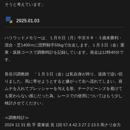
そうと考えています」
2025.01.03
ハリウッドメモリーは、１月６日（月）中京６Ｒ・３歳未勝利・
混合・芝1400ｍに団野騎手55kgで出走します。１月３日（金）栗
東・坂路コースで調教時計を記録しています。発走は12時40分で
す。
長谷川調教師 「１月３日（金）は私自身が跨り、坂路で追い切
りました。馬に寄せようとすると嫌がって右へ流れてしまい、肩
ムチを入れてプレッシャーを与える形。チークピーシズを着けて
も変わらない感じだった為、レースでの使用についてはもう少し
検討させてください」
≪調教時計≫
2024 12 31 助 手 栗東坂 良 1回 57.4 42.3 27.2 13.5 馬ナリ余力