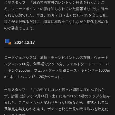
当地スタッフ 「改めて両前脚のレントゲン検査を行ったとこ
ろ、ウィークポイントの膝は知らされていた情報通りで先に進め
られる状態でした。早速、12月７日（土）に15－15を交える形。
緩さがまだ残るだけに、慎重に本数をこなしながら良化を求める
のが妥当でしょう」
2024.12.17
ロードジェネシスは、滋賀・チャンピオンヒルズ在厩。ウォーキ
ングマシン60分、角馬場でダク15分、フェルトダートコース・ハ
ッキング2000ｍ、フェルトダート坂路コース・キャンター1000ｍ
×１本（１ハロン15～20秒ペース）。
当地スタッフ 「この中間もコレと言った問題は浮かんでおら
ず、計画に沿って12月14日（土）にもハロン15秒のラップを刻み
ました。ここからもっと変わりそうな印象ながら、現状としては
及第点を与えられる走り。ボテッと映る外見の絞り込みも叶えた