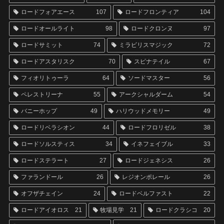
ロードフォアエース
107
ロードフロンティア
104
ロードオールライト
98
ロードクロンヌ
97
ロードサミット
74
ミラビリスマジック
72
ロードアスタリスク
70
スピナテイル
67
フィオリトゥーラ
64
ソードマスター
56
ペレストリーナ
55
アークシャルダーム
54
バニーホップ
49
ハリウッドメモリー
49
ロードリベラシオン
44
ロードフロリゼル
38
ロードソルスティス
34
イネフェイブル
33
ロードステラート
27
ロードジェネシス
26
ファランドール
26
レジオンポレール
26
オフザチェイン
24
ロードベルファスト
22
ロードアイオロス
21
牧場見学
21
ロードクラシコ
20