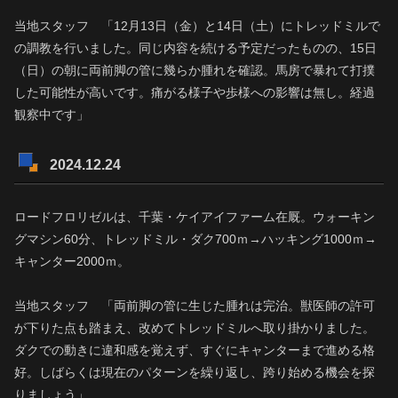
当地スタッフ 「12月13日（金）と14日（土）にトレッドミルで
の調教を行いました。同じ内容を続ける予定だったものの、15日
（日）の朝に両前脚の管に幾らか腫れを確認。馬房で暴れて打撲
した可能性が高いです。痛がる様子や歩様への影響は無し。経過
観察中です」
2024.12.24
ロードフロリゼルは、千葉・ケイアイファーム在厩。ウォーキン
グマシン60分、トレッドミル・ダク700ｍ→ハッキング1000ｍ→
キャンター2000ｍ。
当地スタッフ 「両前脚の管に生じた腫れは完治。獣医師の許可
が下りた点も踏まえ、改めてトレッドミルへ取り掛かりました。
ダクでの動きに違和感を覚えず、すぐにキャンターまで進める格
好。しばらくは現在のパターンを繰り返し、跨り始める機会を探
りましょう」