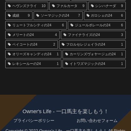
ヘヴンズクライ
10
ファルカータ
9
シンハナーダ
9
成績
9
ソーマジックの24
7
ガロシェの24
6
リュートフルシティの24
6
ジュールポレールの24
6
メリートの24
4
ファイナライズの24
3
ベイコートの24
2
フロルセレジェイラの24
1
オリーズキャンディの24
1
カーリンズヴォヤージュの24
1
レキシールーの24
1
イトワズマジックの24
1
Owner's Life - 一口馬主を楽しもう！
プライバシーポリシー
お問い合わせフォーム
Copyright © 2022 Owner's Life - 一口馬主を楽しもう！ All Rights