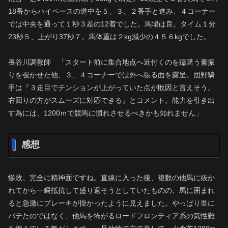
18番からハイペースの道中を５、３、２番手と進み、４コーナー
では中央を通って１秒３差の12着でした。馬場は良。タイム１分
23秒５、上がり37秒７。馬体重は２kg減少の４５６kgでした。
長谷川調教師 「スタート前に集合地点へ近付くのを躊躇う素振
りを覗かせた他、３、４コーナーでは外へ張る面を露呈。団野騎
手は『３走目でテンションが上がっていた点が敗因と言えそう。
右回りの方がスムーズに対応できる』とコメント。能力を引き出
す為には、1200ｍで競馬に慣れさせるべきかも知れません」
感想
惨敗、完全に精神面ですね。直線に入った後、複数の他馬に抜か
れてから一瞬抵抗して盛り返そうとしていたものの、馬に囲まれ
ると急激にブレーキが掛かったように見えました。やっぱり単に
バテたのではなく、他馬を怖がるロードフロンティア系の気性難