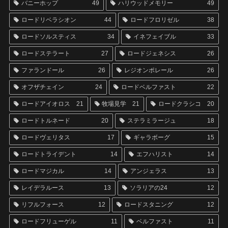
バニーホップ
49
ハリウッドメモリー
49
ロードリベラシオン
44
ロードフロリゼル
38
ロードソルスティス
34
イネフェイブル
33
ロードステラート
27
ロードジェネシス
26
ファランドール
26
レジオンポレール
26
オフザチェイン
24
ロードベルファスト
22
ロードアイオロス
21
牧場見学
21
ロードクラシコ
20
ロードトルネード
20
ステラミラージュ
18
ロードヴェリタス
17
ギャラボーグ
15
ロードトライデント
14
エフハリスト
14
ロードマジカル
14
アンジェラス
13
レイデラルース
13
ソラリアの24
12
リフルフォース
12
ロードスタニング
12
ロードフリューゲル
11
ベルファスト
11