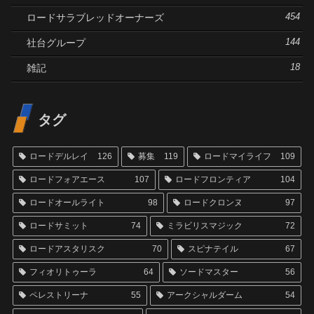
ロードサラブレッドオーナーズ
454
社台グループ
144
雑記
18
タグ
ロードデルレイ
126
募集
119
ロードマイライフ
109
ロードフォアエース
107
ロードフロンティア
104
ロードオールライト
98
ロードクロンヌ
97
ロードサミット
74
ミラビリスマジック
72
ロードアスタリスク
70
スピナテイル
67
フィオリトゥーラ
64
ソードマスター
56
ペレストリーナ
55
アークシャルダーム
54