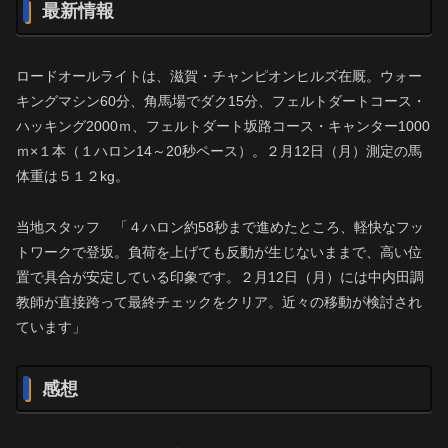
最新情報
ロードオールライトは、滋賀・チャンピオンヒルズ在厩。ウォー
キングマシン60分、角馬場でダク15分、フェルトダートコース・
ハッキング2000ｍ、フェルトダート坂路コース・キャンター1000
ｍ×１本（１ハロン14～20秒ペース）。２月12日（月）測定の馬
体重は５１２kg。
当地スタッフ 「４ハロン約58秒まで進めたところ、軽快なフッ
トワークで登坂。負荷を上げても反動が生じないままで、高い位
置で具合が安定している印象です。２月12日（月）には中内田調
教師が直接跨って最終チェックをクリア。近々の移動が検討され
ています」
感想