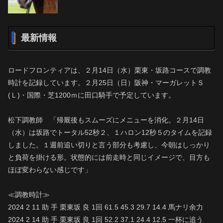
最新情報
ロードフロンティアは、２月14日（水）栗東・坂路コースで調教
時計を記録しています。２月25日（日）阪神・マーガレットＳ
(Ｌ)・国際・芝1200ｍに田口騎手で予定しています。
松下調教師 「帰厩後もスムーズにメニューを消化。２月14日
（水）は坂路でトータル52秒２、１ハロン12秒５のタイムを記録
しました。１週前追い切りと言う部分も考慮し、今朝はしっかり
と負荷を掛ける形。状態的には前走時と同じイメージで、目方も
ほぼ変わらない感じです」
≪調教時計≫
2024 2 11 助 手 栗東坂 良 1回 61.5 45.3 29.7 14.4 馬ナリ余力
2024 2 14 助 手 栗東坂 良 1回 52.2 37.1 24.4 12.5 一杯に追う