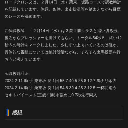
ロードクロンヌは、２月14日（水）栗東・坂路コースで調教時計
を記録しています。体調、条件、出走状況等を踏まえながら目標
のレースを決めます。
四位調教師 「２月14日（水）は３歳１勝クラスと追い切る形。
後ろからプレッシャーを掛けてもらい、トータル54秒８、終い12
秒５の時計をマークしました。少しずつ上向いているのは確か。
具体的な番組については検討段階ながら、そろそろ出馬投票を行
おうと考えています」
≪調教時計≫
2024 2 11 助 手 栗東坂 良 1回 55.7 40.5 25.8 12.7 馬ナリ余力
2024 2 14 助 手 栗東坂 良 1回 54.8 39.4 25.2 12.5 一杯に追う
セキトバイースト(三歳１勝)末強めに0.7秒先行同入
感想