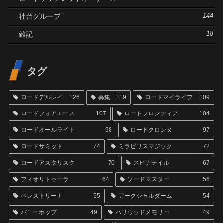
社台グループ
144
雑記
18
タグ
ロードデルレイ
126
募集
119
ロードマイライフ
109
ロードフォアエース
107
ロードフロンティア
104
ロードオールライト
98
ロードクロンヌ
97
ロードサミット
74
ミラビリスマジック
72
ロードアスタリスク
70
スピナテイル
67
フィオリトゥーラ
64
ソードマスター
56
ペレストリーナ
55
アークシャルダーム
54
バニーホップ
49
ハリウッドメモリー
49