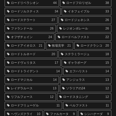
ロードリベラシオン
44
ロードフロリゼル
38
ロードソルスティス
34
イネフェイブル
33
ロードステラート
27
ロードジェネシス
26
ファランドール
26
レジオンポレール
26
オフザチェイン
24
ロードベルファスト
22
ロードアイオロス
21
牧場見学
21
ロードクラシコ
20
ロードトルネード
20
ステラミラージュ
18
ロードヴェリタス
17
ギャラボーグ
15
ロードトライデント
14
エフハリスト
14
ロードマジカル
14
アンジェラス
13
レイデラルース
13
ソラリアの24
12
リフルフォース
12
ロードスタニング
12
ロードフリューゲル
11
ベルファスト
11
ヘヴンズクライ
10
ファルカータ
9
シンハナーダ
9