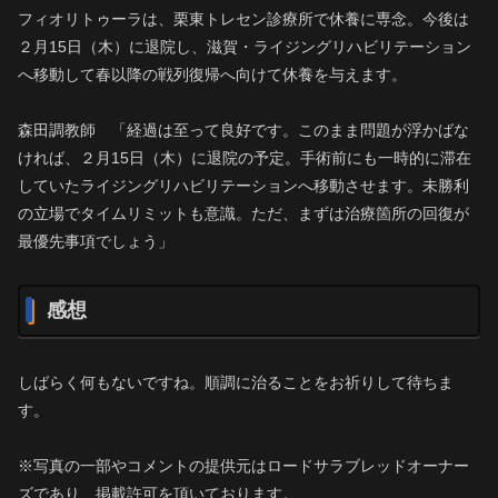
フィオリトゥーラは、栗東トレセン診療所で休養に専念。今後は
２月15日（木）に退院し、滋賀・ライジングリハビリテーション
へ移動して春以降の戦列復帰へ向けて休養を与えます。
森田調教師 「経過は至って良好です。このまま問題が浮かばな
ければ、２月15日（木）に退院の予定。手術前にも一時的に滞在
していたライジングリハビリテーションへ移動させます。未勝利
の立場でタイムリミットも意識。ただ、まずは治療箇所の回復が
最優先事項でしょう」
感想
しばらく何もないですね。順調に治ることをお祈りして待ちま
す。
※写真の一部やコメントの提供元はロードサラブレッドオーナー
ズであり、掲載許可を頂いております。