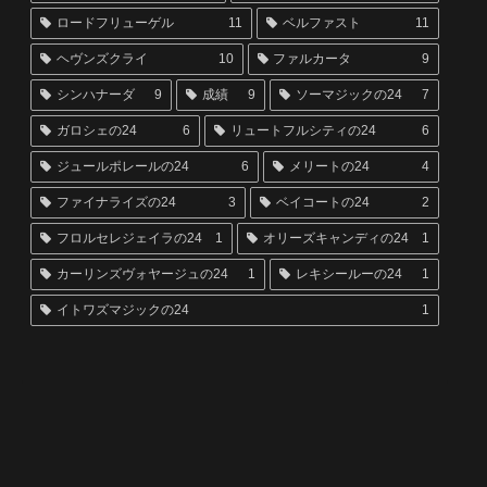
ロードフリューゲル
11
ベルファスト
11
ヘヴンズクライ
10
ファルカータ
9
シンハナーダ
9
成績
9
ソーマジックの24
7
ガロシェの24
6
リュートフルシティの24
6
ジュールポレールの24
6
メリートの24
4
ファイナライズの24
3
ベイコートの24
2
フロルセレジェイラの24
1
オリーズキャンディの24
1
カーリンズヴォヤージュの24
1
レキシールーの24
1
イトワズマジックの24
1