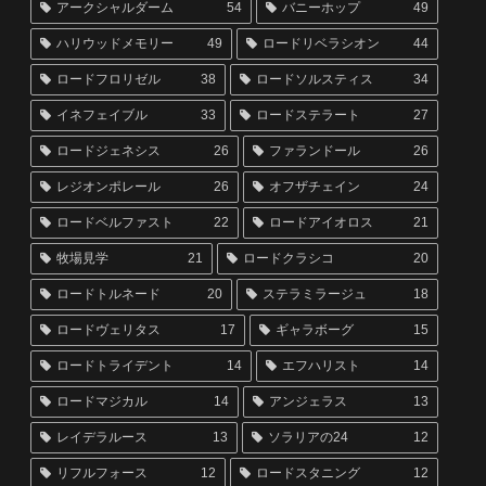
アークシャルダーム
54
バニーホップ
49
ハリウッドメモリー
49
ロードリベラシオン
44
ロードフロリゼル
38
ロードソルスティス
34
イネフェイブル
33
ロードステラート
27
ロードジェネシス
26
ファランドール
26
レジオンポレール
26
オフザチェイン
24
ロードベルファスト
22
ロードアイオロス
21
牧場見学
21
ロードクラシコ
20
ロードトルネード
20
ステラミラージュ
18
ロードヴェリタス
17
ギャラボーグ
15
ロードトライデント
14
エフハリスト
14
ロードマジカル
14
アンジェラス
13
レイデラルース
13
ソラリアの24
12
リフルフォース
12
ロードスタニング
12