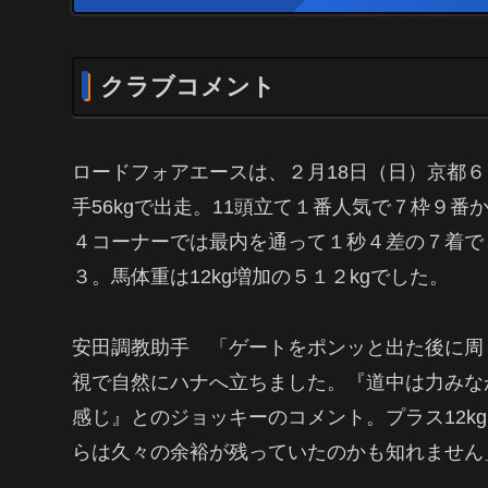
クラブコメント
ロードフォアエースは、２月18日（日）京都６
手56kgで出走。11頭立て１番人気で７枠９
４コーナーでは最内を通って１秒４差の７着でし
３。馬体重は12kg増加の５１２kgでした。
安田調教助手 「ゲートをポンッと出た後に周
視で自然にハナへ立ちました。『道中は力みな
感じ』とのジョッキーのコメント。プラス12k
らは久々の余裕が残っていたのかも知れません