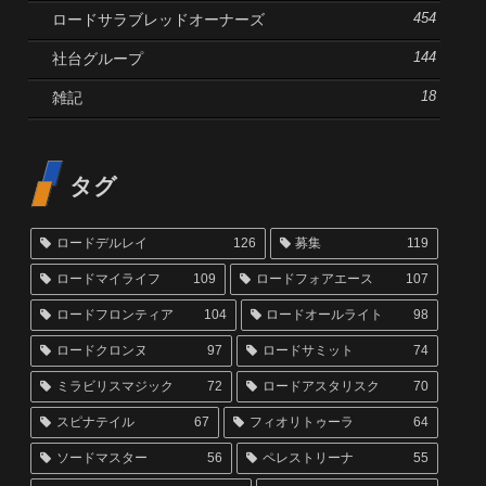
ロードサラブレッドオーナーズ
454
社台グループ
144
雑記
18
タグ
ロードデルレイ
126
募集
119
ロードマイライフ
109
ロードフォアエース
107
ロードフロンティア
104
ロードオールライト
98
ロードクロンヌ
97
ロードサミット
74
ミラビリスマジック
72
ロードアスタリスク
70
スピナテイル
67
フィオリトゥーラ
64
ソードマスター
56
ペレストリーナ
55