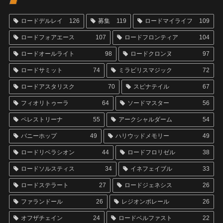
ロードデルレイ
126
募集
119
ロードマイライフ
109
ロードフォアエース
107
ロードフロンティア
104
ロードオールライト
98
ロードクロンヌ
97
ロードサミット
74
ミラビリスマジック
72
ロードアスタリスク
70
スピナテイル
67
フィオリトゥーラ
64
ソードマスター
56
ペレストリーナ
55
アークシャルダーム
54
バニーホップ
49
ハリウッドメモリー
49
ロードリベラシオン
44
ロードフロリゼル
38
ロードソルスティス
34
イネフェイブル
33
ロードステラート
27
ロードジェネシス
26
ファランドール
26
レジオンポレール
26
オフザチェイン
24
ロードベルファスト
22