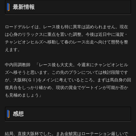
最新情報
ロードデルレイは、レース後も特に異常は認められません。現在
は心身のリラックスに重点を置いた調整。今後は近日中に滋賀・
チャンピオンヒルズへ移動して春のレース出走へ向けて態勢を整
えます。
中内田調教師 「レース後も大丈夫。今週末にチャンピオンヒル
ズへ移そうと思います。この先のプランについては検討段階です
が、大阪杯(ＧⅠ)をメインに考えているところ。まずは馬自身の回
復具合をしっかり確かめ、現状の賞金でゲートインが可能か否か
も見極めましょう」
感想
結局、直接大阪杯でした。まあ金鯱賞はローテーション厳しいで