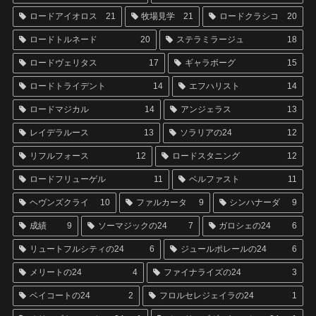
ロードアイオロス
21
牧場見学
21
ロードクラシコ
20
ロードトルネード
20
ステラミラージュ
18
ロードヴェリタス
17
ギャラボーグ
15
ロードトライデント
14
エフハリスト
14
ロードマジカル
14
アンジェラス
13
レイデラルース
13
ソラリアの24
12
リフルフォース
12
ロードスタニング
12
ロードフリューゲル
11
ベルファスト
11
ヘヴンズクライ
10
ファルカータ
9
シンハナーダ
9
成績
9
ソーマジックの24
7
ガロシェの24
6
リュートフルシティの24
6
ジュールポレールの24
6
メリートの24
4
ファイナライズの24
3
ベイコートの24
2
フロルセレジェイラの24
1