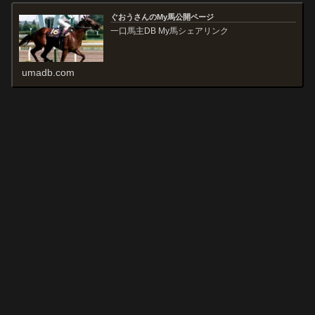
ぐおうさんのMy馬公開ページ
一口馬主DB My馬シェアリンク
umadb.com