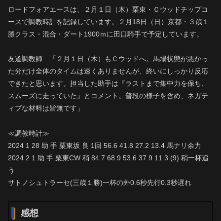
ロードフォアエースは、２月１日（木）栗東・Ｃウッドチップコ
ースで調教時計を記録しています。２月18日（日）京都・３歳１
勝クラス・混合・ダート1900ｍに田口騎手で予定しています。
友道調教師 「２月１日（木）もＣウッドへ。馬場状態が悪かっ
た分だけ全体のタイムは速くありませんが、終いにしっかり反応
できたと思います。担当した助手は『ラストまで集中力を保ち、
スムーズに走っていた』とコメント。普段の様子を含め、ネガテ
ィブな材料は皆無です」
≪調教時計≫
2024 1 28 助 手 栗東坂 良 1回 56.6 41.8 27.2 13.4 馬ナリ余力
2024 2 1 助 手 栗東CW 稍 84.7 68.9 53.6 37.9 11.3 (9) 稍一杯追
う
サトノシュトラーセ(三歳１勝)一杯の外0.6秒先行0.3秒遅れ
感想