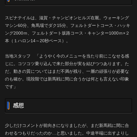
スピナテイルは、滋賀・チャンピオンヒルズ在厩。ウォーキング
マシン60分、角馬場でダク15分、フェルトダートコース・ハッキ
ング2000ｍ、フェルトダート坂路コース・キャンター1000ｍ×２
本（１ハロン14～20秒ペース）。
当地スタッフ 「ようやく今のメニューを当たり前にこなせる感
じに。コツコツ乗り込んで来た部分が実を結びつつあります。た
だ、動きの質についてはまだ不満が残り、一層の頑張りが必要な
のも確か。現段階では新馬戦に間に合うかは何とも言えない印象
です」
感想
少しだけコメントが前向きになりましたが、まだ新馬戦に間に合
わせるつもりだったのか…と思いました。中途半端に出すよりし