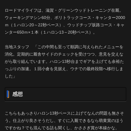
ロードマイライフは、滋賀・グリーンウッドトレーニング在厩。
ウォーキングマシン60分、ポリトラックコース・キャンター2000
ｍ（１ハロン20～22秒ペース）、ウッドチップ坂路コース・キャ
ンター650ｍ×１本（１ハロン13～20秒ペース）。
当地スタッフ 「この中間も至って順調に与えられたメニューを
消化。定期的に厩舎サイドのチェックを受けつつ、意見を交えな
がら取り組んでいます。ハロン13秒台までギアを上げても余裕た
っぷりの加速。１回小倉を見据え、ウチでの最終段階へ移行しま
した」
感想
こちらもあっさりハロン13秒ペースに上げてなんの問題も無さそ
う。仕上がり良さそうだし、すぐに入厩できるなら萌黄賞のほう
ですかね？でも混んでる話も聞くし、かささぎ賞が本線かな。