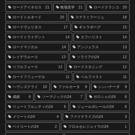
ロードアイオロス
21
牧場見学
21
ロードクラシコ
20
ロードトルネード
20
ステラミラージュ
18
ロードヴェリタス
17
ギャラボーグ
15
ロードトライデント
14
エフハリスト
14
ロードマジカル
14
アンジェラス
13
レイデラルース
13
ソラリアの24
12
リフルフォース
12
ロードスタニング
12
ロードフリューゲル
11
ベルファスト
11
ヘヴンズクライ
10
ファルカータ
9
シンハナーダ
9
成績
9
ソーマジックの24
7
ガロシェの24
6
リュートフルシティの24
6
ジュールポレールの24
6
メリートの24
4
ファイナライズの24
3
ベイコートの24
2
フロルセレジェイラの24
1