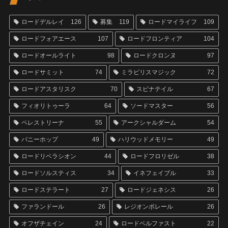
ロードデルレイ
126
募集
119
ロードマイライフ
109
ロードフォアエース
107
ロードフロンティア
104
ロードオールライト
98
ロードクロンヌ
97
ロードサミット
74
ミラビリスマジック
72
ロードアスタリスク
70
スピナテイル
67
フィオリトゥーラ
64
ソードマスター
56
ペレストリーナ
55
アークシャルダーム
54
バニーホップ
49
ハリウッドメモリー
49
ロードリベラシオン
44
ロードフロリゼル
38
ロードソルスティス
34
イネフェイブル
33
ロードステラート
27
ロードジェネシス
26
ファランドール
26
レジオンポレール
26
オフザチェイン
24
ロードベルファスト
22