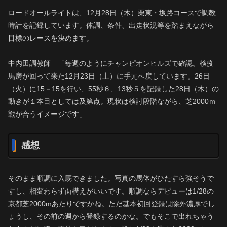
ロードオールライトは、12月28日（木）栗東・坂路コースで調教
時計を記録しています。体調、条件、出走状況等を踏まえながら
目標のレースを決めます。
中内田調教師 「毎週のようにチャンピオンヒルズで確認。検疫
馬房が回って来た12月23日（土）に手元へ戻しています。26日
（火）に15－15を行い、55秒６、13秒５を記録した28日（木）の
動きが１本目としては及第点。現状は検討段階ながら、芝2000ｍ
戦が合うイメージです」
感想
そのまま順調に入厩できました。写真の馬体がひたすら強そうで
すし、相変わらず面構えがいいです。順調ならデビューは1/28の
京都芝2000mあたりですかね。ただ基本初回登録は除外濃厚でし
ょうし、その前の週から登録するのかな。でもそこで出れちゃう