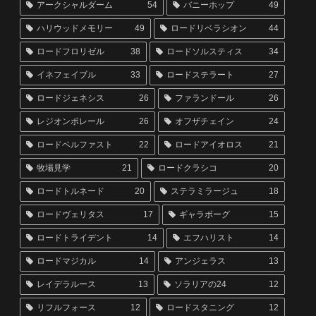
アークシャルダーム
54
バニーホップ
49
ハリウッドメモリー
49
ロードリベラシオン
44
ロードフロリゼル
38
ロードソルスティス
34
イネフェイブル
33
ロードステラート
27
ロードジェネシス
26
ファランドール
26
レジオンポレール
26
オフザチェイン
24
ロードベルファスト
22
ロードアイオロス
21
牧場見学
21
ロードクラシコ
20
ロードトルネード
20
ステラミラージュ
18
ロードヴェリタス
17
ギャラボーグ
15
ロードトライデント
14
エフハリスト
14
ロードマジカル
14
アンジェラス
13
レイデラルース
13
ソラリアの24
12
リフルフォース
12
ロードスタニング
12