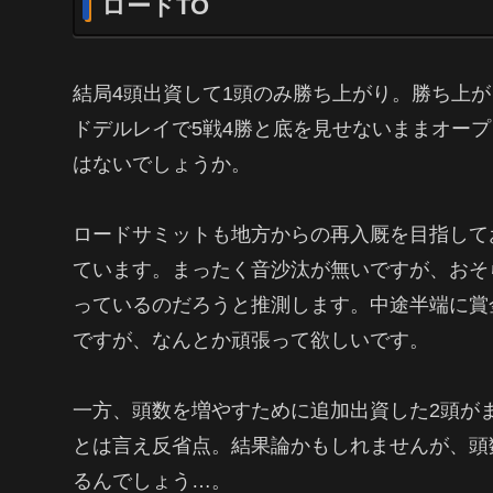
ロードTO
結局4頭出資して1頭のみ勝ち上がり。勝ち上が
ドデルレイで5戦4勝と底を見せないままオー
はないでしょうか。
ロードサミットも地方からの再入厩を目指して
ています。まったく音沙汰が無いですが、おそ
っているのだろうと推測します。中途半端に賞
ですが、なんとか頑張って欲しいです。
一方、頭数を増やすために追加出資した2頭が
とは言え反省点。結果論かもしれませんが、頭
るんでしょう…。