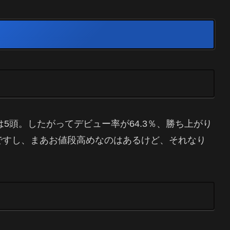
5頭。したがってデビュー率が64.3％、勝ち上がり
いですし、まあお値段高めなのはあるけど、それなり