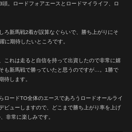
は3頭。ロードフォアエースとロードマイライフ、ロ
しろ新馬戦2着が誤算なぐらいで、勝ち上がりにそ
飛躍に期待したいところです。
、これは走ると自信を持って出資したので非常に嬉
そも新馬戦で勝っていたと思うのですが…。1勝で
期待します。
らロードTO全体のエースであろうロードオールライ
デビューしますので、どこまで勝ち上がり率を上げ
か、非常に楽しみです。