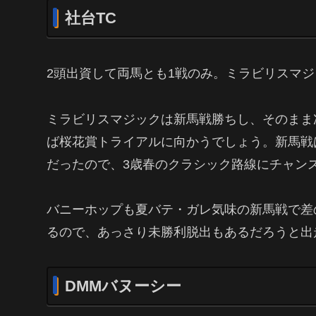
社台TC
2頭出資して両馬とも1戦のみ。ミラビリスマ
ミラビリスマジックは新馬戦勝ちし、そのまま
ば桜花賞トライアルに向かうでしょう。新馬戦
だったので、3歳春のクラシック路線にチャン
バニーホップも夏バテ・ガレ気味の新馬戦で差
るので、あっさり未勝利脱出もあるだろうと出
DMMバヌーシー