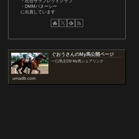
・社台サラブレッドクラブ
・DMMバヌーシー
に出資しています
ぐおうさんのMy馬公開ページ
一口馬主DB My馬シェアリンク
umadb.com