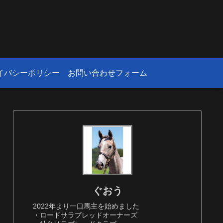
！
イバシーポリシー
お問い合わせフォーム
ぐおう
2022年より一口馬主を始めました
・ロードサラブレッドオーナーズ