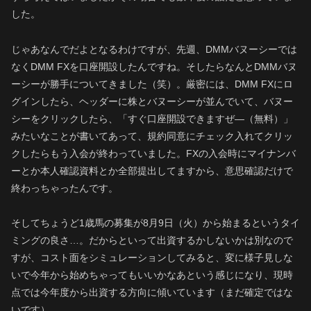
した。
じゃあなんでだよとなるわけですが、先週、DMMバヌーシーでは
なくDMM FXを口座開設したんですね。そしたらなんとDMMバヌ
ーシーが勝手についてきました（笑）。厳密には、DMM FXにロ
グインしたら、ヘッダーに株とバヌーシーが並んでいて、バヌー
シーをクリックしたら、「すぐ口座開設できますぜ―（無料）」
みたいなことが書いてあって、規約同意にチェック入れてクリッ
クしたらもう入会が終わっていました。FXの入会時にマイナンバ
ーとか本人確認資料とか全部提出してますから、意思確認だけで
終わっちゃったんです。
そしてちょうど1歳馬の募集が8月9日（火）から始まるというタイ
ミングの良さ…。だからといって出資するかしないかは別なので
すが、コスト面をシミュレーションしてみると、変に様子見しな
いで今年から始めちゃってもいいかなあという感じになり、現時
点では今年度から出資する方向に傾いています（まだ確定ではな
いです）。