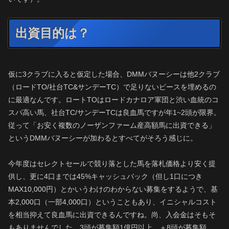
出資目的は？
仮に3クラブに入ると仮定した場合、DMMバヌーシーは他2クラブ
（ロードTO/社台TC&サンデーTC）で足りないピースを埋めるの
に最適なんです。ロートTOはロードカナロア軍団と渋い血統のコ
スパ高い馬、社台TC/サンデーTCは良血馬ですが年1~2頭が限界。
従って「お安く複数のノーザンファーム産高額馬に出資できる」
というDMMバヌーシーが加わるとすべてがそろう感じに。
今年度はセレクトセールで競り落とした馬を落札価格より安く提
供し、更に4口までは45%キャッシュバック（但し1口につき
MAX10,000円）とかいうわけのわからない募集をするようで、基
本2,000口（一部4,000口）ということもあり、イニシャルコスト
を相当抑えて良血馬に出資できるんですね。尚、入会金はそもそ
もありませんでした。3頭が募集額1億円以上、＋8頭が募集額