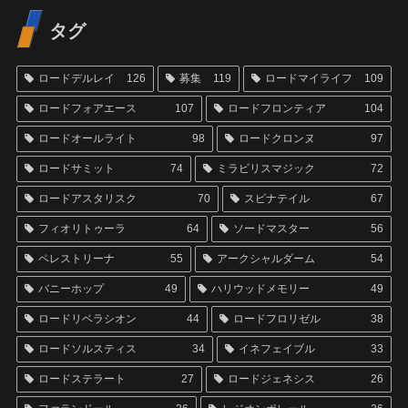
タグ
ロードデルレイ
126
募集
119
ロードマイライフ
109
ロードフォアエース
107
ロードフロンティア
104
ロードオールライト
98
ロードクロンヌ
97
ロードサミット
74
ミラビリスマジック
72
ロードアスタリスク
70
スピナテイル
67
フィオリトゥーラ
64
ソードマスター
56
ペレストリーナ
55
アークシャルダーム
54
バニーホップ
49
ハリウッドメモリー
49
ロードリベラシオン
44
ロードフロリゼル
38
ロードソルスティス
34
イネフェイブル
33
ロードステラート
27
ロードジェネシス
26