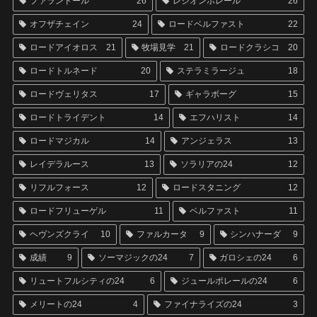
ファランドール
26
レジオンポレール
26
オフザチェイン
24
ロードベルファスト
22
ロードアイオロス
21
牧場見学
21
ロードクラシコ
20
ロードトルネード
20
ステラミラージュ
18
ロードヴェリタス
17
ギャラボーグ
15
ロードトライデント
14
エフハリスト
14
ロードマジカル
14
アンジェラス
13
レイデラルース
13
ソラリアの24
12
リフルフォース
12
ロードスタニング
12
ロードフリューゲル
11
ベルファスト
11
ヘヴンズクライ
10
ファルカータ
9
シンハナーダ
9
成績
9
ソーマジックの24
7
ガロシェの24
6
リュートフルシティの24
6
ジュールポレールの24
6
メリートの24
4
ファイナライズの24
3