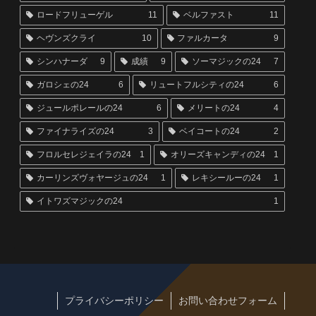
ロードフリューゲル
11
ベルファスト
11
ヘヴンズクライ
10
ファルカータ
9
シンハナーダ
9
成績
9
ソーマジックの24
7
ガロシェの24
6
リュートフルシティの24
6
ジュールポレールの24
6
メリートの24
4
ファイナライズの24
3
ベイコートの24
2
フロルセレジェイラの24
1
オリーズキャンディの24
1
カーリンズヴォヤージュの24
1
レキシールーの24
1
イトワズマジックの24
1
プライバシーポリシー
お問い合わせフォーム