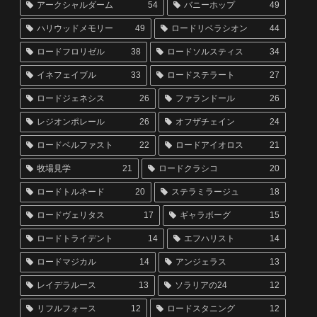
アークシャルダーム
54
バニーホップ
49
ハリウッドメモリー
49
ロードリベラシオン
44
ロードフロリゼル
38
ロードソルスティス
34
イネフェイブル
33
ロードステラート
27
ロードジェネシス
26
ファランドール
26
レジオンポレール
26
オフザチェイン
24
ロードベルファスト
22
ロードアイオロス
21
牧場見学
21
ロードクラシコ
20
ロードトルネード
20
ステラミラージュ
18
ロードヴェリタス
17
ギャラボーグ
15
ロードトライデント
14
エフハリスト
14
ロードマジカル
14
アンジェラス
13
レイデラルース
13
ソラリアの24
12
リフルフォース
12
ロードスタニング
12