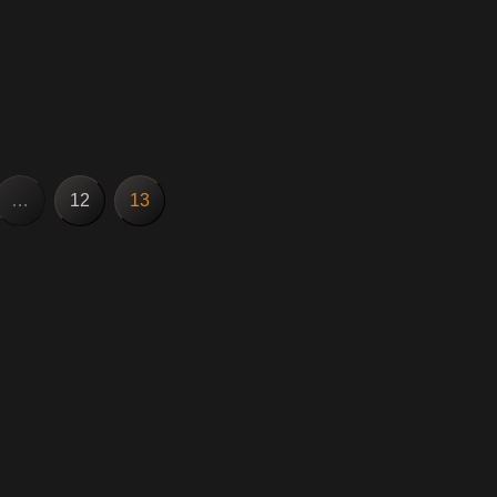
…
12
13