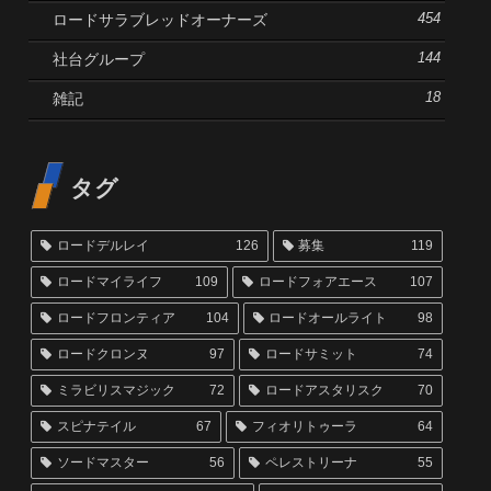
ロードサラブレッドオーナーズ
454
社台グループ
144
雑記
18
タグ
ロードデルレイ
126
募集
119
ロードマイライフ
109
ロードフォアエース
107
ロードフロンティア
104
ロードオールライト
98
ロードクロンヌ
97
ロードサミット
74
ミラビリスマジック
72
ロードアスタリスク
70
スピナテイル
67
フィオリトゥーラ
64
ソードマスター
56
ペレストリーナ
55