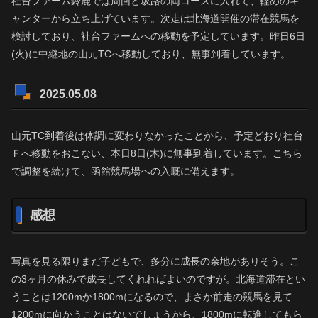
社台ファーム鈴鹿では周回と坂路の両コースに入れて、軽めのキ
ャンターから立ち上げています。次走は北海道開催の滞在競馬を
検討しており、社台ファームへの移動を予定しています。昨日6日
(火)に中継地の山元TCへ移動しており、無事到着しています。
2025.05.08
山元TC到着後は体調に変わりなかったことから、予定どおり社台
Ｆへ移動をおこない、本日8日(木)に無事到着しています。こちら
で調整を続けて、函館競馬場への入厩に備えます。
感想
写真を見る限りまだ子どもで、多分に成長の余地がありそう。こ
の3ヶ月の休みで成長してくれればよいのですが。北海道滞在とい
うことは1200mか1800mになるので、まさか前走の競馬を見て
1200mに向かうことはないでしょうから、1800mに転進してもら