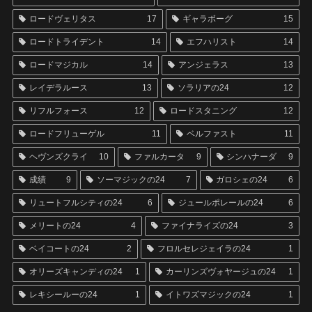
ロードヴェリタス
17
ギャラボーグ
15
ロードトライデント
14
エフハリスト
14
ロードマジカル
14
アンジェラス
13
レイデラルース
13
ソラリアの24
12
リフルフォース
12
ロードスタニング
12
ロードフリューゲル
11
ベルファスト
11
ヘヴンズクライ
10
ファルカータ
9
シンハナーダ
9
成績
9
ソーマジックの24
7
ガロシェの24
6
リュートフルシティの24
6
ジュールポレールの24
6
メリートの24
4
ファイナライズの24
3
ベイコートの24
2
フロルセレジェイラの24
1
オリーズキャンディの24
1
カーリンズヴォヤージュの24
1
レキシールーの24
1
イトワズマジックの24
1