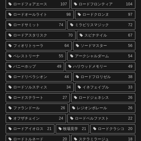
ロードフォアエース
107
ロードフロンティア
104
ロードオールライト
98
ロードクロンヌ
97
ロードサミット
74
ミラビリスマジック
72
ロードアスタリスク
70
スピナテイル
67
フィオリトゥーラ
64
ソードマスター
56
ペレストリーナ
55
アークシャルダーム
54
バニーホップ
49
ハリウッドメモリー
49
ロードリベラシオン
44
ロードフロリゼル
38
ロードソルスティス
34
イネフェイブル
33
ロードステラート
27
ロードジェネシス
26
ファランドール
26
レジオンポレール
26
オフザチェイン
24
ロードベルファスト
22
ロードアイオロス
21
牧場見学
21
ロードクラシコ
20
ロードトルネード
20
ステラミラージュ
18