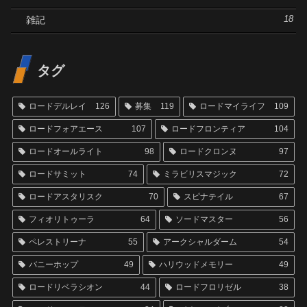
雑記
18
タグ
ロードデルレイ
126
募集
119
ロードマイライフ
109
ロードフォアエース
107
ロードフロンティア
104
ロードオールライト
98
ロードクロンヌ
97
ロードサミット
74
ミラビリスマジック
72
ロードアスタリスク
70
スピナテイル
67
フィオリトゥーラ
64
ソードマスター
56
ペレストリーナ
55
アークシャルダーム
54
バニーホップ
49
ハリウッドメモリー
49
ロードリベラシオン
44
ロードフロリゼル
38