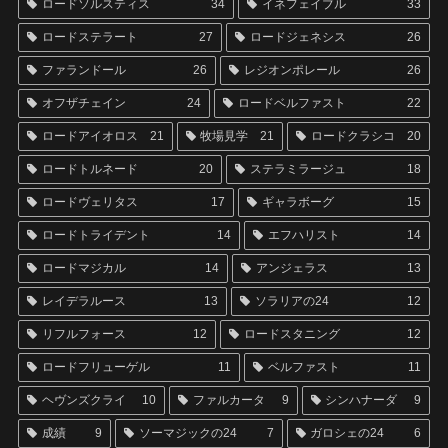
ロードソルスティス
34
イネフェイブル
33
ロードステラート
27
ロードジェネシス
26
ファランドール
26
レジオンポレール
26
オフザチェイン
24
ロードベルファスト
22
ロードアイオロス
21
牧場見学
21
ロードクラシコ
20
ロードトルネード
20
ステラミラージュ
18
ロードヴェリタス
17
ギャラボーグ
15
ロードトライデント
14
エフハリスト
14
ロードマジカル
14
アンジェラス
13
レイデラルース
13
ソラリアの24
12
リフルフォース
12
ロードスタニング
12
ロードフリューゲル
11
ベルファスト
11
ヘヴンズクライ
10
ファルカータ
9
シンハナーダ
9
成績
9
ソーマジックの24
7
ガロシェの24
6