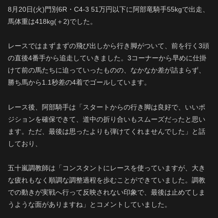
8月20日(火)門別6R・C4-3 51万円以下に阿部竜騎手55kgで出走、
馬体重は418kg(＋2)でした。
レースではまずまずの飛び出しから行き脚がついて、前を行く3頭
の直後4番手から追走していきました。3コーナーから早めに仕掛
けて前の馬たちに迫っていったものの、なかなか差が詰まらず、
勝ち馬から1.1秒差の4着でゴールしています。
レース後、阿部騎手は「スタートからの行き脚は良好で、いいポ
ジションを確保できて、道中の折り合いもスムーズだったと思い
ます。ただ、最後は思ったよりも弾けてくれませんでした」と話
しており、
五十嵐調教師は「コンスタントにレースを使っていますが、大き
な疲れもなく順調な調整過程を歩むことができていました。調教
での動きが実戦へ行って反映されない印象で、最後は止めてしま
うような面がありますね」とコメントしていました。