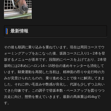
最新情報
その後も順調に乗り込みを重ねています。現在は周回コースでウ
ォーミングアップをおこなった後、坂路コースに入り1～2本を登
坂するメニューが基本です。段階的にペースを上げており、2本登
坂時には2本めにハロン14～15秒台の速めキャンターも消化して
います。騎乗運動を再開した当初は、精神面の昂りや走行時の力
みが見受けられたものの、乗り進めることで徐々に解消してきま
した。それに伴い毛並みや艶感が良化し、代謝も少しずつ上向い
てきた印象です。この調子で登坂本数・ペースアップを図りつつ
次走に向け、態勢を整えていきます。最新の馬体重は454kgで
す。