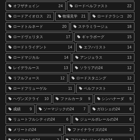
オフザチェイン
24
ロードベルファスト
22
ロードアイオロス
21
牧場見学
21
ロードクラシコ
20
ロードトルネード
20
ステラミラージュ
18
ロードヴェリタス
17
ギャラボーグ
15
ロードトライデント
14
エフハリスト
14
ロードマジカル
14
アンジェラス
13
レイデラルース
13
ソラリアの24
12
リフルフォース
12
ロードスタニング
12
ロードフリューゲル
11
ベルファスト
11
ヘヴンズクライ
10
ファルカータ
9
シンハナーダ
9
成績
9
ソーマジックの24
7
ガロシェの24
6
リュートフルシティの24
6
ジュールポレールの24
6
メリートの24
4
ファイナライズの24
3
ベイコートの24
2
フロルセレジェイラの24
1