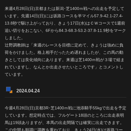
来週4月28日(日)京都または新潟･芝1400ｍ戦への出走を予定して
います。先週14日(日)には坂路コースを半マイル57.9-42.1-27.4-
13.8秒で駆け上がっており、きょう17日(水)はＣＷコースで1週前
追い切りをおこない、6Fから84.3-68.3-53.2-37.8-11.9秒をマーク
しました。
辻野調教師は「来週のレースを目標に定めて、きょうは強めに負
荷をかけました。格上相手だったため遅れましたが、この馬の動
きとしては良化傾向にあります。来週は芝1400ｍ戦が３場で組ま
れていますし、なんとか出走させたいところです」とコメントし
ています。
2024.04.24
今週4月28日(日)京都3R･芝1400ｍ戦に池添騎手55kgで出走を予定
しています。想定時点では、フルゲート18頭のところに出走表明
馬は19頭ありますが、本馬の出走間隔では確実に出走できます。
この中間も順調に調教を重ねており、きょう24日(水)は坂路コー