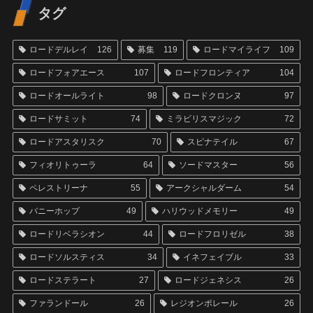
タグ
ロードデルレイ
126
募集
119
ロードマイライフ
109
ロードフォアエース
107
ロードフロンティア
104
ロードオールライト
98
ロードクロンヌ
97
ロードサミット
74
ミラビリスマジック
72
ロードアスタリスク
70
スピナテイル
67
フィオリトゥーラ
64
ソードマスター
56
ペレストリーナ
55
アークシャルダーム
54
バニーホップ
49
ハリウッドメモリー
49
ロードリベラシオン
44
ロードフロリゼル
38
ロードソルスティス
34
イネフェイブル
33
ロードステラート
27
ロードジェネシス
26
ファランドール
26
レジオンポレール
26