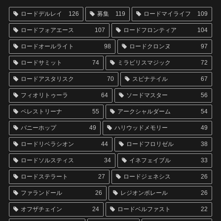
ロードデルレイ
126
募集
119
ロードマイライフ
109
ロードフォアエース
107
ロードフロンティア
104
ロードオールライト
98
ロードクロンヌ
97
ロードサミット
74
ミラビリスマジック
72
ロードアスタリスク
70
スピナテイル
67
フィオリトゥーラ
64
ソードマスター
56
ペレストリーナ
55
アークシャルダーム
54
バニーホップ
49
ハリウッドメモリー
49
ロードリベラシオン
44
ロードフロリゼル
38
ロードソルスティス
34
イネフェイブル
33
ロードステラート
27
ロードジェネシス
26
ファランドール
26
レジオンポレール
26
オフザチェイン
24
ロードベルファスト
22