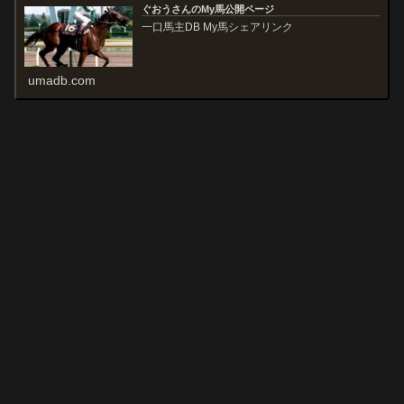
ぐおうさんのMy馬公開ページ
一口馬主DB My馬シェアリンク
umadb.com