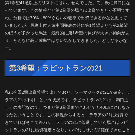
第1希望41通以上のリストにはいませんでした。尚、既に満口にな
っています。この情報だと第2希望の場合は出資できたか不明です
ね。分析では70%～80%ぐらいの確率で出資できるかなと思って
いましたが、最終上位人気中間発表の時に第1希望よりも第2希望
のほうが多かった馬は、最終的に第1希望の伸びが大きい傾向があ
り、そんなに高い確率ではない気がしてきました。どうなるかな
ー。
第3希望：ラビットランの21
私は今回2頭出資希望で出しており、ソーマジックの21が確定、ラ
ラアの21は不明、という状況です。ラビットランの21は「満口近
し」の表記なので、つまり第3希望まで合わせても40口に達しなか
ったということです。この状況からすると、ララアの21に出資で
きていればそこで終わり、ララアの21に落選していた場合はラビ
ットランの21に出資確定となり、いずれにせよ2頭確保できたこと