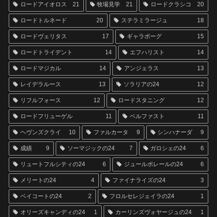
ロードアイオロス
21
牧場見学
21
ロードクラシコ
20
ロードトルネード
20
ステラミラージュ
18
ロードヴェリタス
17
ギャラボーグ
15
ロードトライデント
14
エフハリスト
14
ロードマジカル
14
アンジェラス
13
レイデラルース
13
ソラリアの24
12
リフルフォース
12
ロードスタニング
12
ロードフリューゲル
11
ベルファスト
11
ヘヴンズクライ
10
ファルカータ
9
シンハナーダ
9
成績
9
ソーマジックの24
7
ガロシェの24
6
リュートフルシティの24
6
ジュールポレールの24
6
メリートの24
4
ファイナライズの24
3
ベイコートの24
2
フロルセレジェイラの24
1
オリーズキャンディの24
1
カーリンズヴォヤージュの24
1