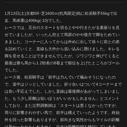
1月13日(土)京都5R･芝1600ｍ(牝馬限定)戦に松若騎手55kgで出
走、馬体重は406kg(-10)でした。
レースでは、五分のスタートを切るとやや行きたがる素振りを見
せていましたが、いったん控えて馬群のやや後方で脚をためてい
きました。コーナーに入ってからは外めに出して徐々に前との差
を詰めていくと、直線も大外から追い込みに懸けました。キレる
脚を見せることはできませんでしたが、ジワジワと伸びてくると
最後は勝ち馬から1.2秒差の8着まで順位を上げたところがゴール
でした。
レース後、松若騎手は「前半は力んでいて噛みそうになったの
で、道中はジッとしていました。折り合いはついて4コーナーまで
は良い手応えでした。しかし直線は最後脚があがってしまいまし
た。もう少し距離は短いほうがいいかもしれません」とコメント
しており、また辻野調教師は「スタートは悪くなかったですが、
周りに影響されやすい馬で、前半は構えていったようです。終始
外を回った影響もありますが、前向きな気性からもマイルの距離
は長かったかもしれません。次走は距離短縮を検討していきま