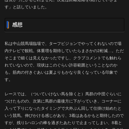
す」と話していました。
感想
私は中山競馬場臨場で、ターフビジョンでやってくれないので場
内テレビで観戦。体重増を期待していたらまさかの2桁減…。ただ
そこまで細くは見えなかったですし、クラブコメントでも触れら
れていないので、現状はこのぐらい許容範囲ということなのか
も。筋肉の付きぐあいは夏よりもかなり良くなっている印象で
す。
レースでは、（ついていけない馬を除くと）馬群の中団ぐらいに
つけたものの、次第に馬群の最後方に下がっていき、コーナーに
入って下りになったタイミングで大外ぶん回して仕掛け始めたと
いう競馬。伸びかける感じがあり、3着はあるかもと期待したので
すが、残り1ハロンの棒を過ぎたあたりで止まってしまい、8着と