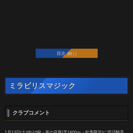
目次
ミラビリスマジック
クラブコメント
1月13日(土)中山9R・菜の花賞(芝1600ｍ・牝馬限定)に田辺騎手