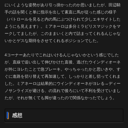
にいくような姿勢があり引っ掛かったのか思いましたが、田辺騎
手の話を聞くと単に指示を出して素直に馬が従った感じの様子
（パトロールを見ると内の馬にぶつけられて少しエキサイトした
ようにも見えます）。ミアネーロは多分ミラビリスマジックをマ
ークしてましたが、このままいくと内で詰まってくれるんじゃな
いかとゲスな期待をさせてくれるポジションでした。
4コーナーあたりでこれはいけるんじゃないかという感じでした
が、直線で追い出して伸びかけた直後、逃げたウインディオーネ
が外にヨレたことで急ブレーキ。やっちゃったかと思いきや、す
ぐに進路を切り替えて再加速して、しっかりと差し切ってくれま
した。ミアネーロは結果的にウインディオーネがヨレる→ディー
ノサンライズが避ける、の流れで後ろにいて不利を受けていまし
たが、それが無くても脚が違ったので関係なかったでしょう。
感想