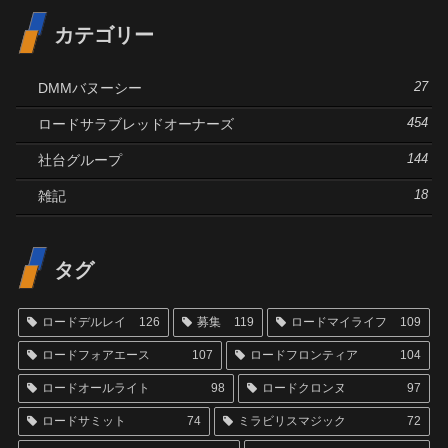
カテゴリー
DMMバヌーシー
27
ロードサラブレッドオーナーズ
454
社台グループ
144
雑記
18
タグ
ロードデルレイ
126
募集
119
ロードマイライフ
109
ロードフォアエース
107
ロードフロンティア
104
ロードオールライト
98
ロードクロンヌ
97
ロードサミット
74
ミラビリスマジック
72