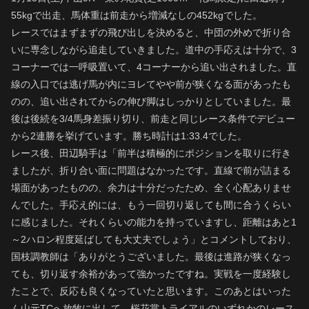
55kgで出走、馬体重は前走から増減なしの452kgでした。
レースではまずまずの飛び出しを決めると、中団の外めで折り合
いに専念しながら追走していきました。道中の手応えは十分で、3
コーナーでは一呼吸置いて、4コーナーから追い出されました。直
線の入口では逃げ馬が内にヨレてやや前が狭くなる面があったも
のの、追い出されてからの伸び脚はしっかりとしていました。最
後は後続を3/4馬身差振り切り、前走と同じレース条件でデビュー
から2連勝を挙げています。勝ち時計は1:33.4でした。
レース後、田辺騎手は「前半は積極的にポジションを取りに行き
ましたが、折り合い面に問題はなかったです。直線で前が詰まる
場面があったものの、余力は十分だったため、全く心配ありませ
んでした。手応え的には、もう一回切り返しても間に合うくらい
に感じました。それくらいの能力を持っていますし、距離はあと1
～2ハロン程度延ばしても大丈夫でしょう」とコメントしており、
国枝調教師は「ありがとうございました。最後は進路が狭くなっ
ても、切り返す余裕があって強かったですね。実戦を一度経験し
たことで、反応も良くなっていたと思います。このあとはいった
ん山元TCへ放牧に出して、桜花賞トライアルのいずれかのレース