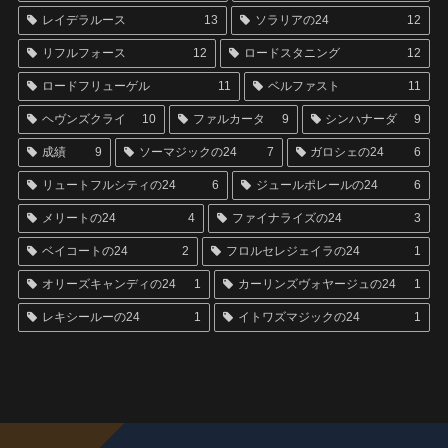
レイデラルース
13
ソラリアの24
12
リフルフォース
12
ロードスタニング
12
ロードフリューゲル
11
ベルファスト
11
ヘヴンズクライ
10
ファルカータ
9
シンハナーダ
9
成績
9
ソーマジックの24
7
ガロシェの24
6
リュートフルシティの24
6
ジュールポレールの24
6
メリートの24
4
ファイナライズの24
3
ベイコートの24
2
フロルセレジェイラの24
1
オリーズキャンディの24
1
カーリンズヴォヤージュの24
1
レキシールーの24
1
イトワズマジックの24
1