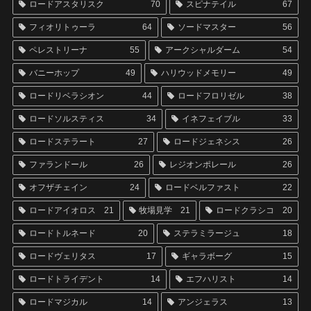
ロードアスタリスク
70
スピナテイル
67
フィオリトゥーラ
64
ソードマスター
56
ペレストリーナ
55
アークシャルダーム
54
バニーホップ
49
ハリウッドメモリー
49
ロードリベラシオン
44
ロードフロリゼル
38
ロードソルスティス
34
イネフェイブル
33
ロードステラート
27
ロードジェネシス
26
ファランドール
26
レジオンポレール
26
オフザチェイン
24
ロードベルファスト
22
ロードアイオロス
21
牧場見学
21
ロードクラシコ
20
ロードトルネード
20
ステラミラージュ
18
ロードヴェリタス
17
ギャラボーグ
15
ロードトライデント
14
エフハリスト
14
ロードマジカル
14
アンジェラス
13