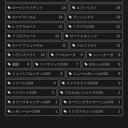
ロードトライデント
14
エフハリスト
14
ロードマジカル
14
アンジェラス
13
レイデラルース
13
ソラリアの24
12
リフルフォース
12
ロードスタニング
12
ロードフリューゲル
11
ベルファスト
11
ヘヴンズクライ
10
ファルカータ
9
シンハナーダ
9
成績
9
ソーマジックの24
7
ガロシェの24
6
リュートフルシティの24
6
ジュールポレールの24
6
メリートの24
4
ファイナライズの24
3
ベイコートの24
2
フロルセレジェイラの24
1
オリーズキャンディの24
1
カーリンズヴォヤージュの24
1
レキシールーの24
1
イトワズマジックの24
1