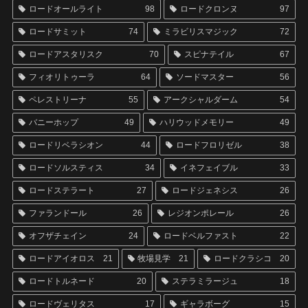
ロードオールライト
98
ロードクロンヌ
97
ロードサミット
74
ミラビリスマジック
72
ロードアスタリスク
70
スピナテイル
67
フィオリトゥーラ
64
ソードマスター
56
ペレストリーナ
55
アークシャルダーム
54
バニーホップ
49
ハリウッドメモリー
49
ロードリベラシオン
44
ロードフロリゼル
38
ロードソルスティス
34
イネフェイブル
33
ロードステラート
27
ロードジェネシス
26
ファランドール
26
レジオンポレール
26
オフザチェイン
24
ロードベルファスト
22
ロードアイオロス
21
牧場見学
21
ロードクラシコ
20
ロードトルネード
20
ステラミラージュ
18
ロードヴェリタス
17
ギャラボーグ
15