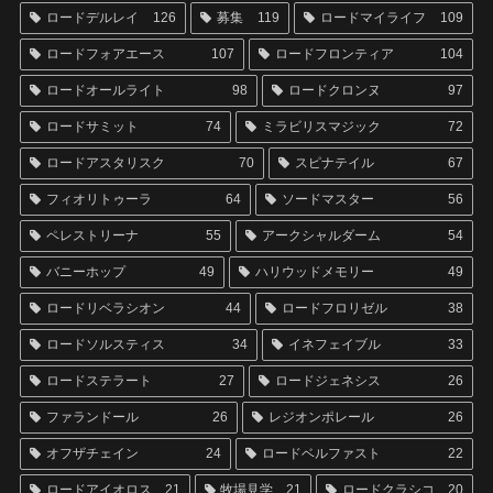
ロードデルレイ
126
募集
119
ロードマイライフ
109
ロードフォアエース
107
ロードフロンティア
104
ロードオールライト
98
ロードクロンヌ
97
ロードサミット
74
ミラビリスマジック
72
ロードアスタリスク
70
スピナテイル
67
フィオリトゥーラ
64
ソードマスター
56
ペレストリーナ
55
アークシャルダーム
54
バニーホップ
49
ハリウッドメモリー
49
ロードリベラシオン
44
ロードフロリゼル
38
ロードソルスティス
34
イネフェイブル
33
ロードステラート
27
ロードジェネシス
26
ファランドール
26
レジオンポレール
26
オフザチェイン
24
ロードベルファスト
22
ロードアイオロス
21
牧場見学
21
ロードクラシコ
20