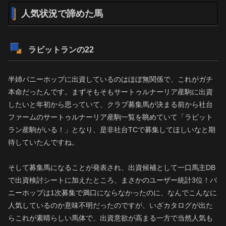
人気状況で諦めた馬
ラビットランの22
半姉バニーホップに出資しているのはほぼ無関係で、これがガチ
本命だったんです。まずそもそもサートゥルナーリア産駒に出資
したいと年初から思っていて、クラブ募集馬が決まる前から社台
ファームのサートゥルナーリア産駒一覧を眺めていて「ラビット
ラン産駒がいる！」となり、是非社台TCで募集してほしいなと期
待していたんですね。
そして募集馬になることが発表され、出資候補として一口馬主DB
で出資検討シートに加えたところ、まさかのユーザー統計3位！バ
ニーホップは1次募集で満口にならなかったのに、なんでこんなに
人気しているのか意味不明だったのですが、いざカタログが出た
らこれが素晴らしい馬体で、出資意欲が高まる一方で当然人気も