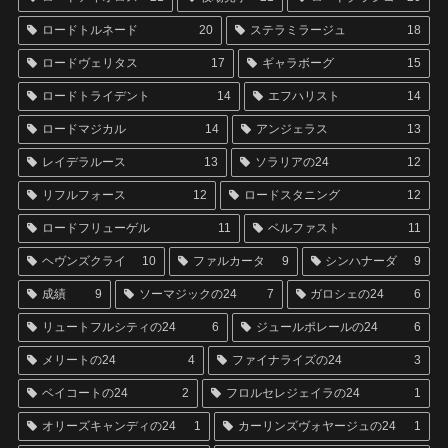
ロードトルネード
20
ステラミラージュ
18
ロードヴェリタス
17
ギャラボーグ
15
ロードトライデント
14
エフハリスト
14
ロードマジカル
14
アンジェラス
13
レイデラルース
13
ソラリアの24
12
リフルフォース
12
ロードスタニング
12
ロードフリューゲル
11
ベルファスト
11
ヘヴンズクライ
10
ファルカータ
9
シンハナーダ
9
成績
9
ソーマジックの24
7
ガロシェの24
6
リュートフルシティの24
6
ジュールポレールの24
6
メリートの24
4
ファイナライズの24
3
ベイコートの24
2
フロルセレジェイラの24
1
オリーズキャンディの24
1
カーリンズヴォヤージュの24
1