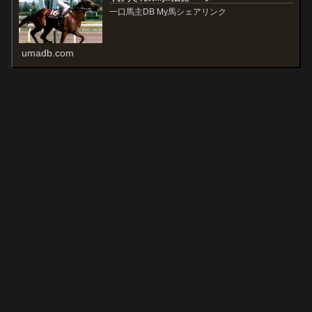
一口馬主DB My馬シェアリンク
umadb.com