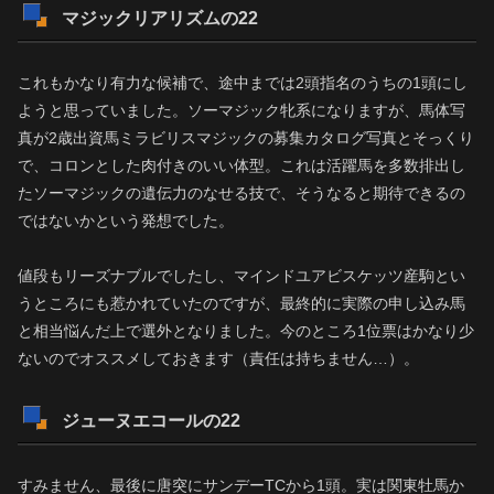
マジックリアリズムの22
これもかなり有力な候補で、途中までは2頭指名のうちの1頭にし
ようと思っていました。ソーマジック牝系になりますが、馬体写
真が2歳出資馬ミラビリスマジックの募集カタログ写真とそっくり
で、コロンとした肉付きのいい体型。これは活躍馬を多数排出し
たソーマジックの遺伝力のなせる技で、そうなると期待できるの
ではないかという発想でした。
値段もリーズナブルでしたし、マインドユアビスケッツ産駒とい
うところにも惹かれていたのですが、最終的に実際の申し込み馬
と相当悩んだ上で選外となりました。今のところ1位票はかなり少
ないのでオススメしておきます（責任は持ちません…）。
ジューヌエコールの22
すみません、最後に唐突にサンデーTCから1頭。実は関東牡馬か