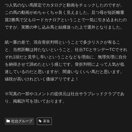
つ人気のない馬限定でカタログと動画をチェックしたのですが、
この馬の動画がめちゃくちゃ良く見えました。且つ母が短距離重
賞2勝馬で父もロードカナロアということで一気に引き込まれたの
ですが、実際の申し込み馬と結構迷った上で選外となりました。
紙一重の差で、現在骨折判明ということで多少リスクが有るこ
と、当然距離は持たないということ、社台TCとサンデーTCでそれ
ぞれ1頭だと見学し辛いということなどを理由に、無理矢理に自分
を納得させて諦めたという感じです。骨折判明によって人気が低
迷しているのだと思いますが、間違いなくいい馬だと思います。
値段が高いけれどいく価値アリですよ！
※写真の一部やコメントの提供元は社台サラブレッドクラブであ
り、掲載許可を頂いております。
社台グループ
募集