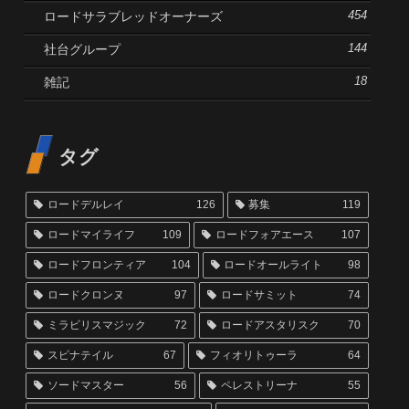
ロードサラブレッドオーナーズ
454
社台グループ
144
雑記
18
タグ
ロードデルレイ
126
募集
119
ロードマイライフ
109
ロードフォアエース
107
ロードフロンティア
104
ロードオールライト
98
ロードクロンヌ
97
ロードサミット
74
ミラビリスマジック
72
ロードアスタリスク
70
スピナテイル
67
フィオリトゥーラ
64
ソードマスター
56
ペレストリーナ
55