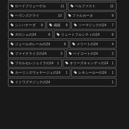
ロードフリューゲル
11
ベルファスト
11
ヘヴンズクライ
10
ファルカータ
9
シンハナーダ
9
成績
9
ソーマジックの24
7
ガロシェの24
6
リュートフルシティの24
6
ジュールポレールの24
6
メリートの24
4
ファイナライズの24
3
ベイコートの24
2
フロルセレジェイラの24
1
オリーズキャンディの24
1
カーリンズヴォヤージュの24
1
レキシールーの24
1
イトワズマジックの24
1