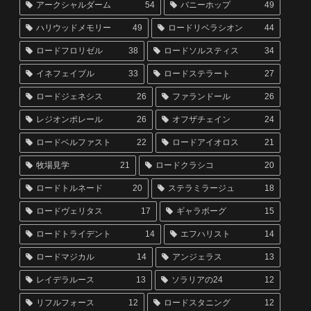
アークシャルダーム
54
バニーホップ
49
ハリウッドメモリー
49
ロードリベラシオン
44
ロードフロリゼル
38
ロードソルスティス
34
イネフェイブル
33
ロードステラート
27
ロードジェネシス
26
ファランドール
26
レジオンポレール
26
オフザチェイン
24
ロードベルファスト
22
ロードアイオロス
21
牧場見学
21
ロードクラシコ
20
ロードトルネード
20
ステラミラージュ
18
ロードヴェリタス
17
ギャラボーグ
15
ロードトライデント
14
エフハリスト
14
ロードマジカル
14
アンジェラス
13
レイデラルース
13
ソラリアの24
12
リフルフォース
12
ロードスタニング
12