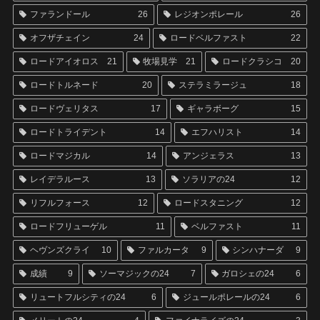
ファランドール
26
レジオンポレール
26
オフザチェイン
24
ロードベルファスト
22
ロードアイオロス
21
牧場見学
21
ロードクラシコ
20
ロードトルネード
20
ステラミラージュ
18
ロードヴェリタス
17
ギャラボーグ
15
ロードトライデント
14
エフハリスト
14
ロードマジカル
14
アンジェラス
13
レイデラルース
13
ソラリアの24
12
リフルフォース
12
ロードスタニング
12
ロードフリューゲル
11
ベルファスト
11
ヘヴンズクライ
10
ファルカータ
9
シンハナーダ
9
成績
9
ソーマジックの24
7
ガロシェの24
6
リュートフルシティの24
6
ジュールポレールの24
6