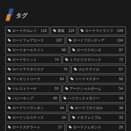
タグ
ロードデルレイ
126
募集
119
ロードマイライフ
109
ロードフォアエース
107
ロードフロンティア
104
ロードオールライト
98
ロードクロンヌ
97
ロードサミット
74
ミラビリスマジック
72
ロードアスタリスク
70
スピナテイル
67
フィオリトゥーラ
64
ソードマスター
56
ペレストリーナ
55
アークシャルダーム
54
バニーホップ
49
ハリウッドメモリー
49
ロードリベラシオン
44
ロードフロリゼル
38
ロードソルスティス
34
イネフェイブル
33
ロードステラート
27
ロードジェネシス
26