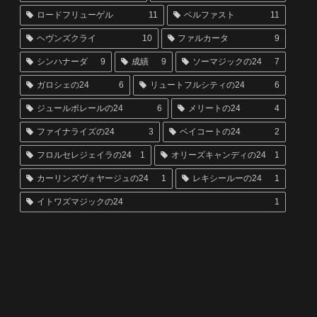
ロードフリューゲル
11
ベルファスト
11
ヘヴンズクライ
10
ファルカータ
9
シンハナーダ
9
成績
9
ソーマジックの24
7
ガロシェの24
6
リュートフルシティの24
6
ジュールポレールの24
6
メリートの24
4
ファイナライズの24
3
ベイコートの24
2
フロルセレジェイラの24
1
オリーズキャンディの24
1
カーリンズヴォヤージュの24
1
レキシールーの24
1
イトワズマジックの24
1