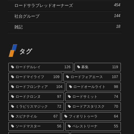
ロードサラブレッドオーナーズ
454
社台グループ
144
雑記
18
タグ
ロードデルレイ
126
募集
119
ロードマイライフ
109
ロードフォアエース
107
ロードフロンティア
104
ロードオールライト
98
ロードクロンヌ
97
ロードサミット
74
ミラビリスマジック
72
ロードアスタリスク
70
スピナテイル
67
フィオリトゥーラ
64
ソードマスター
56
ペレストリーナ
55