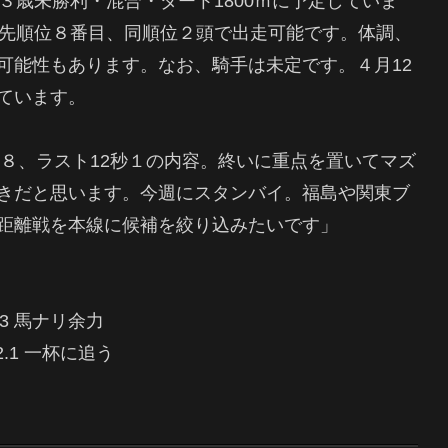
３歳未勝利・混合・ダート1800ｍに予定していま
優先順位８番目、同順位２頭で出走可能です。体調、
可能性もあります。なお、騎手は未定です。４月12
ています。
秒８、ラスト12秒１の内容。終いに重点を置いてマズ
きだと思います。今週にスタンバイ。福島や関東ブ
距離戦を本線に候補を絞り込みたいです」
 13.3 馬ナリ余力
5 12.1 一杯に追う