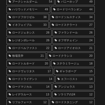
アークシャルダーム
54
バニーホップ
49
ハリウッドメモリー
49
ロードリベラシオン
44
ロードフロリゼル
38
ロードソルスティス
34
イネフェイブル
33
ロードステラート
27
ロードジェネシス
26
ファランドール
26
レジオンポレール
26
オフザチェイン
24
ロードベルファスト
22
ロードアイオロス
21
牧場見学
21
ロードクラシコ
20
ロードトルネード
20
ステラミラージュ
18
ロードヴェリタス
17
ギャラボーグ
15
ロードトライデント
14
エフハリスト
14
ロードマジカル
14
アンジェラス
13
レイデラルース
13
ソラリアの24
12
リフルフォース
12
ロードスタニング
12