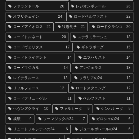
ファランドール
26
レジオンポレール
26
オフザチェイン
24
ロードベルファスト
22
ロードアイオロス
21
牧場見学
21
ロードクラシコ
20
ロードトルネード
20
ステラミラージュ
18
ロードヴェリタス
17
ギャラボーグ
15
ロードトライデント
14
エフハリスト
14
ロードマジカル
14
アンジェラス
13
レイデラルース
13
ソラリアの24
12
リフルフォース
12
ロードスタニング
12
ロードフリューゲル
11
ベルファスト
11
ヘヴンズクライ
10
ファルカータ
9
シンハナーダ
9
成績
9
ソーマジックの24
7
ガロシェの24
6
リュートフルシティの24
6
ジュールポレールの24
6