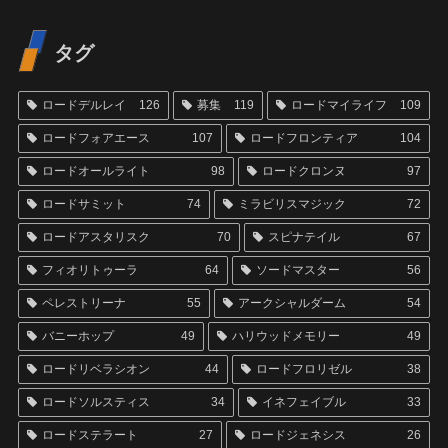
タグ
ロードデルレイ
126
募集
119
ロードマイライフ
109
ロードフォアエース
107
ロードフロンティア
104
ロードオールライト
98
ロードクロンヌ
97
ロードサミット
74
ミラビリスマジック
72
ロードアスタリスク
70
スピナテイル
67
フィオリトゥーラ
64
ソードマスター
56
ペレストリーナ
55
アークシャルダーム
54
バニーホップ
49
ハリウッドメモリー
49
ロードリベラシオン
44
ロードフロリゼル
38
ロードソルスティス
34
イネフェイブル
33
ロードステラート
27
ロードジェネシス
26