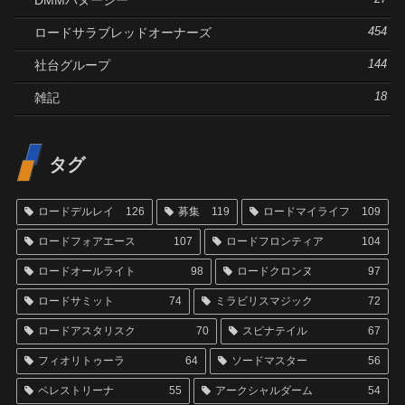
ロードサラブレッドオーナーズ
454
社台グループ
144
雑記
18
タグ
ロードデルレイ
126
募集
119
ロードマイライフ
109
ロードフォアエース
107
ロードフロンティア
104
ロードオールライト
98
ロードクロンヌ
97
ロードサミット
74
ミラビリスマジック
72
ロードアスタリスク
70
スピナテイル
67
フィオリトゥーラ
64
ソードマスター
56
ペレストリーナ
55
アークシャルダーム
54