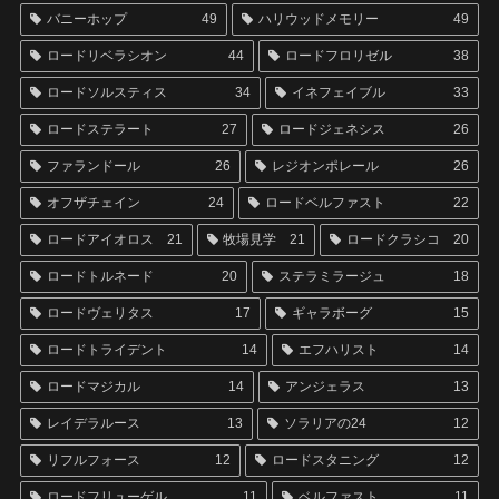
バニーホップ
49
ハリウッドメモリー
49
ロードリベラシオン
44
ロードフロリゼル
38
ロードソルスティス
34
イネフェイブル
33
ロードステラート
27
ロードジェネシス
26
ファランドール
26
レジオンポレール
26
オフザチェイン
24
ロードベルファスト
22
ロードアイオロス
21
牧場見学
21
ロードクラシコ
20
ロードトルネード
20
ステラミラージュ
18
ロードヴェリタス
17
ギャラボーグ
15
ロードトライデント
14
エフハリスト
14
ロードマジカル
14
アンジェラス
13
レイデラルース
13
ソラリアの24
12
リフルフォース
12
ロードスタニング
12
ロードフリューゲル
11
ベルファスト
11