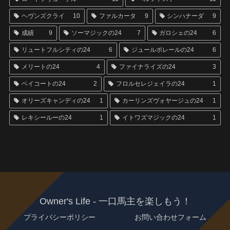
ヘヴンズクライ
10
ファルカータ
9
シンハナーダ
9
成績
9
ソーマジックの24
7
ガロシェの24
6
リュートフルシティの24
6
ジュールポレールの24
6
メリートの24
4
ファイナライズの24
3
ベイコートの24
2
フロルセレジェイラの24
1
オリーズキャンディの24
1
カーリンズヴォヤージュの24
1
レキシールーの24
1
イトワズマジックの24
1
Owner's Life - 一口馬主を楽しもう！
プライバシーポリシー
お問い合わせフォーム