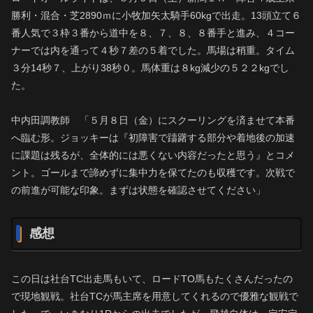
勝利・混合・芝2890ｍに小牧加矢太騎手60kgで出走。13頭立て６
番人気で３枠３番から道中を８、７、８、８番手と進み、４コー
ナーでは内を通って４秒７差の５着でした。馬場は稍重。タイム
３分14秒７、上がり38秒０。馬体重は８kg減少の５２２kgでし
た。
中内田調教師 「５月８日（金）にスクーリングを済ませて本番
へ臨む形。ジョッキーは『初障害で躊躇する部分や着地後の加速
に課題は残るが、全体的には悪くない内容だったと思う』とコメ
ント。ゴールまで諦めずに集中力を保てたのも収穫です。次戦で
の前進が可能な印象。まずは状態を確認させてください」
感想
この日は社台TC出走馬もいて、ロードTO馬もたくさんだったの
で現地観戦。社台TCが馬主席を用意してくれるので優雅な観戦で