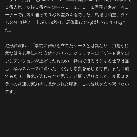
５番人気で６枠６番から道中を１、１、１、１番手と進み、４コ
ーナーでは内を通って０秒８差の４着でした。馬場は稍重。タイ
ム３分11秒７、上がり39秒０。馬体重は２kg増加の５１０kgでし
た。
尾形調教師 「事前に作戦を立てたケースとは異なり、飛越が得
意な部分も手伝って自然とハナへ。ジョッキーは『ゲート裏では
少しテンションが上がったものの、枠内で潜ろうとする仕草は無
し。概ねスムーズに運べた。やはり素質を感じる存在。まだ４歳
でもあり、将来が楽しみだと思う』と振り返りました。今回はク
ラスの常連の実力馬に負かされた印象。この経験を次へ繋げたい
です」