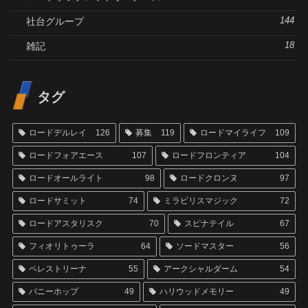
社台グループ
144
雑記
18
タグ
ロードデルレイ
126
募集
119
ロードマイライフ
109
ロードフォアエース
107
ロードフロンティア
104
ロードオールライト
98
ロードクロンヌ
97
ロードサミット
74
ミラビリスマジック
72
ロードアスタリスク
70
スピナテイル
67
フィオリトゥーラ
64
ソードマスター
56
ペレストリーナ
55
アークシャルダーム
54
バニーホップ
49
ハリウッドメモリー
49