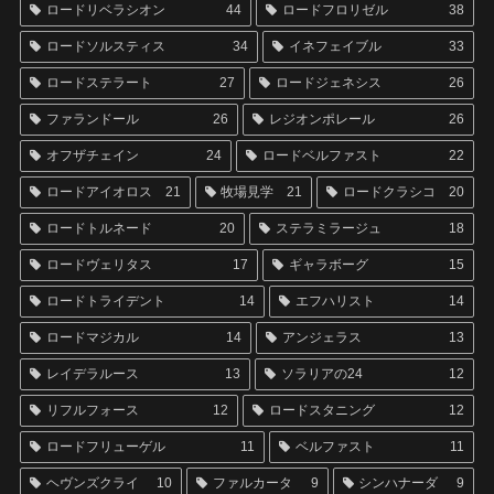
ロードリベラシオン
44
ロードフロリゼル
38
ロードソルスティス
34
イネフェイブル
33
ロードステラート
27
ロードジェネシス
26
ファランドール
26
レジオンポレール
26
オフザチェイン
24
ロードベルファスト
22
ロードアイオロス
21
牧場見学
21
ロードクラシコ
20
ロードトルネード
20
ステラミラージュ
18
ロードヴェリタス
17
ギャラボーグ
15
ロードトライデント
14
エフハリスト
14
ロードマジカル
14
アンジェラス
13
レイデラルース
13
ソラリアの24
12
リフルフォース
12
ロードスタニング
12
ロードフリューゲル
11
ベルファスト
11
ヘヴンズクライ
10
ファルカータ
9
シンハナーダ
9