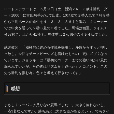
ロードステラートは、５月９日（土）新潟２Ｒ・３歳未勝利・ダ
ート1800ｍに富田騎手57kgで出走。10頭立て２番人気で７枠８番
から平均ペースの道中を４、３、３、３番手と進み、４コーナー
では中央を通って２秒３差の３着でした。馬場は稍重。タイム１
分57秒７、上がり41秒７。馬体重は２kg減少の４９４kgでした。
武調教師 「積極的に進める作戦を採用し、序盤からずっと押し
っ放し。今回はチークピーシズを着けたものの、更にズブくなっ
ています。ジョッキーは『最初のコーナーまでの強い向かい風に
煽られていたが、その後はリズム良く運べた』とコメント。この
先も勝利を掴む為に色々と考えて行きたいです」
感想
まさしくツーパンチ足りない競馬でした⋯。大きく崩れないし、
一応3着なんですが、勝ち馬とは大きな差があるという。でもタイ