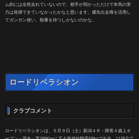
ム的には全然走れていないので、相手が弱かっただけで本馬の実
力は発揮できていなかったかなと思います。優先出走権を活用し
てガンガン使い、順番を待つしかないのかな。
ロードリベラシオン
クラブコメント
ロードリベラシオンは、５月９日（土）新潟４Ｒ・障害４歳上オ
ープン・混合・芝2890ｍに五十嵐雄祐騎手59kgで出走。11頭立て