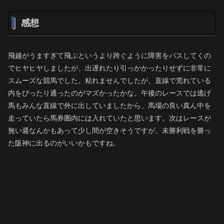
感想
飛越がうますぎて飛ぶというより跨ぐように障害をパスしてくの
でヒヤヒヤしましたが、出遅れたり引っかかったりせずに非常に
スムーズな競馬でした。粘れませんでしたが、直線で荒れている
内をぴったり通ったのがマズかったかな。午後のレースでは逃げ
馬もみんな直線で外に出していましたから、馬場の良い真ん中を
走っていたら馬券圏内には入れていたと思います。次はレースが
無い週なんかもあって少し間が空きそうですが、未勝利戦を勝っ
た阪神に出るのがいいかもですね。