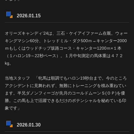
2026.01.15
オリーズキャンディ’24は、三石・ケイアイファーム在厩。ウォー
キングマシン60分、トレッドミル・ダク500ｍ→キャンター2000
ｍもしくはウッドチップ坂路コース・キャンター1200ｍ×１本
（１ハロン19～22秒ペース）。１月中旬測定の馬体重は４７２
kg。
当地スタッフ 「牝馬は順調でもハロン19秒台まで。今のところ
アクシデントに見舞われず、無難にトレーニングを積み重ねてい
ます。半兄ダノンフィーゴが先月のコールドムーンＳ(ＯＰ)を優
勝。この馬も上で活躍できるだけのポテンシャルを秘めている印
象です」
2026.01.30