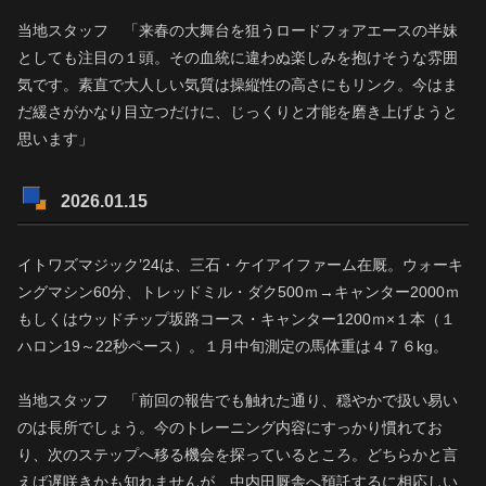
当地スタッフ 「来春の大舞台を狙うロードフォアエースの半妹
としても注目の１頭。その血統に違わぬ楽しみを抱けそうな雰囲
気です。素直で大人しい気質は操縦性の高さにもリンク。今はま
だ緩さがかなり目立つだけに、じっくりと才能を磨き上げようと
思います」
2026.01.15
イトワズマジック’24は、三石・ケイアイファーム在厩。ウォーキ
ングマシン60分、トレッドミル・ダク500ｍ→キャンター2000ｍ
もしくはウッドチップ坂路コース・キャンター1200ｍ×１本（１
ハロン19～22秒ペース）。１月中旬測定の馬体重は４７６kg。
当地スタッフ 「前回の報告でも触れた通り、穏やかで扱い易い
のは長所でしょう。今のトレーニング内容にすっかり慣れてお
り、次のステップへ移る機会を探っているところ。どちらかと言
えば遅咲きかも知れませんが、中内田厩舎へ預託するに相応しい