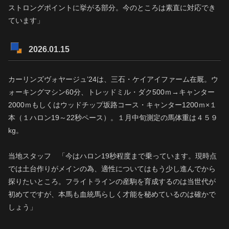
ストロングポイントに挙がる部分。今のところは素直に対応でき
ています」
2026.01.15
カーリンズヴォヤージュ’24は、三石・ケイアイファーム在厩。ウ
ォーキングマシン60分、トレッドミル・ダク500ｍ→キャンター
2000ｍもしくはウッドチップ坂路コース・キャンター1200ｍ×１
本（１ハロン19～22秒ペース）。１月中旬測定の馬体重は４５９
kg。
当地スタッフ 「今はハロン19秒程度まで乗っています。現時点
では土台作りがメインの為、適性についてはもう少し進んでから
探りたいところ。フライトラインの産駒を育成するのは当世代が
初めてですが、本馬も血統馬らしく才能を秘めているのは確かで
しょう」