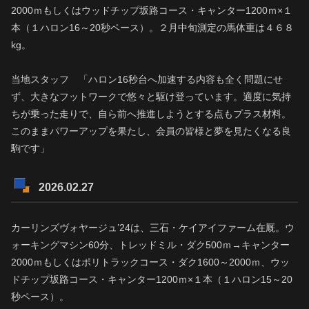
2000ｍもしくはウッドチップ坂路コース・キャンター1200ｍ×１
本（１ハロン16～20秒ペース）。２月中旬測定の馬体重は４６８
kg。
当地スタッフ 「ハロン16秒台へ加速する内容も全く問題にせ
ず、大きなフットワークで悠々と駆け登っています。適度に気持
ちが乗った走りで、自ら前へ推進しようとする点もプラス材料。
このままパワーアップを果たし、会員の皆様と夢を見たくなる良
駒です」
2026.02.27
カーリンズヴォヤージュ’24は、三石・ケイアイファーム在厩。ウ
ォーキングマシン60分、トレッドミル・ダク500ｍ→キャンター
2000ｍもしくはポリトラックコース・ダク1600～2000ｍ、ウッ
ドチップ坂路コース・キャンター1200ｍ×１本（１ハロン15～20
秒ペース）。