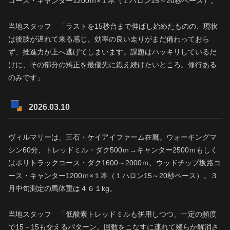
コース・キャンター1200ｍ×１本（１ハロン15～20秒ペース）。
当地スタッフ 「ラストを15秒台まで伸ばし始めたものの、現状
は後肢が遅れて来る感じ。効率の良い走りがまだ備わっておら
ず、推進力が上へ逃げてしまいます。課題はハッキリしているだ
けに、その部分の矯正を最優先に鍛え続けたいところ。修行ある
のみです」
2026.03.10
ヴィルマリーは、三石・ケイアイファーム在厩。ウォーキングマ
シン60分、トレッドミル・ダク500ｍ→キャンター2500ｍもしく
はポリトラックコース・ダク1600～2000ｍ、ウッドチップ坂路コ
ース・キャンター1200ｍ×１本（１ハロン15～20秒ペース）。３
月中旬測定の馬体重は４６１kg。
当地スタッフ 「低酸素トレッドミルも併用しつつ、一定の頻度
で15－15も交えるパターン。回数をこなすに連れて幾らか解消さ