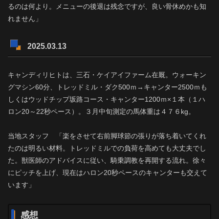
るのは何より。メニューの後退は残念ですが、良い骨休めかも知
れません」
2025.03.13
キャンディリヒトは、三石・ケイアイファーム在厩。ウォーキン
グマシン60分、トレッドミル・ダク500ｍ→キャンター2500ｍも
しくはウッドチップ坂路コース・キャンター1200ｍ×１本（１ハ
ロン20～22秒ペース）。３月中旬測定の馬体重は４７６kg。
当地スタッフ 「楽をさせて右前脚球節の張りが落ち着いてくれ
たのは明るい材料。トレッドミルでの負荷を高めても大丈夫でし
た。獣医師のアドバイスに従い、騎乗調教を再開する流れ。徐々
にピッチを上げ、現在はハロン20秒ペースのキャンターも交えて
います」
感想