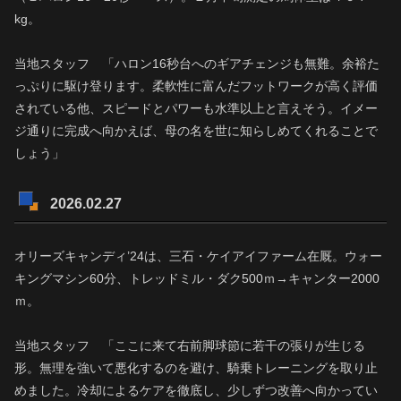
kg。
当地スタッフ 「ハロン16秒台へのギアチェンジも無難。余裕た
っぷりに駆け登ります。柔軟性に富んだフットワークが高く評価
されている他、スピードとパワーも水準以上と言えそう。イメー
ジ通りに完成へ向かえば、母の名を世に知らしめてくれることで
しょう」
2026.02.27
オリーズキャンディ’24は、三石・ケイアイファーム在厩。ウォー
キングマシン60分、トレッドミル・ダク500ｍ→キャンター2000
ｍ。
当地スタッフ 「ここに来て右前脚球節に若干の張りが生じる
形。無理を強いて悪化するのを避け、騎乗トレーニングを取り止
めました。冷却によるケアを徹底し、少しずつ改善へ向かってい