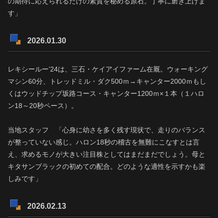
の期待に応えられるだけの素質を秘める原石。丁寧に磨き上げま
す」
2026.01.30
レキシールー’24は、三石・ケイアイファーム在厩。ウォーキング
マシン60分、トレッドミル・ダク500ｍ→キャンター2000ｍもし
くはウッドチップ坂路コース・キャンター1200ｍ×１本（１ハロ
ン18～20秒ペース）。
当地スタッフ 「心身に幼さを多く残す現状で、走りのバランス
が整っていない感じ。ハロン18秒の稽古を無難にこなすとは言
え、求めるモノが大きい注目株としてはまだまだでしょう。母と
キタサンブラックの初めての配合。どのような適性を示すかも楽
しみです」
2026.02.13