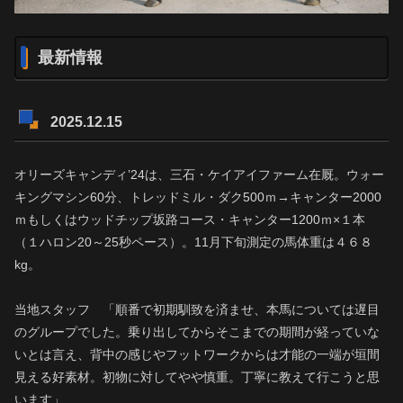
最新情報
2025.12.15
オリーズキャンディ’24は、三石・ケイアイファーム在厩。ウォー
キングマシン60分、トレッドミル・ダク500ｍ→キャンター2000
ｍもしくはウッドチップ坂路コース・キャンター1200ｍ×１本
（１ハロン20～25秒ペース）。11月下旬測定の馬体重は４６８
kg。
当地スタッフ 「順番で初期馴致を済ませ、本馬については遅目
のグループでした。乗り出してからそこまでの期間が経っていな
いとは言え、背中の感じやフットワークからは才能の一端が垣間
見える好素材。初物に対してやや慎重。丁寧に教えて行こうと思
います」