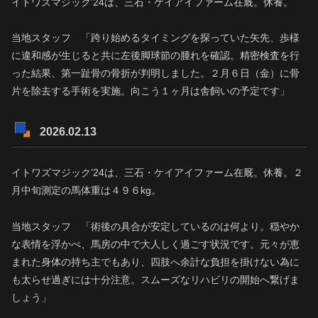
イトワズマジック’24は、三石・ケイアイファーム在厩。休養。
当地スタッフ 「跨り始めるタイミングを探っていた矢先、歩様
に違和感が生じると共に左後脚球節の腫れを確認。精密検査を行
った結果、第一趾骨の骨折が判明しました。２月６日（金）に骨
片を除去する手術を実施。向こう１ヶ月は舎飼いの予定です」
2026.02.13
イトワズマジック’24は、三石・ケイアイファーム在厩。休養。２
月中旬測定の馬体重は４９６kg。
当地スタッフ 「術後の具合が安定しているのは何より。穏やか
な表情を浮かべ、馬房の中で大人しく過ごす状況です。元々が恵
まれた身体の持ち主でもあり、四肢へ余計な負担を掛けない為に
も太らせ過ぎには十分注意。スムーズなリハビリの開始へ繋げま
しょう」