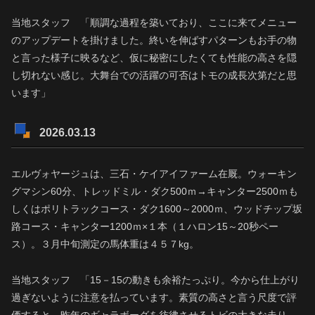
当地スタッフ 「順調な過程を築いており、ここに来てメニュー
のアップデートを掛けました。終いを伸ばすパターンもお手の物
と言った様子に映るなど、仮に秘密にしたくても性能の高さを隠
し切れない感じ。大舞台での活躍の可否はトモの成長次第だと思
います」
2026.03.13
エルヴォヤージュは、三石・ケイアイファーム在厩。ウォーキン
グマシン60分、トレッドミル・ダク500ｍ→キャンター2500ｍも
しくはポリトラックコース・ダク1600～2000ｍ、ウッドチップ坂
路コース・キャンター1200ｍ×１本（１ハロン15～20秒ペー
ス）。３月中旬測定の馬体重は４５７kg。
当地スタッフ 「15－15の動きも余裕たっぷり。今から仕上がり
過ぎないように注意を払っています。素質の高さと言う尺度で評
価すると、昨年のギャラボーグを彷彿させるトビの大きな走り。