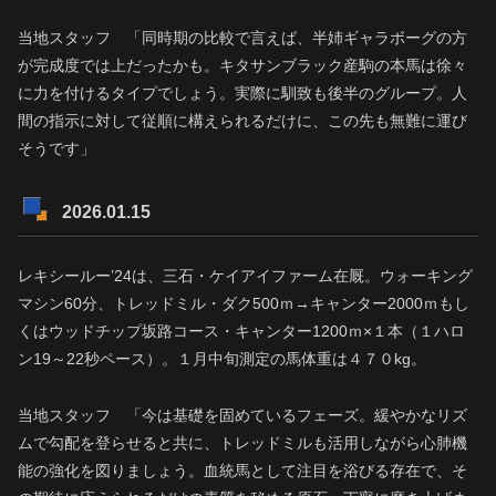
当地スタッフ 「同時期の比較で言えば、半姉ギャラボーグの方
が完成度では上だったかも。キタサンブラック産駒の本馬は徐々
に力を付けるタイプでしょう。実際に馴致も後半のグループ。人
間の指示に対して従順に構えられるだけに、この先も無難に運び
そうです」
2026.01.15
レキシールー’24は、三石・ケイアイファーム在厩。ウォーキング
マシン60分、トレッドミル・ダク500ｍ→キャンター2000ｍもし
くはウッドチップ坂路コース・キャンター1200ｍ×１本（１ハロ
ン19～22秒ペース）。１月中旬測定の馬体重は４７０kg。
当地スタッフ 「今は基礎を固めているフェーズ。緩やかなリズ
ムで勾配を登らせると共に、トレッドミルも活用しながら心肺機
能の強化を図りましょう。血統馬として注目を浴びる存在で、そ