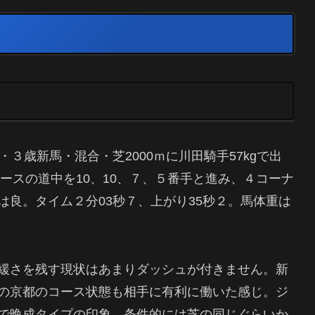
３歳新馬・混合・芝2000ｍに川田騎手57kgで出
ペースの道中を10、10、７、５番手と進み、４コーナ
良。タイム２分03秒７、上がり35秒２。馬体重は
緩さを残す現状はあまりダッシュが付きません。新
の京都のコース状態も相手に有利に働いた感じ。ジ
で晩成タイプの印象。条件的には芝の同じぐらいか