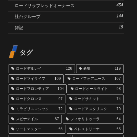
ロードサラブレッドオーナーズ
454
社台グループ
144
雑記
18
タグ
ロードデルレイ
126
募集
119
ロードマイライフ
109
ロードフォアエース
107
ロードフロンティア
104
ロードオールライト
98
ロードクロンヌ
97
ロードサミット
74
ミラビリスマジック
72
ロードアスタリスク
70
スピナテイル
67
フィオリトゥーラ
64
ソードマスター
56
ペレストリーナ
55