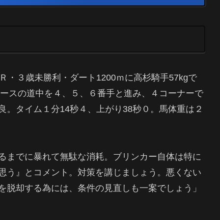
・３歳未勝利・ダート1200ｍに高杉騎手57kgで
ペースの道中を４、５、６番手と進み、４コーナーで
。タイム１分14秒４、上がり38秒０。馬体重は２
るまでに暴れて無駄な消耗。ブリンカー自体は特に
思う』とコメント。対策を講じましょう。悪くない
を脱却する為には、条件の見直しも一案でしょう」