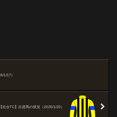
/1/17）
【社台TC】出資馬の状況（2026/1/20）