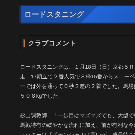
ロードスタニング
クラブコメント
ロードスタニングは、１月18日（日）京都５Ｒ・
走。17頭立て２番人気で８枠15番からスロー
ーでは外を通って０秒２差の２着でした。馬場は
５０８kgでした。
杉山調教師 「一歩目はマズマズでも、大型で
馬戦特有の緩やかな流れに加え、前が有利な今
ョッキーは『ポテンシャルは高いが、成長待ち