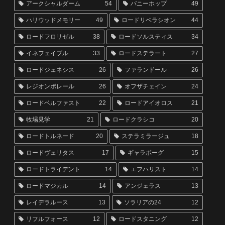
アークシャルダーム
54
バニーホップ
49
ハリウッドメモリー
49
ロードリベラシオン
44
ロードフロリゼル
38
ロードソルスティス
34
イネフェイブル
33
ロードステラート
27
ロードジェネシス
26
ファランドール
26
レジオンポレール
26
オフザチェイン
24
ロードベルファスト
22
ロードアイオロス
21
牧場見学
21
ロードクラシコ
20
ロードトルネード
20
ステラミラージュ
18
ロードヴェリタス
17
ギャラボーグ
15
ロードトライデント
14
エフハリスト
14
ロードマジカル
14
アンジェラス
13
レイデラルース
13
ソラリアの24
12
リフルフォース
12
ロードスタニング
12