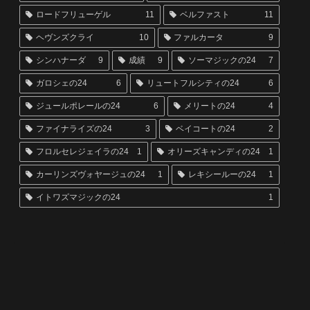
ロードフリューゲル
11
ベルファスト
11
ヘヴンズクライ
10
ファルカータ
9
シンハナーダ
9
成績
9
ソーマジックの24
7
ガロシェの24
6
リュートフルシティの24
6
ジュールポレールの24
6
メリートの24
4
ファイナライズの24
3
ベイコートの24
2
フロルセレジェイラの24
1
オリーズキャンディの24
1
カーリンズヴォヤージュの24
1
レキシールーの24
1
イトワズマジックの24
1