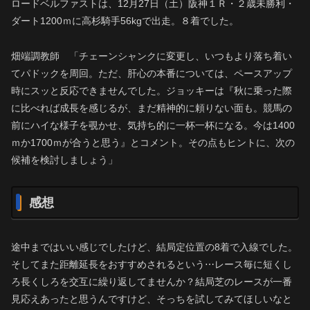
ロードベルファストは、12月27日（土）阪神１Ｒ・２歳未勝利・
ダート1200ｍに高杉騎手56kgで出走。８着でした。
畑端調教師 「チェーンシャンクに変更し、いつもより落ち着い
てパドックを周回。ただ、肝心の本番については、ペースアップ
時にスッと反応できませんでした。ジョッキーは『秋に乗った際
に比べれば成長を感じるが、まだ精神的に頼りない面も。競馬の
前にハイな様子を覗かせ、気持ち的に一杯一杯になる。今は1400
ｍか1700ｍが合うと思う』とコメント。その点もヒントに、次の
候補を検討しましょう」
感想
途中まではいい感じでしたけど、結局定位置の8着で入線でした。
そしてまた距離延長をおすすめされるという⋯レース毎に短くし
ろ長くしろを交互に繰り返してませんか？結局芝のレースが一番
見応えあったと思うんですけど、そっちを試してみてほしいなと