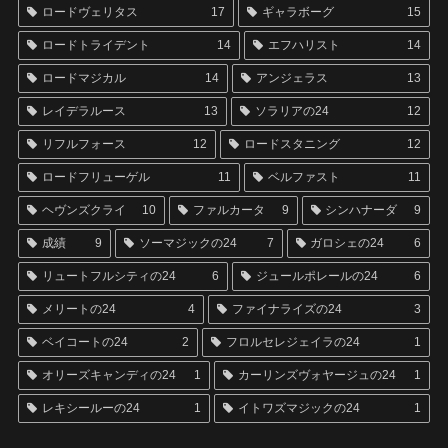
ロードヴェリタス
17
ギャラボーグ
15
ロードトライデント
14
エフハリスト
14
ロードマジカル
14
アンジェラス
13
レイデラルース
13
ソラリアの24
12
リフルフォース
12
ロードスタニング
12
ロードフリューゲル
11
ベルファスト
11
ヘヴンズクライ
10
ファルカータ
9
シンハナーダ
9
成績
9
ソーマジックの24
7
ガロシェの24
6
リュートフルシティの24
6
ジュールポレールの24
6
メリートの24
4
ファイナライズの24
3
ベイコートの24
2
フロルセレジェイラの24
1
オリーズキャンディの24
1
カーリンズヴォヤージュの24
1
レキシールーの24
1
イトワズマジックの24
1