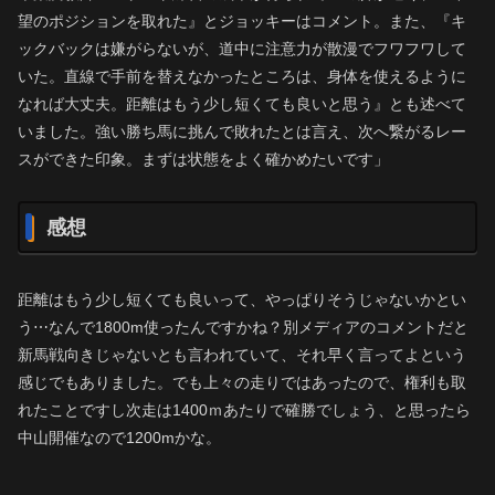
望のポジションを取れた』とジョッキーはコメント。また、『キ
ックバックは嫌がらないが、道中に注意力が散漫でフワフワして
いた。直線で手前を替えなかったところは、身体を使えるように
なれば大丈夫。距離はもう少し短くても良いと思う』とも述べて
いました。強い勝ち馬に挑んで敗れたとは言え、次へ繋がるレー
スができた印象。まずは状態をよく確かめたいです」
感想
距離はもう少し短くても良いって、やっぱりそうじゃないかとい
う⋯なんで1800m使ったんですかね？別メディアのコメントだと
新馬戦向きじゃないとも言われていて、それ早く言ってよという
感じでもありました。でも上々の走りではあったので、権利も取
れたことですし次走は1400ｍあたりで確勝でしょう、と思ったら
中山開催なので1200mかな。