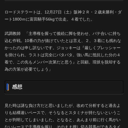
ロードステラートは、12月27日（土）阪神２Ｒ・２歳未勝利・ダ
ート1800ｍに富田騎手56kgで出走。４着でした。
武調教師 「主導権を握って後続に脚を使わせ、バテ合いに持ち
込む作戦。10番の力が抜けていたとは言え、２、３着にも残れな
かったのは申し訳ないです。ジョッキーは『厳しくプレッシャー
を掛けられ、ラストは完全にバタバタ。強い馬に抵抗した分の４
着で、この先もメンバー次第だと思う』と回顧。現状を脱却する
為の方策が必要でしょう」
感想
見た時は謎な負け方だと思いましたが、改めて分析すると過去よ
りも結構速いペースで、そうなるとスタミナが持たないというこ
とが判明してしまいました。となると、あんまり前に行く馬がい
ないレースで主導権を握り、そのまま押し切る競馬ができるタイ