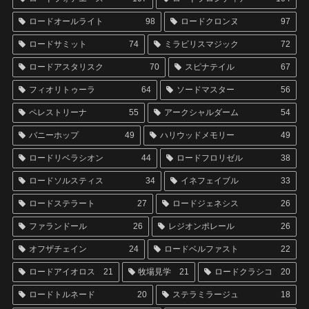
ロードオールライト
98
ロードクロンヌ
97
ロードサミット
74
ミラビリスマジック
72
ロードアスタリスク
70
スピナテイル
67
フィオリトゥーラ
64
ソードマスター
56
ペレストリーナ
55
アークシャルダーム
54
バニーホップ
49
ハリウッドメモリー
49
ロードリベラシオン
44
ロードフロリゼル
38
ロードソルスティス
34
イネフェイブル
33
ロードステラート
27
ロードジェネシス
26
ファランドール
26
レジオンポレール
26
オフザチェイン
24
ロードベルファスト
22
ロードアイオロス
21
牧場見学
21
ロードクラシコ
20
ロードトルネード
20
ステラミラージュ
18