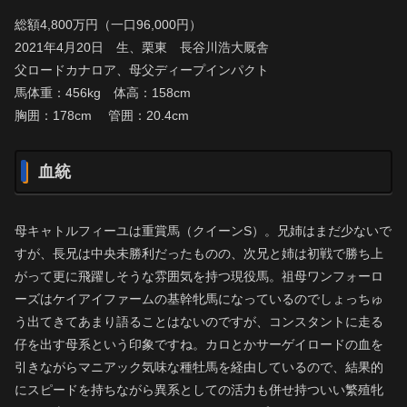
総額4,800万円（一口96,000円）
2021年4月20日 生、栗東 長谷川浩大厩舎
父ロードカナロア、母父ディープインパクト
馬体重：456kg 体高：158cm
胸囲：178cm 管囲：20.4cm
血統
母キャトルフィーユは重賞馬（クイーンS）。兄姉はまだ少ないで
すが、長兄は中央未勝利だったものの、次兄と姉は初戦で勝ち上
がって更に飛躍しそうな雰囲気を持つ現役馬。祖母ワンフォーロ
ーズはケイアイファームの基幹牝馬になっているのでしょっちゅ
う出てきてあまり語ることはないのですが、コンスタントに走る
仔を出す母系という印象ですね。カロとかサーゲイロードの血を
引きながらマニアック気味な種牡馬を経由しているので、結果的
にスピードを持ちながら異系としての活力も併せ持ついい繁殖牝