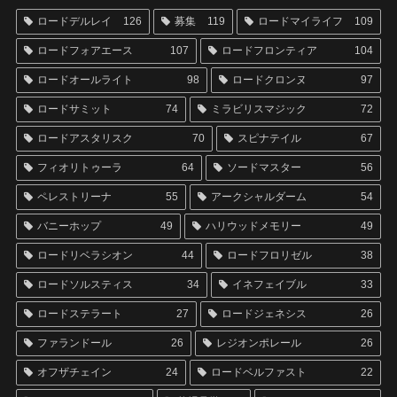
ロードデルレイ
126
募集
119
ロードマイライフ
109
ロードフォアエース
107
ロードフロンティア
104
ロードオールライト
98
ロードクロンヌ
97
ロードサミット
74
ミラビリスマジック
72
ロードアスタリスク
70
スピナテイル
67
フィオリトゥーラ
64
ソードマスター
56
ペレストリーナ
55
アークシャルダーム
54
バニーホップ
49
ハリウッドメモリー
49
ロードリベラシオン
44
ロードフロリゼル
38
ロードソルスティス
34
イネフェイブル
33
ロードステラート
27
ロードジェネシス
26
ファランドール
26
レジオンポレール
26
オフザチェイン
24
ロードベルファスト
22