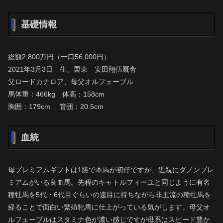
基礎情報
総額2,800万円（一口56,000円）
2021年3月3日 生、栗東 安田翔伍厩舎
父ロードカナロア、母父オルフェーブル
馬体重：466kg 体高：158cm
胸囲：179cm 管囲：20.5cm
血統
母プレミアムギフトは1勝で本馬が初仔ですが、近親にダノンプレ
ミアムがいる良血馬。先程のキャトルフィーユと同じように有名
種牡馬を5代・6代目ぐらいの遠目に持ちながら非主流の種牡馬を
経ることで面白い繁殖牝馬に仕上がっている気がします。母父オ
ルフェーブルはスタミナ色が濃い感じですが母系はスピード豊か