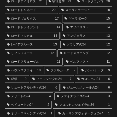
ロードアイオロス
21
牧場見学
21
ロードクラシコ
20
ロードトルネード
20
ステラミラージュ
18
ロードヴェリタス
17
ギャラボーグ
15
ロードトライデント
14
エフハリスト
14
ロードマジカル
14
アンジェラス
13
レイデラルース
13
ソラリアの24
12
リフルフォース
12
ロードスタニング
12
ロードフリューゲル
11
ベルファスト
11
ヘヴンズクライ
10
ファルカータ
9
シンハナーダ
9
成績
9
ソーマジックの24
7
ガロシェの24
6
リュートフルシティの24
6
ジュールポレールの24
6
メリートの24
4
ファイナライズの24
3
ベイコートの24
2
フロルセレジェイラの24
1
オリーズキャンディの24
1
カーリンズヴォヤージュの24
1