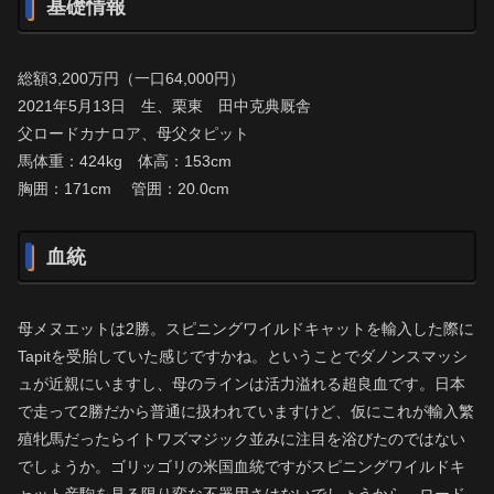
基礎情報
総額3,200万円（一口64,000円）
2021年5月13日 生、栗東 田中克典厩舎
父ロードカナロア、母父タピット
馬体重：424kg 体高：153cm
胸囲：171cm 管囲：20.0cm
血統
母メヌエットは2勝。スピニングワイルドキャットを輸入した際に
Tapitを受胎していた感じですかね。ということでダノンスマッシ
ュが近親にいますし、母のラインは活力溢れる超良血です。日本
で走って2勝だから普通に扱われていますけど、仮にこれが輸入繁
殖牝馬だったらイトワズマジック並みに注目を浴びたのではない
でしょうか。ゴリッゴリの米国血統ですがスピニングワイルドキ
ャット産駒を見る限り変な不器用さはないでしょうから、ロード