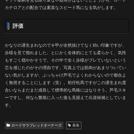
カナロアとの配合では素直なスピード馬になる気がします。
評価
かなりの遅生まれなのでキ甲が全然抜けてなく幼い印象ですが、
歩様を見て惚れました。とにかく全体的にとても柔らかく、気性
もすごく穏やかそうで、その中で全く歩様がブレていないという
芯を感じたのがその理由です。写真上では筋肉があまりついてい
ない気がしますが、ぶっちゃけ芦毛でよくわからないので都合よ
く無視することにします（笑）。初仔牝馬ですがこの遅生まれ度
合いならまだまだ成長して標準的な馬格にはなりそう。芦毛スキ
ーですし、何なら繁殖に入った後も見据えて出資候補としていま
す。
ロードサラブレッドオーナーズ
募集