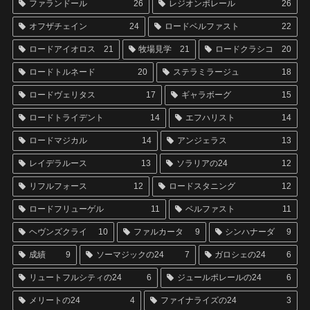
ファランドール
26
レジオンポレール
26
オフザチェイン
24
ロードベルファスト
22
ロードアイオロス
21
牧場見学
21
ロードクラシコ
20
ロードトルネード
20
ステラミラージュ
18
ロードヴェリタス
17
ギャラボーグ
15
ロードトライデント
14
エフハリスト
14
ロードマジカル
14
アンジェラス
13
レイデラルース
13
ソラリアの24
12
リフルフォース
12
ロードスタニング
12
ロードフリューゲル
11
ベルファスト
11
ヘヴンズクライ
10
ファルカータ
9
シンハナーダ
9
成績
9
ソーマジックの24
7
ガロシェの24
6
リュートフルシティの24
6
ジュールポレールの24
6
メリートの24
4
ファイナライズの24
3