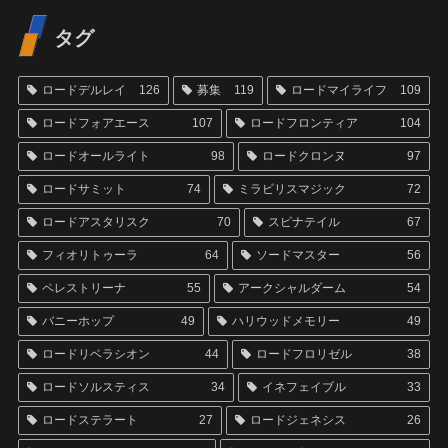
タグ
ロードデルレイ
126
募集
119
ロードマイライフ
109
ロードフォアエース
107
ロードフロンティア
104
ロードオールライト
98
ロードクロンヌ
97
ロードサミット
74
ミラビリスマジック
72
ロードアスタリスク
70
スピナテイル
67
フィオリトゥーラ
64
ソードマスター
56
ペレストリーナ
55
アークシャルダーム
54
バニーホップ
49
ハリウッドメモリー
49
ロードリベラシオン
44
ロードフロリゼル
38
ロードソルスティス
34
イネフェイブル
33
ロードステラート
27
ロードジェネシス
26