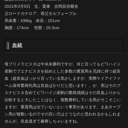
2021年3月8日 生、栗東 吉岡辰弥厩舎
父ロードカナロア、母父オルフェーブル
馬体重：438kg 体高：151cm
胸囲：174cm 管囲：20.3cm
血統
母プリメラビスタは中央未勝利ですが、何と言ってもビワハイジ
産駒でブエナビスタを始めとした多数の重賞馬を兄姉に持つ超良
血（超良血ばっかり言っている気がしますが、実際ケイアイファ
ーム保有繁殖牝馬は良血ばかりだと思います）。が、実はそのブ
エナビスタ含めてビワハイジ産駒の繁殖成績はその良血ぶりから
比較すると大したことはなく、複数勝利している馬がそこそこい
ますが、重賞馬は出ていないという事実があります。まあオープ
ン馬が複数いるのでその言い方はどうなのと思われるかもしれま
せんが。良血過ぎて麻痺しちゃいますね。