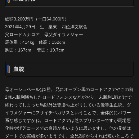
総額3,200万円（一口64,000円）
2021年4月29日 生、栗東 四位洋文厩舎
父ロードカナロア、母父ダイワメジャー
馬体重：414kg 体高：152cm
胸囲：167cm 管囲：19.7cm
血統
母オーシュペールは3勝。兄にオープン馬のロードアクアやこの前
2歳未勝利勝ちしたロードフォンスなどがおり、未勝利1戦だけで
終わってしまった馬以外は皆勝ち上がりしている優等生血統。ダ
イワメジャーにフサイチペガサスということで、全体的にパワー
系な感じですかね。ロードアクアは芝スプリンターですが馬場悪
化時や洋芝コースでの良績が多いように思いますし、他の兄姉は
ダートでの実績が多いようです。全兄2頭からすれば短いところで