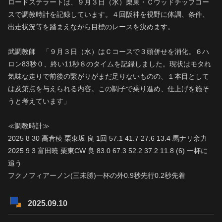
ロードステラートは、９月３日（水）栗東・Ｃウッドチップコー
スで調教時計を記録しています。４回阪神を視野に体調、条件、
出走状況等を踏まえながら目標のレースを決めます。
武調教師 「９月３日（水）はＣコースで３頭併せを消化。６ハ
ロン83秒０、終い11秒８のタイムを記録しました。現状はモタれ
気味な走りで前後の繋がりがまだ足りないものの、１本目として
は及第点を与えられる内容。この調子で乗り進め、仕上げを施そ
うと考えています」
≪調教時計≫
2025 8 30 高倉稜 栗東坂 良 1回 57.1 41.7 27.6 13.4 馬ナリ余力
2025 9 3 富田暁 栗東CW 良 83.0 67.3 52.2 37.2 11.8 (6) 一杯に
追う
フクノフィアーノン(三未勝)一杯の外0.9秒先行0.2秒先着
2025.09.10