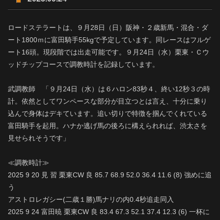
ロードステラートは、９月28日（日）阪神・２歳新馬・混合・ダ
ート1800ｍに富田騎手55kgで予定しています。同レースはフルゲ
ート16頭。現段階では出走可能です。９月24日（水）栗東・Ｃウ
ッドチップコースで調教時計を記録しています。
武調教師 「９月24日（水）は６ハロン83秒４、終い12秒３の時
計。依然としてワンペースな部分が目立つとは言え、十分に乗り
込んで身体はデキています。追い切りで特徴を掴んでくれている
富田騎手を起用。ハナか逃げ馬の後ろに構えられれば、渋太さを
見せられそうです」
≪調教時計≫
2025 9 20 見 習 栗東CW 良 85.7 68.9 52.0 36.4 11.6 (8) 強めに追
う
アストロレガシー(二歳１勝)馬ナリの内0.4秒追走同入
2025 9 24 富田暁 栗東CW 良 83.4 67.3 52.1 37.4 12.3 (6) 一杯に