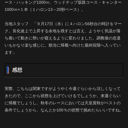
ース・ハッキング1000ｍ、ウッドチップ坂路コース・キャンター
1000ｍ×１本（１ハロン13～20秒ペース）。
当地スタッフ 「９月17日（水）に４ハロン56秒台の時計をマー
ク。良化途上で上昇する余地を残すとは言え、ようやく気温が落
ち着いて動きに勢いが窺えるように変わりました。調教後の息遣
いもかなり楽な感じに。順当に帰厩へ向けた最終段階へ入ってい
ます」
感想
実際、こちらは関東ですがようやく今週ぐらいから涼しくなって
きたので、ここから状態を上げていけるでしょうか。来週ぐらい
に帰厩でしょうし、秋冬のレースにおいては天皇賞秋がベストの
条件でしょうから、なんとか100％の状態で挑めたらいいですね。