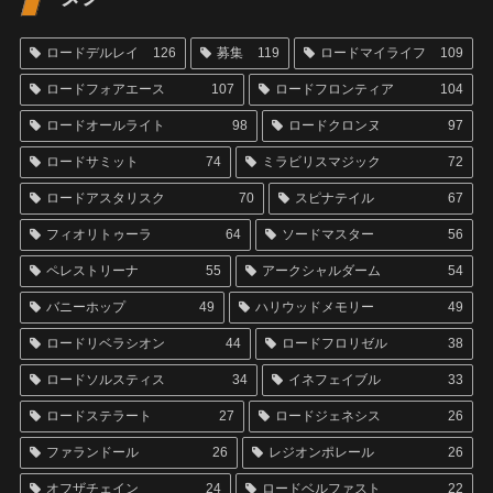
ロードデルレイ
126
募集
119
ロードマイライフ
109
ロードフォアエース
107
ロードフロンティア
104
ロードオールライト
98
ロードクロンヌ
97
ロードサミット
74
ミラビリスマジック
72
ロードアスタリスク
70
スピナテイル
67
フィオリトゥーラ
64
ソードマスター
56
ペレストリーナ
55
アークシャルダーム
54
バニーホップ
49
ハリウッドメモリー
49
ロードリベラシオン
44
ロードフロリゼル
38
ロードソルスティス
34
イネフェイブル
33
ロードステラート
27
ロードジェネシス
26
ファランドール
26
レジオンポレール
26
オフザチェイン
24
ロードベルファスト
22