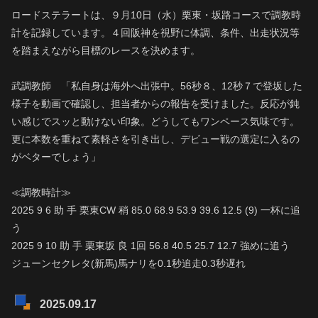
ロードステラートは、９月10日（水）栗東・坂路コースで調教時
計を記録しています。４回阪神を視野に体調、条件、出走状況等
を踏まえながら目標のレースを決めます。
武調教師 「私自身は海外へ出張中。56秒８、12秒７で登坂した
様子を動画で確認し、担当者からの報告を受けました。反応が鈍
い感じでスッと動けない印象。どうしてもワンペース気味です。
更に本数を重ねて素軽さを引き出し、デビュー戦の選定に入るの
がベターでしょう」
≪調教時計≫
2025 9 6 助 手 栗東CW 稍 85.0 68.9 53.9 39.6 12.5 (9) 一杯に追
う
2025 9 10 助 手 栗東坂 良 1回 56.8 40.5 25.7 12.7 強めに追う
ジューンセクレタ(新馬)馬ナリを0.1秒追走0.3秒遅れ
2025.09.17