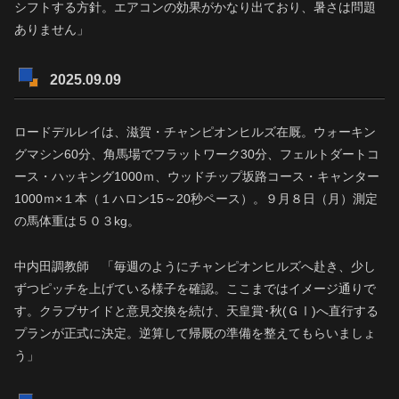
シフトする方針。エアコンの効果がかなり出ており、暑さは問題
ありません」
2025.09.09
ロードデルレイは、滋賀・チャンピオンヒルズ在厩。ウォーキン
グマシン60分、角馬場でフラットワーク30分、フェルトダートコ
ース・ハッキング1000ｍ、ウッドチップ坂路コース・キャンター
1000ｍ×１本（１ハロン15～20秒ペース）。９月８日（月）測定
の馬体重は５０３kg。
中内田調教師 「毎週のようにチャンピオンヒルズへ赴き、少し
ずつピッチを上げている様子を確認。ここまではイメージ通りで
す。クラブサイドと意見交換を続け、天皇賞･秋(ＧⅠ)へ直行する
プランが正式に決定。逆算して帰厩の準備を整えてもらいましょ
う」