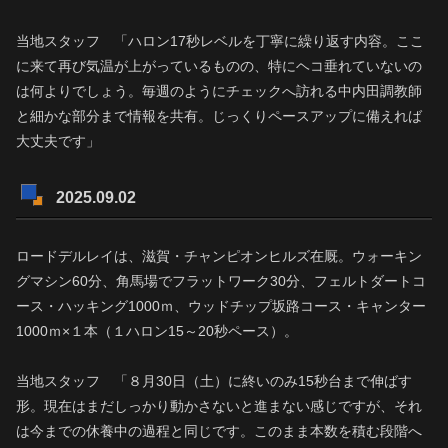
当地スタッフ 「ハロン17秒レベルを丁寧に繰り返す内容。ここ
に来て再び気温が上がっているものの、特にヘコ垂れていないの
は何よりでしょう。毎週のようにチェックへ訪れる中内田調教師
と細かな部分まで情報を共有。じっくりペースアップに備えれば
大丈夫です」
2025.09.02
ロードデルレイは、滋賀・チャンピオンヒルズ在厩。ウォーキン
グマシン60分、角馬場でフラットワーク30分、フェルトダートコ
ース・ハッキング1000ｍ、ウッドチップ坂路コース・キャンター
1000ｍ×１本（１ハロン15～20秒ペース）。
当地スタッフ 「８月30日（土）に終いのみ15秒台まで伸ばす
形。現在はまだしっかり動かさないと進まない感じですが、それ
は今までの休養中の過程と同じです。このまま本数を積む段階へ