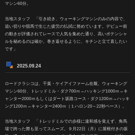
マシン60分。
当地スタッフ 「引き続き、ウォーキングマシンのみの内容で、
追い切りや競馬で生じた疲労の払拭に努めています。デビュー前
の動きが評価されてレースで人気を集めた通り、高いポテンシャ
ルを秘めるのは確か。巻き返せるように、キチンと立て直したい
です」
2025.09.24
ロードクラシコは、千葉・ケイアイファーム在厩。ウォーキング
マシン60分、トレッドミル・ダク700ｍ→ハッキング1000ｍ→キ
ャンター2000ｍもしくはダート坂路コース・ダク1200ｍ→ハッキ
ング1200ｍ→キャンター2400ｍ（１ハロン20～22秒ペース）。
当地スタッフ 「トレッドミルでの歩様に違和感を覚えず、角馬
場で跨った際も至ってスムーズ。９月22日（月）に屋根付きの坂