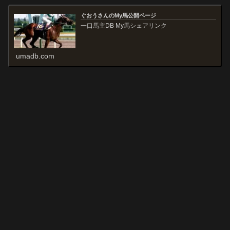
ぐおうさんのMy馬公開ページ
一口馬主DB My馬シェアリンク
umadb.com