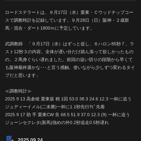
ロードステラートは、９月17日（水）栗東・Ｃウッドチップコー
スで調教時計を記録しています。９月28日（日）阪神・２歳新
馬・混合・ダート1800ｍに予定しています。
武調教師 「９月17日（水）はずっと促し、６ハロン85秒７、ラ
スト12秒３の内容。全体が遅い分だけ踏ん張って欲しかったもの
の、２馬身ぐらい遅れました。前回の追い切りの段階から早くて
も阪神最終週かな･･･と言う感触。使いながら少しずつ変わるタイ
プだと思います」
≪調教時計≫
2025 9 13 高倉稜 栗東坂 稍 1回 53.0 38.3 24.6 12.3 一杯に追う
ジュディーイメル(二未勝)一杯に1.1秒先行ｸﾋﾞ先着
2025 9 17 助 手 栗東CW 良 68.5 51.9 37.0 12.3 (9) 一杯に追う
ジューンセクレタ(新馬)強めの外0.2秒追走0.5秒遅れ
2025.09.24