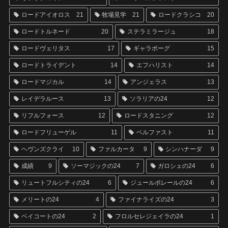
ロードアイオロス
21
牧場見学
21
ロードクラシコ
20
ロードトルネード
20
ステラミラージュ
18
ロードヴェリタス
17
ギャラボーグ
15
ロードトライデント
14
エフハリスト
14
ロードマジカル
14
アンジェラス
13
レイデラルース
13
ソラリアの24
12
リフルフォース
12
ロードスタニング
12
ロードフリューゲル
11
ベルファスト
11
ヘヴンズクライ
10
ファルカータ
9
シンハナーダ
9
成績
9
ソーマジックの24
7
ガロシェの24
6
リュートフルシティの24
6
ジュールポレールの24
6
メリートの24
4
ファイナライズの24
3
ベイコートの24
2
フロルセレジェイラの24
1