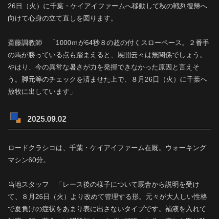
26日（火）に千葉・ケイアイファームへ移動して秋の戦列復帰へ
向けて心身の立て直しを図ります。
斎藤調教師 「1000ｍが64秒８の超の付くスローペース。２番手
の馬が勝っている点も踏まえると、展開云々は無関係でしょう。
やはり、今の異常な暑さが力を発揮できなかった原因と言えそ
う。脚元等のチェックを済ませた上で、８月26日（火）に千葉へ
放牧に出しています」
2025.09.02
ロードクラシコは、千葉・ケイアイファーム在厩。ウォーキング
マシン60分。
当地スタッフ 「レース後の様子について厩舎から説明を受け
て、８月26日（火）より改めて管理する形。元々が大人しい性格
で夏負けの症状をあまり表に出さないタイプです。補液を入れて