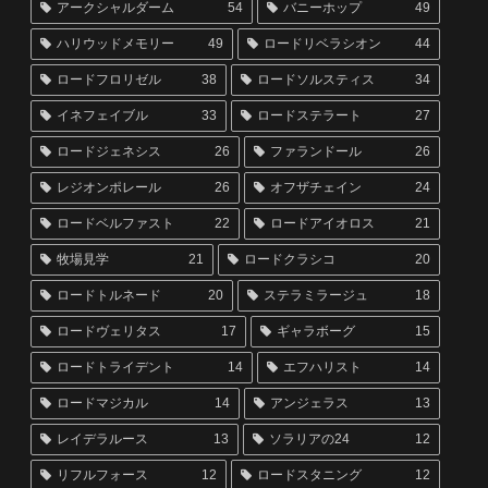
アークシャルダーム
54
バニーホップ
49
ハリウッドメモリー
49
ロードリベラシオン
44
ロードフロリゼル
38
ロードソルスティス
34
イネフェイブル
33
ロードステラート
27
ロードジェネシス
26
ファランドール
26
レジオンポレール
26
オフザチェイン
24
ロードベルファスト
22
ロードアイオロス
21
牧場見学
21
ロードクラシコ
20
ロードトルネード
20
ステラミラージュ
18
ロードヴェリタス
17
ギャラボーグ
15
ロードトライデント
14
エフハリスト
14
ロードマジカル
14
アンジェラス
13
レイデラルース
13
ソラリアの24
12
リフルフォース
12
ロードスタニング
12