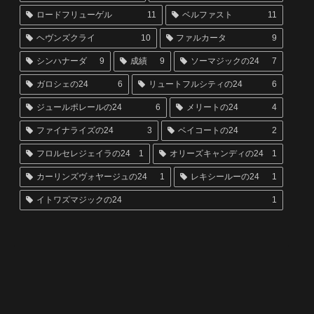
ロードフリューゲル
11
ベルファスト
11
ヘヴンズクライ
10
ファルカータ
9
シンハナーダ
9
成績
9
ソーマジックの24
7
ガロシェの24
6
リュートフルシティの24
6
ジュールポレールの24
6
メリートの24
4
ファイナライズの24
3
ベイコートの24
2
フロルセレジェイラの24
1
オリーズキャンディの24
1
カーリンズヴォヤージュの24
1
レキシールーの24
1
イトワズマジックの24
1