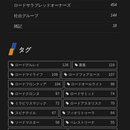
ロードサラブレッドオーナーズ
454
社台グループ
144
雑記
18
タグ
ロードデルレイ
126
募集
119
ロードマイライフ
109
ロードフォアエース
107
ロードフロンティア
104
ロードオールライト
98
ロードクロンヌ
97
ロードサミット
74
ミラビリスマジック
72
ロードアスタリスク
70
スピナテイル
67
フィオリトゥーラ
64
ソードマスター
56
ペレストリーナ
55