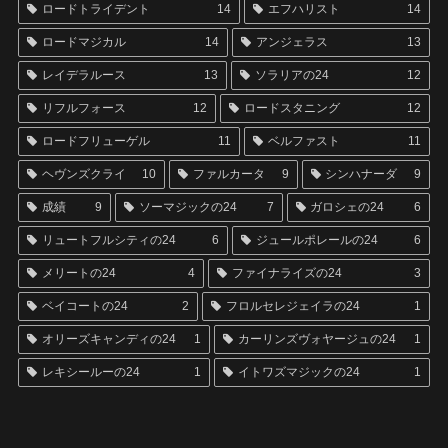
ロードトライデント
14
エフハリスト
14
ロードマジカル
14
アンジェラス
13
レイデラルース
13
ソラリアの24
12
リフルフォース
12
ロードスタニング
12
ロードフリューゲル
11
ベルファスト
11
ヘヴンズクライ
10
ファルカータ
9
シンハナーダ
9
成績
9
ソーマジックの24
7
ガロシェの24
6
リュートフルシティの24
6
ジュールポレールの24
6
メリートの24
4
ファイナライズの24
3
ベイコートの24
2
フロルセレジェイラの24
1
オリーズキャンディの24
1
カーリンズヴォヤージュの24
1
レキシールーの24
1
イトワズマジックの24
1