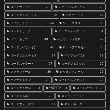
ロードサミット
74
ミラビリスマジック
72
ロードアスタリスク
70
スピナテイル
67
フィオリトゥーラ
64
ソードマスター
56
ペレストリーナ
55
アークシャルダーム
54
バニーホップ
49
ハリウッドメモリー
49
ロードリベラシオン
44
ロードフロリゼル
38
ロードソルスティス
34
イネフェイブル
33
ロードステラート
27
ロードジェネシス
26
ファランドール
26
レジオンポレール
26
オフザチェイン
24
ロードベルファスト
22
ロードアイオロス
21
牧場見学
21
ロードクラシコ
20
ロードトルネード
20
ステラミラージュ
18
ロードヴェリタス
17
ギャラボーグ
15