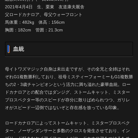
2021年4月4日 生、栗東 友道康夫厩舎
父ロードカナロア、母父ウォーフロント
馬体重：482kg 体高：156cm
胸囲：182cm 管囲：21.3cm
血統
母イトワズマジック自身は未出走ですが、その全兄と全姉はそれ
ぞれG1複数勝利しており、祖母ミスティーフォーミーもG1複数勝
ちの2・3歳チャンピオンという活力に満ち溢れた豪華血統。ロー
ドカナロアとの配合ではダンジグ、ストームキャット、ミスター
プロスペクター等のスピードが存分に散りばめられつつ、ガリレ
オがスピード一辺倒ではないぞと存在感を放っている印象。
ロードカナロアによってストームキャット、ミスタープロスペク
ター、ノーザンダンサーと多数のクロスを発生させており、イン