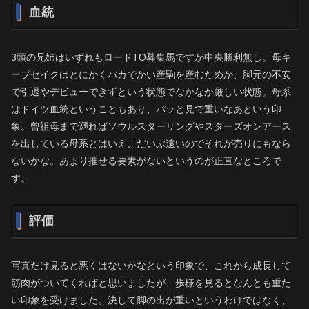
血統
3頭の兄姉はいずれもロードTO募集馬ですが中央勝利無し。母キ
ープセイクはとにかくバカでかい産駒を産むためか、脚元の不安
で引退やデビューできずという状態でなかなか厳しい状態。母系
はドイツ血統ということもあり、パッと見で重いなあという印
象。曾祖母まで遡ればソウルスターリングやスターズオンアース
を出している母系とはいえ、だいぶ遠いのでそれが売りにもなら
ないかな。あまり推せる要素がないというのが正直なところで
す。
評価
写真だけ見ると悪くはないかなという印象で、これから成長して
筋肉がついてくればと思いましたが、歩様を見るとなんとも重た
い印象を受けました。決して脚の出が重いというわけではなく、