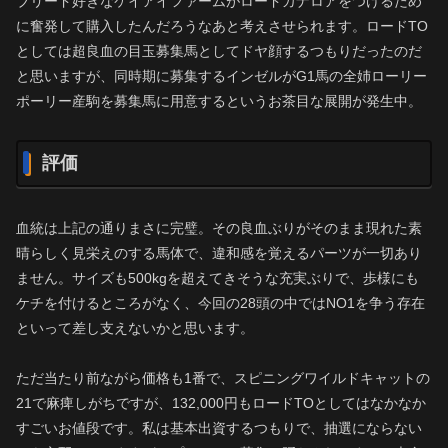
ブリード好きなケイアイファームがロードカナロアをつけるため
に奮発して購入したんだろうなあと考えさせられます。ロードTO
としては超良血の目玉募集馬としてドヤ顔するつもりだったのだ
と思いますが、同時期に募集するインゼルがG1馬の全姉ローリー
ポーリー産駒を募集馬に用意するというお茶目な展開が発生中。
評価
血統は上記の通りまさに完璧。その良血ぶりがそのまま現れた素
晴らしく見栄えのする馬体で、違和感を覚えるパーツが一切あり
ません。サイズも500kgを超えてきそうな充実ぶりで、歩様にも
ケチを付けるところがなく、今回の28頭の中ではNO1を争う存在
といって差し支えないかと思います。
ただ当たり前ながら価格も1番で、スピニングワイルドキャットの
21で麻痺しがちですが、132,000円もロードTOとしてはなかなか
すごいお値段です。私は基本出資するつもりで、抽選にならない