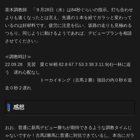
茶木調教師 「９月28日（水）は84秒ぐらいの指示。打ち合わせ
よりも速くなったとは言え、先週の１本を経てガラッと変わって
いるのは好材料です。疲労に注意を払い、坂路の走りも見極める
つもり。同じように動けるようであれば、デビュープランを相談
させてください」
≪調教時計≫
22.09.28 見習 栗ＣＷ稍 82.8 67.7 53.3 38.3 11.9(4)一杯に追
う 遅れ心配なし
トーカイキング（古馬２勝）強目の内０秒６追
走０秒２遅れ
感想
おお、普通に新馬デビュー勝ちが期待できるような調教タイムじ
ゃないですか！古馬2勝馬に普通に対抗できているし、本当にガラ