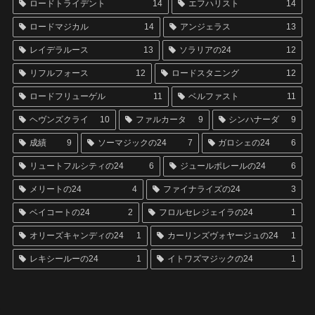
ロードトライデント
14
エフハリスト
14
ロードマジカル
14
アンジェラス
13
レイデラルース
13
ソラリアの24
12
リフルフォース
12
ロードスタニング
12
ロードフリューゲル
11
ベルファスト
11
ヘヴンズクライ
10
ファルカータ
9
シンハナーダ
9
成績
9
ソーマジックの24
7
ガロシェの24
6
リュートフルシティの24
6
ジュールポレールの24
6
メリートの24
4
ファイナライズの24
3
ベイコートの24
2
フロルセレジェイラの24
1
オリーズキャンディの24
1
カーリンズヴォヤージュの24
1
レキシールーの24
1
イトワズマジックの24
1