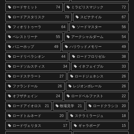
ロードサミット
74
ミラビリスマジック
72
ロードアスタリスク
70
スピナテイル
67
フィオリトゥーラ
64
ソードマスター
56
ペレストリーナ
55
アークシャルダーム
54
バニーホップ
49
ハリウッドメモリー
49
ロードリベラシオン
44
ロードフロリゼル
38
ロードソルスティス
34
イネフェイブル
33
ロードステラート
27
ロードジェネシス
26
ファランドール
26
レジオンポレール
26
オフザチェイン
24
ロードベルファスト
22
ロードアイオロス
21
牧場見学
21
ロードクラシコ
20
ロードトルネード
20
ステラミラージュ
18
ロードヴェリタス
17
ギャラボーグ
15