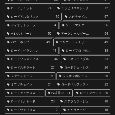
ロードサミット
74
ミラビリスマジック
72
ロードアスタリスク
70
スピナテイル
67
フィオリトゥーラ
64
ソードマスター
56
ペレストリーナ
55
アークシャルダーム
54
バニーホップ
49
ハリウッドメモリー
49
ロードリベラシオン
44
ロードフロリゼル
38
ロードソルスティス
34
イネフェイブル
33
ロードステラート
27
ロードジェネシス
26
ファランドール
26
レジオンポレール
26
オフザチェイン
24
ロードベルファスト
22
ロードアイオロス
21
牧場見学
21
ロードクラシコ
20
ロードトルネード
20
ステラミラージュ
18
ロードヴェリタス
17
ギャラボーグ
15