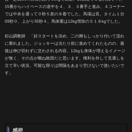
15番からハイペースの道中を４、３、３番手と進み、４コーナー
では中央を通って０秒５差の８着でした。馬場は良。タイム１分
09秒０、上がり35秒４。馬体重は12kg増加の５１８kgでした。
杉山調教師 「好スタートを決め、二の脚もしっかり付いて流れ
に乗れました。ジョッキーは当たり前に進めてくれたものの、最
後は伸び切れずに交わされる内容。12kgも身体が増えるイメージ
が無く、その点が概ね敗因だと思います。権利を外して見通しを
立て辛い状況。可能な限りは間隔をあまり空けないで使いたいで
す」
感想