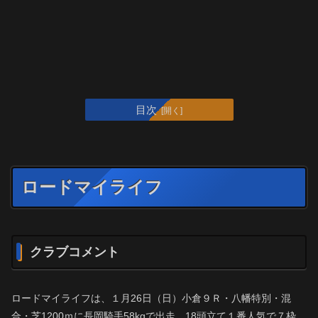
目次
ロードマイライフ
クラブコメント
ロードマイライフは、１月26日（日）小倉９Ｒ・八幡特別・混
合・芝1200ｍに長岡騎手58kgで出走。18頭立て１番人気で７枠