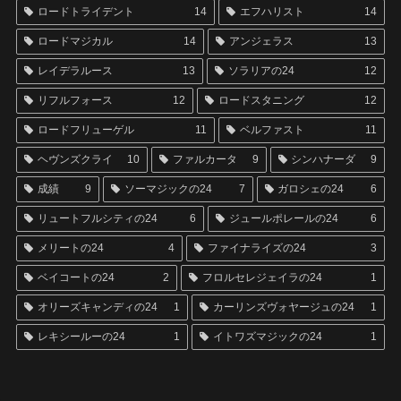
ロードトライデント
14
エフハリスト
14
ロードマジカル
14
アンジェラス
13
レイデラルース
13
ソラリアの24
12
リフルフォース
12
ロードスタニング
12
ロードフリューゲル
11
ベルファスト
11
ヘヴンズクライ
10
ファルカータ
9
シンハナーダ
9
成績
9
ソーマジックの24
7
ガロシェの24
6
リュートフルシティの24
6
ジュールポレールの24
6
メリートの24
4
ファイナライズの24
3
ベイコートの24
2
フロルセレジェイラの24
1
オリーズキャンディの24
1
カーリンズヴォヤージュの24
1
レキシールーの24
1
イトワズマジックの24
1