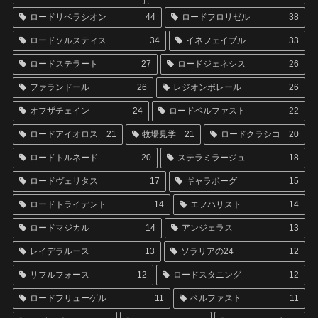
ロードリベラシオン
44
ロードフロリゼル
38
ロードソルスティス
34
イネフェイブル
33
ロードステラート
27
ロードジェネシス
26
ファランドール
26
レジオンポレール
26
オフザチェイン
24
ロードベルファスト
22
ロードアイオロス
21
牧場見学
21
ロードクラシコ
20
ロードトルネード
20
ステラミラージュ
18
ロードヴェリタス
17
ギャラボーグ
15
ロードトライデント
14
エフハリスト
14
ロードマジカル
14
アンジェラス
13
レイデラルース
13
ソラリアの24
12
リフルフォース
12
ロードスタニング
12
ロードフリューゲル
11
ベルファスト
11