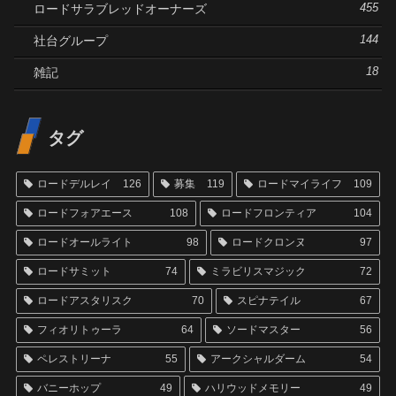
ロードサラブレッドオーナーズ
455
社台グループ
144
雑記
18
タグ
ロードデルレイ
126
募集
119
ロードマイライフ
109
ロードフォアエース
108
ロードフロンティア
104
ロードオールライト
98
ロードクロンヌ
97
ロードサミット
74
ミラビリスマジック
72
ロードアスタリスク
70
スピナテイル
67
フィオリトゥーラ
64
ソードマスター
56
ペレストリーナ
55
アークシャルダーム
54
バニーホップ
49
ハリウッドメモリー
49