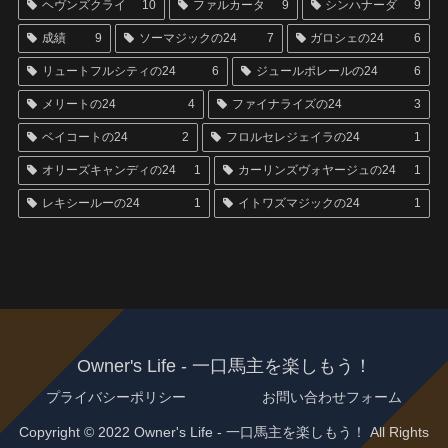
ヘヴンズクライ
10
ファルカータ
9
シンハナーダ
9
成績
9
ソーマジックの24
7
ガロシェの24
6
リュートフルシティの24
6
ジュールポレールの24
6
メリートの24
4
ファイナライズの24
3
ベイコートの24
2
フロルセレジェイラの24
1
オリーズキャンディの24
1
カーリンズヴォヤージュの24
1
レキシールーの24
1
イトワズマジックの24
1
Owner's Life - 一口馬主を楽しもう！
プライバシーポリシー
お問い合わせフォーム
Copyright © 2022 Owner's Life - 一口馬主を楽しもう！ All Rights