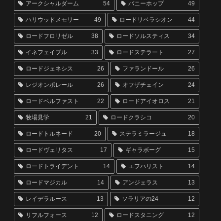
アークシャルダーム
54
バニーホップ
49
ハリウッドメモリー
49
ロードリベラシオン
44
ロードフロリゼル
38
ロードソルスティス
34
イネフェイブル
33
ロードステラート
27
ロードジェネシス
26
ファランドール
26
レジオンポレール
26
オフザチェイン
24
ロードベルファスト
22
ロードアイオロス
21
牧場見学
21
ロードクラシコ
20
ロードトルネード
20
ステラミラージュ
18
ロードヴェリタス
17
ギャラボーグ
15
ロードトライデント
14
エフハリスト
14
ロードマジカル
14
アンジェラス
13
レイデラルース
13
ソラリアの24
12
リフルフォース
12
ロードスタニング
12