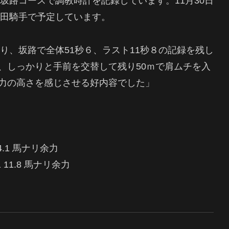
・坂路コースで調教時計を記録しています。11月30日
川田騎手で予定しています。
跨り、坂路で全体51秒６、ラスト11秒８の記録を残し
、しっかりと手前を交替して残り50ｍで肩ムチを入
力の高さを感じさせる好内容でした」
5 14.1 馬ナリ余力
.1 11.8 馬ナリ余力