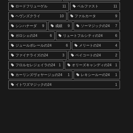
ロードフリューゲル
11
ベルファスト
11
ヘヴンズクライ
10
ファルカータ
9
シンハナーダ
9
成績
9
ソーマジックの24
7
ガロシェの24
6
リュートフルシティの24
6
ジュールポレールの24
6
メリートの24
4
ファイナライズの24
3
ベイコートの24
2
フロルセレジェイラの24
1
オリーズキャンディの24
1
カーリンズヴォヤージュの24
1
レキシールーの24
1
イトワズマジックの24
1