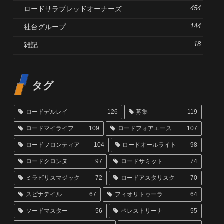
ロードサラブレッドオーナーズ
454
社台グループ
144
雑記
18
タグ
ロードデルレイ
126
募集
119
ロードマイライフ
109
ロードフォアエース
107
ロードフロンティア
104
ロードオールライト
98
ロードクロンヌ
97
ロードサミット
74
ミラビリスマジック
72
ロードアスタリスク
70
スピナテイル
67
フィオリトゥーラ
64
ソードマスター
56
ペレストリーナ
55