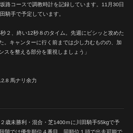
・坂路コースで調教時計を記録しています。11月30日
川田騎手で予定しています。
55秒２、終い12秒８のタイム。先週にビシッと攻めた
た。キャンターに行く前までは少し力むものの、加
ンスを整える部分を重視しましょう」
.1 12.8 馬ナリ余力
２歳未勝利・混合・芝1400ｍに川田騎手55kgで予
現段階では優先順位４番目、同順位１頭で出走可能で