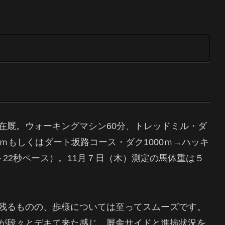
在厩。ウォーキングマシン60分、トレッドミル・ダ
00ｍもしくはダート坂路コース・ダク1000ｍ→ハッキ
8～22秒ペース）。11月７日（木）測定の馬体重は５
残るものの、歩様については至ってスムーズです。
が段々とデキて来た感じ。厩舎サイドと進捗状況を