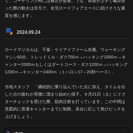
く、コーナリング時には修正が必要。でも、前後が上手く噛み合
った際の動きは非凡で、全兄ロードフォアエースに続けそうな素
質を感じます」
2024.09.24
ロードマジカルは、千葉・ケイアイファーム在厩。ウォーキング
マシン60分、トレッドミル・ダク700ｍ→ハッキング1000ｍ→キ
ャンター2000ｍもしくはダートコース・ダク1200ｍ→ハッキング
1200ｍ→キャンター2400ｍ（１ハロン17～20秒ペース）。
当地スタッフ 「継続的に乗り込んでいた点に加え、タイムを出
した分の疲れが背腰に溜まり始めた様子。９月21日（土）にドク
ターチェックを受けた際、筋肉注射を打っています。この中間は
意図的に普通キャンターまでに制限。具合に応じて再びピッチを
上げましょう」