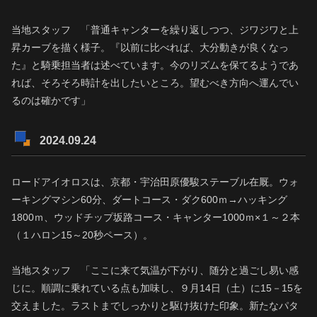
当地スタッフ 「普通キャンターを繰り返しつつ、ジワジワと上
昇カーブを描く様子。『以前に比べれば、大分動きが良くなっ
た』と騎乗担当者は述べています。今のリズムを保てるようであ
れば、そろそろ時計を出したいところ。望むべき方向へ運んでい
るのは確かです」
2024.09.24
ロードアイオロスは、京都・宇治田原優駿ステーブル在厩。ウォ
ーキングマシン60分、ダートコース・ダク600ｍ→ハッキング
1800ｍ、ウッドチップ坂路コース・キャンター1000ｍ×１～２本
（１ハロン15～20秒ペース）。
当地スタッフ 「ここに来て気温が下がり、随分と過ごし易い感
じに。順調に乗れている点も加味し、９月14日（土）に15－15を
交えました。ラストまでしっかりと駆け抜けた印象。新たなパタ