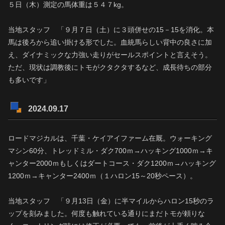
５日（木）測定の馬体重は５４７kg。
当地スタッフ 「９月７日（土）に３頭併せの15－15を消化。本
馬は後ろから追い掛ける形でした。血統馬らしい背中の良さに加
え、ダイナミックな力強い走りがセールスポイントと言えそう。
ただ、現状は調教後にトモがクタクタするなど、成長待ちの部分
も多いです」
2024.09.17
ロードマジカルは、千葉・ケイアイファーム在厩。ウォーキング
マシン60分、トレッドミル・ダク700ｍ→ハッキング1000ｍ→キ
ャンター2000ｍもしくはダートコース・ダク1200ｍ→ハッキング
1200ｍ→キャンター2400ｍ（１ハロン15～20秒ペース）。
当地スタッフ 「９月13日（金）に半マイルからハロン15秒のラ
ップを刻みました。何度も触れている通りにまだトモが頼りな