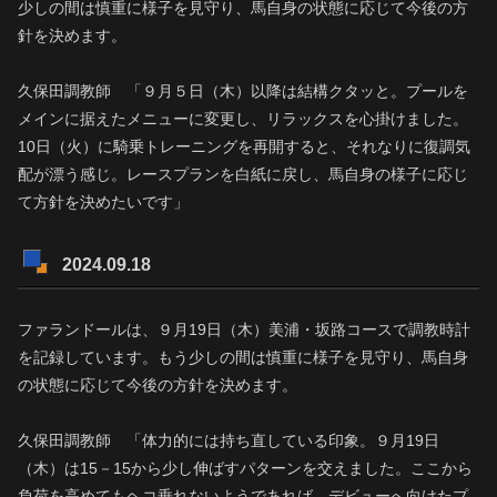
少しの間は慎重に様子を見守り、馬自身の状態に応じて今後の方
針を決めます。
久保田調教師 「９月５日（木）以降は結構クタッと。プールを
メインに据えたメニューに変更し、リラックスを心掛けました。
10日（火）に騎乗トレーニングを再開すると、それなりに復調気
配が漂う感じ。レースプランを白紙に戻し、馬自身の様子に応じ
て方針を決めたいです」
2024.09.18
ファランドールは、９月19日（木）美浦・坂路コースで調教時計
を記録しています。もう少しの間は慎重に様子を見守り、馬自身
の状態に応じて今後の方針を決めます。
久保田調教師 「体力的には持ち直している印象。９月19日
（木）は15－15から少し伸ばすパターンを交えました。ここから
負荷を高めてもヘコ垂れないようであれば、デビューへ向けたプ