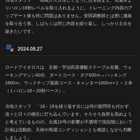
りハロン18秒レベルを取り入れるように。トレーニング内容のア
ップデート後も特に問題はありません。安田調教師とは密に連絡
を取り合う形。しばらくは同じ内容を繰り返し、しっかり土台を
築きたいです」
2024.08.27
ロードアイオロスは、京都・宇治田原優駿ステーブル在厩。ウォ
ーキングマシン60分、ダートコース・ダク600ｍ→ハッキング
1800ｍ、ウッドチップ坂路コース・キャンター1000ｍ×１～２本
（１ハロン18～20秒ペース）。
当地スタッフ 「18－18を繰り返す分には何の疑問符も付かず、
淡々と日々の稽古に打ち込んでいます。そろそろ負荷を高めよう
と考えているものの、台風10号の影響が不透明で現段階において
計画は流動的。天候や馬場コンディションとも相談しながら判断
しましょう」