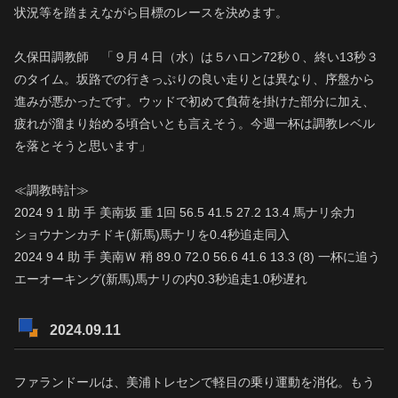
状況等を踏まえながら目標のレースを決めます。
久保田調教師 「９月４日（水）は５ハロン72秒０、終い13秒３
のタイム。坂路での行きっぷりの良い走りとは異なり、序盤から
進みが悪かったです。ウッドで初めて負荷を掛けた部分に加え、
疲れが溜まり始める頃合いとも言えそう。今週一杯は調教レベル
を落とそうと思います」
≪調教時計≫
2024 9 1 助 手 美南坂 重 1回 56.5 41.5 27.2 13.4 馬ナリ余力
ショウナンカチドキ(新馬)馬ナリを0.4秒追走同入
2024 9 4 助 手 美南Ｗ 稍 89.0 72.0 56.6 41.6 13.3 (8) 一杯に追う
エーオーキング(新馬)馬ナリの内0.3秒追走1.0秒遅れ
2024.09.11
ファランドールは、美浦トレセンで軽目の乗り運動を消化。もう