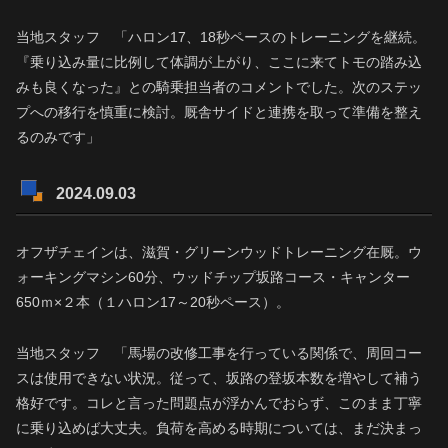
当地スタッフ 「ハロン17、18秒ペースのトレーニングを継続。
『乗り込み量に比例して体調が上がり、ここに来てトモの踏み込
みも良くなった』との騎乗担当者のコメントでした。次のステッ
プへの移行を慎重に検討。厩舎サイドと連携を取って準備を整え
るのみです」
2024.09.03
オフザチェインは、滋賀・グリーンウッドトレーニング在厩。ウ
ォーキングマシン60分、ウッドチップ坂路コース・キャンター
650ｍ×２本（１ハロン17～20秒ペース）。
当地スタッフ 「馬場の改修工事を行っている関係で、周回コー
スは使用できない状況。従って、坂路の登坂本数を増やして補う
格好です。コレと言った問題点が浮かんでおらず、このまま丁寧
に乗り込めば大丈夫。負荷を高める時期については、まだ決まっ