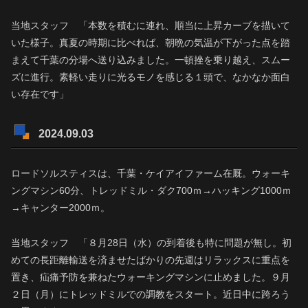
当地スタッフ 「本数を積むに連れ、順当に上昇カーブを描いて
いた様子。真夏の時期に比べれば、朝晩の気温が下がった点を踏
まえて千葉の分場へ送り込みました。一頓挫を乗り越え、スムー
ズに進行。素軽い走りに光るモノを感じる１頭で、なかなか面白
い存在です」
2024.09.03
ロードソルスティスは、千葉・ケイアイファーム在厩。ウォーキ
ングマシン60分、トレッドミル・ダク700ｍ→ハッキング1000ｍ
→キャンター2000ｍ。
当地スタッフ 「８月28日（水）の到着後も特に問題が無し。初
めての長距離輸送を済ませたばかりの先週はリラックスに重点を
置き、疝痛予防を兼ねたウォーキングマシンに止めました。９月
２日（月）にトレッドミルでの調教をスタート。近日中に跨ろう