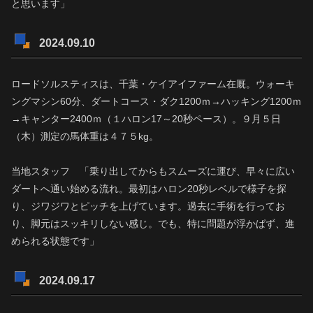
と思います」
2024.09.10
ロードソルスティスは、千葉・ケイアイファーム在厩。ウォーキ
ングマシン60分、ダートコース・ダク1200ｍ→ハッキング1200ｍ
→キャンター2400ｍ（１ハロン17～20秒ペース）。９月５日
（木）測定の馬体重は４７５kg。
当地スタッフ 「乗り出してからもスムーズに運び、早々に広い
ダートへ通い始める流れ。最初はハロン20秒レベルで様子を探
り、ジワジワとピッチを上げています。過去に手術を行ってお
り、脚元はスッキリしない感じ。でも、特に問題が浮かばず、進
められる状態です」
2024.09.17