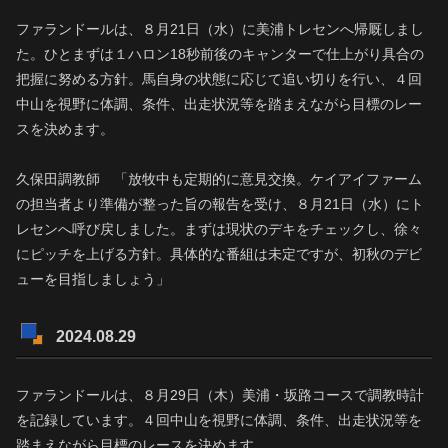
ファランドールは、８月21日（水）に美浦トレセンへ帰厩しまし
た。ひとまずは１ハロン18秒前後のキャンターで仕上がり具合の
把握に努める方針。馬自身の状態に応じて追い切りを行い、４回
中山を視野に体調、条件、出走状況等を踏まえながら目標のレー
スを決めます。
久保田調教師 「放牧中も定期的に意見交換。ケイアイファーム
の担当者より準備が整った旨の報告を受け、８月21日（水）にト
レセンへ呼び戻しました。まずは現状のデキをチェックし、徐々
にピッチを上げる方針。具体的な番組は未定ですが、初秋のデビ
ューを目指しましょう」
2024.08.29
ファランドールは、８月29日（木）美浦・坂路コースで調教時計
を記録しています。４回中山を視野に体調、条件、出走状況等を
踏まえながら目標のレースを決めます。